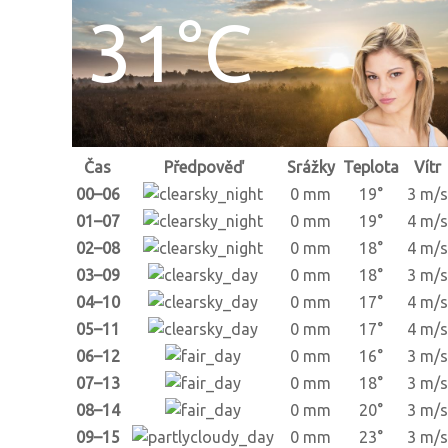
31°C
Čas
Předpověď
Srážky
Teplota
Vítr
00–06
0 mm
19°
3 m/s
01–07
0 mm
19°
4 m/s
02–08
0 mm
18°
4 m/s
03–09
0 mm
18°
3 m/s
04–10
0 mm
17°
4 m/s
05–11
0 mm
17°
4 m/s
06–12
0 mm
16°
3 m/s
07–13
0 mm
18°
3 m/s
08–14
0 mm
20°
3 m/s
09–15
0 mm
23°
3 m/s