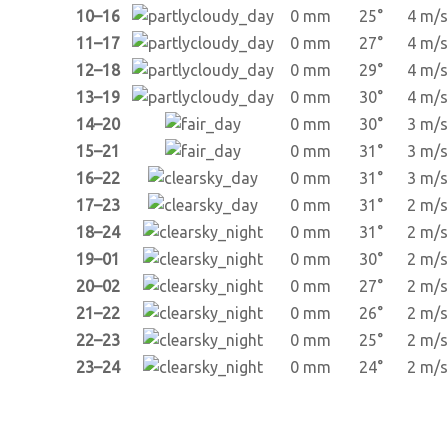
10–16
0 mm
25°
4 m/s
11–17
0 mm
27°
4 m/s
12–18
0 mm
29°
4 m/s
13–19
0 mm
30°
4 m/s
14–20
0 mm
30°
3 m/s
15–21
0 mm
31°
3 m/s
16–22
0 mm
31°
3 m/s
17–23
0 mm
31°
2 m/s
18–24
0 mm
31°
2 m/s
19–01
0 mm
30°
2 m/s
20–02
0 mm
27°
2 m/s
21–22
0 mm
26°
2 m/s
22–23
0 mm
25°
2 m/s
23–24
0 mm
24°
2 m/s