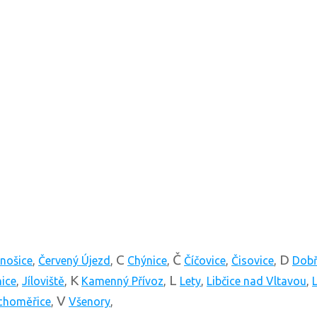
C
Č
D
nošice
,
Červený Újezd
,
Chýnice
,
Číčovice
,
Čisovice
,
Dobř
K
L
nice
,
Jíloviště
,
Kamenný Přívoz
,
Lety
,
Libčice nad Vltavou
,
L
V
choměřice
,
Všenory
,