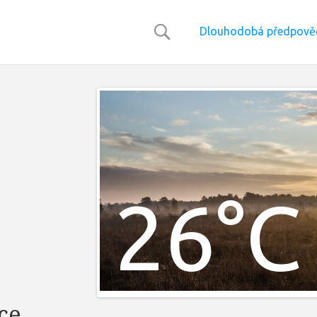
Dlouhodobá předpověď
26°C
ce