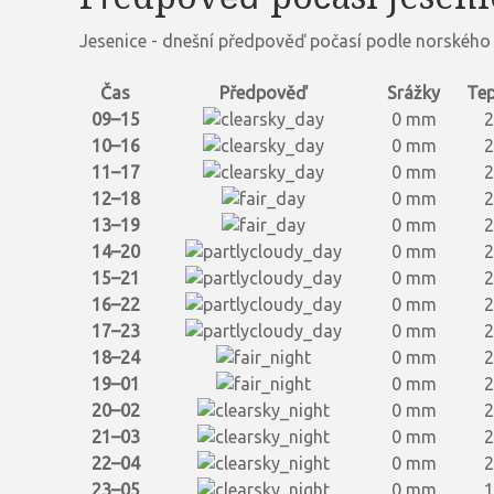
Jesenice - dnešní předpověď počasí podle norského 
Čas
Předpověď
Srážky
Tep
09–15
0 mm
2
10–16
0 mm
2
11–17
0 mm
2
12–18
0 mm
2
13–19
0 mm
2
14–20
0 mm
2
15–21
0 mm
2
16–22
0 mm
2
17–23
0 mm
2
18–24
0 mm
2
19–01
0 mm
2
20–02
0 mm
2
21–03
0 mm
2
22–04
0 mm
2
23–05
0 mm
1