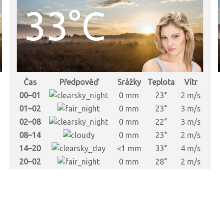
33°C
Čas
Předpověď
Srážky
Teplota
Vítr
00–01
0 mm
23°
2 m/s
01–02
0 mm
23°
3 m/s
02–08
0 mm
22°
3 m/s
08–14
0 mm
23°
2 m/s
14–20
<1 mm
33°
4 m/s
20–02
0 mm
28°
2 m/s