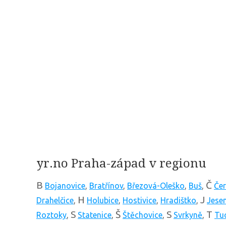
yr.no Praha-západ v regionu
B
Č
Bojanovice
,
Bratřínov
,
Březová-Oleško
,
Buš
,
Čer
H
J
Drahelčice
,
Holubice
,
Hostivice
,
Hradištko
,
Jese
S
Š
S
T
Roztoky
,
Statenice
,
Štěchovice
,
Svrkyně
,
Tu