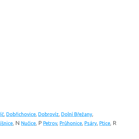
íč
,
Dobřichovice
,
Dobrovíz
,
Dolní Břežany
,
N
P
R
íšnice
,
Nučice
,
Petrov
,
Průhonice
,
Psáry
,
Ptice
,