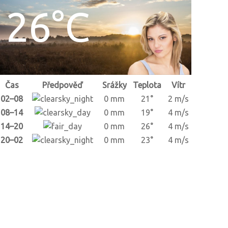
26°C
Čas
Předpověď
Srážky
Teplota
Vítr
02–08
0 mm
21°
2 m/s
08–14
0 mm
19°
4 m/s
14–20
0 mm
26°
4 m/s
20–02
0 mm
23°
4 m/s