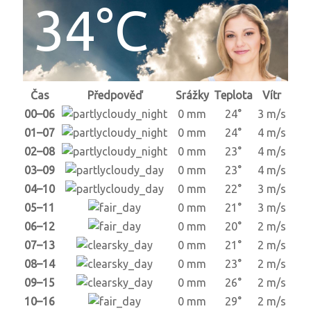
34°C
Čas
Předpověď
Srážky
Teplota
Vítr
00–06
0 mm
24°
3 m/s
01–07
0 mm
24°
4 m/s
02–08
0 mm
23°
4 m/s
03–09
0 mm
23°
4 m/s
04–10
0 mm
22°
3 m/s
05–11
0 mm
21°
3 m/s
06–12
0 mm
20°
2 m/s
07–13
0 mm
21°
2 m/s
08–14
0 mm
23°
2 m/s
09–15
0 mm
26°
2 m/s
10–16
0 mm
29°
2 m/s