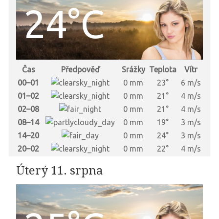
24°C
Čas
Předpověď
Srážky
Teplota
Vítr
00–01
0 mm
23°
6 m/s
01–02
0 mm
21°
4 m/s
02–08
0 mm
21°
4 m/s
08–14
0 mm
19°
3 m/s
14–20
0 mm
24°
3 m/s
20–02
0 mm
22°
4 m/s
Úterý 11. srpna