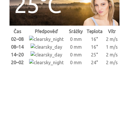
25°C
Čas
Předpověď
Srážky
Teplota
Vítr
02–08
0 mm
16°
2 m/s
08–14
0 mm
16°
1 m/s
14–20
0 mm
25°
2 m/s
20–02
0 mm
24°
2 m/s