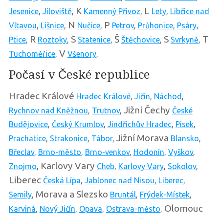
K
L
Jesenice
,
Jíloviště
,
Kamenný Přívoz
,
Lety
,
Libčice nad
N
P
Vltavou
,
Líšnice
,
Nučice
,
Petrov
,
Průhonice
,
Psáry
,
R
S
Š
S
T
Ptice
,
Roztoky
,
Statenice
,
Štěchovice
,
Svrkyně
,
V
Tuchoměřice
,
Všenory
,
Počasí v České republice
Hradec Králové
Hradec Králové
,
Jičín
,
Náchod
,
Jižní Čechy
Rychnov nad Kněžnou
,
Trutnov
,
České
Budějovice
,
Český Krumlov
,
Jindřichův Hradec
,
Písek
,
Jižní Morava
Prachatice
,
Strakonice
,
Tábor
,
Blansko
,
Břeclav
,
Brno-město
,
Brno-venkov
,
Hodonín
,
Vyškov
,
Karlovy Vary
Znojmo
,
Cheb
,
Karlovy Vary
,
Sokolov
,
Liberec
Česká Lípa
,
Jablonec nad Nisou
,
Liberec
,
Morava a Slezsko
Semily
,
Bruntál
,
Frýdek-Místek
,
Olomouc
Karviná
,
Nový Jičín
,
Opava
,
Ostrava-město
,