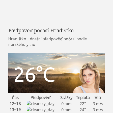
Předpověď počasí Hradištko
Hradištko - dnešní předpověď počasí podle
norského yr.no
26°C
Čas
Předpověď
Srážky
Teplota
Vítr
12–18
0 mm
22°
3 m/s
13–19
0 mm
24°
3 m/s