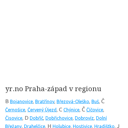
yr.no Praha-západ v regionu
B
Č
Bojanovice
,
Bratřínov
,
Březová-Oleško
,
Buš
,
C
Č
Černošice
,
Červený Újezd
,
Chýnice
,
Číčovice
,
D
Čisovice
,
Dobříč
,
Dobřichovice
,
Dobrovíz
,
Dolní
H
J
Břežany
,
Drahelčice
,
Holubice
,
Hostivice
,
Hradištko
,