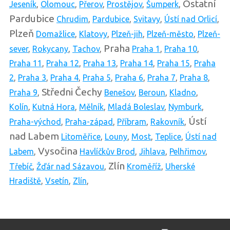
Ostatní
Jeseník
,
Olomouc
,
Přerov
,
Prostějov
,
Šumperk
,
Pardubice
Chrudim
,
Pardubice
,
Svitavy
,
Ústí nad Orlicí
,
Plzeň
Domažlice
,
Klatovy
,
Plzeň-jih
,
Plzeň-město
,
Plzeň-
Praha
sever
,
Rokycany
,
Tachov
,
Praha 1
,
Praha 10
,
Praha 11
,
Praha 12
,
Praha 13
,
Praha 14
,
Praha 15
,
Praha
2
,
Praha 3
,
Praha 4
,
Praha 5
,
Praha 6
,
Praha 7
,
Praha 8
,
Středni Čechy
Praha 9
,
Benešov
,
Beroun
,
Kladno
,
Kolín
,
Kutná Hora
,
Mělník
,
Mladá Boleslav
,
Nymburk
,
Ústí
Praha-východ
,
Praha-západ
,
Příbram
,
Rakovník
,
nad Labem
Litoměřice
,
Louny
,
Most
,
Teplice
,
Ústí nad
Vysočina
Labem
,
Havlíčkův Brod
,
Jihlava
,
Pelhřimov
,
Zlín
Třebíč
,
Žďár nad Sázavou
,
Kroměříž
,
Uherské
Hradiště
,
Vsetín
,
Zlín
,