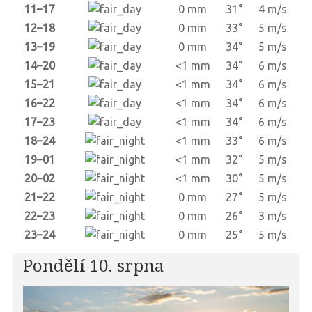
11–17
0 mm
31°
4 m/s
12–18
0 mm
33°
5 m/s
13–19
0 mm
34°
5 m/s
14–20
<1 mm
34°
6 m/s
15–21
<1 mm
34°
6 m/s
16–22
<1 mm
34°
6 m/s
17–23
<1 mm
34°
6 m/s
18–24
<1 mm
33°
6 m/s
19–01
<1 mm
32°
5 m/s
20–02
<1 mm
30°
5 m/s
21–22
0 mm
27°
5 m/s
22–23
0 mm
26°
3 m/s
23–24
0 mm
25°
5 m/s
Pondělí 10. srpna