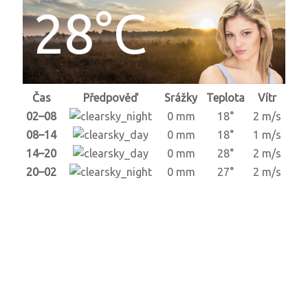
28°C
Čas
Předpověď
Srážky
Teplota
Vítr
02–08
0 mm
18°
2 m/s
08–14
0 mm
18°
1 m/s
14–20
0 mm
28°
2 m/s
20–02
0 mm
27°
2 m/s