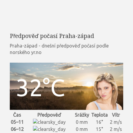
Předpověď počasí Praha-západ
Praha-západ - dnešní předpověď počasí podle
norského yr.no
32°C
Čas
Předpověď
Srážky
Teplota
Vítr
05–11
0 mm
16°
2 m/s
06–12
0 mm
15°
2 m/s