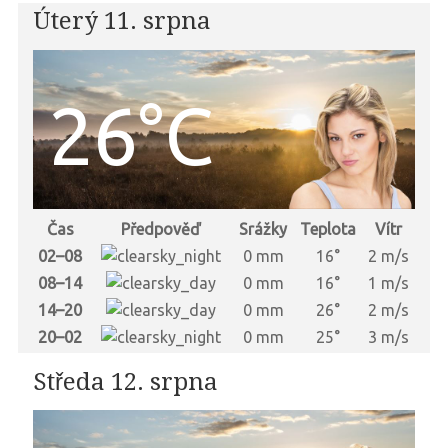
Úterý 11. srpna
26°C
Čas
Předpověď
Srážky
Teplota
Vítr
02–08
0 mm
16°
2 m/s
08–14
0 mm
16°
1 m/s
14–20
0 mm
26°
2 m/s
20–02
0 mm
25°
3 m/s
Středa 12. srpna