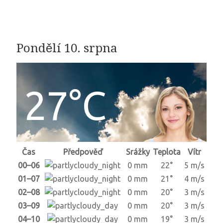
Pondělí 10. srpna
27°C
Čas
Předpověď
Srážky
Teplota
Vítr
00–06
0 mm
22°
5 m/s
01–07
0 mm
21°
4 m/s
02–08
0 mm
20°
3 m/s
03–09
0 mm
20°
3 m/s
04–10
0 mm
19°
3 m/s