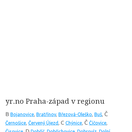
yr.no Praha-západ v regionu
B
Č
Bojanovice
,
Bratřínov
,
Březová-Oleško
,
Buš
,
C
Č
Černošice
,
Červený Újezd
,
Chýnice
,
Číčovice
,
D
Čisovice
,
Dobříč
,
Dobřichovice
,
Dobrovíz
,
Dolní