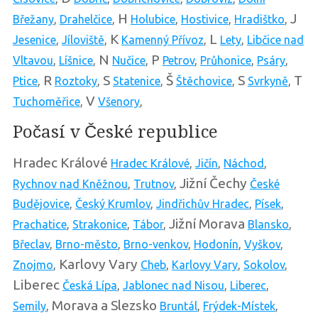
H
J
Břežany
,
Drahelčice
,
Holubice
,
Hostivice
,
Hradištko
,
K
L
Jesenice
,
Jíloviště
,
Kamenný Přívoz
,
Lety
,
Libčice nad
N
P
Vltavou
,
Líšnice
,
Nučice
,
Petrov
,
Průhonice
,
Psáry
,
R
S
Š
S
T
Ptice
,
Roztoky
,
Statenice
,
Štěchovice
,
Svrkyně
,
V
Tuchoměřice
,
Všenory
,
Počasí v České republice
Hradec Králové
Hradec Králové
,
Jičín
,
Náchod
,
Jižní Čechy
Rychnov nad Kněžnou
,
Trutnov
,
České
Budějovice
,
Český Krumlov
,
Jindřichův Hradec
,
Písek
,
Jižní Morava
Prachatice
,
Strakonice
,
Tábor
,
Blansko
,
Břeclav
,
Brno-město
,
Brno-venkov
,
Hodonín
,
Vyškov
,
Karlovy Vary
Znojmo
,
Cheb
,
Karlovy Vary
,
Sokolov
,
Liberec
Česká Lípa
,
Jablonec nad Nisou
,
Liberec
,
Morava a Slezsko
Semily
,
Bruntál
,
Frýdek-Místek
,