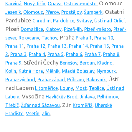
Olomouc
Karviná
,
Nový Jičín
,
Opava
,
Ostrava-město
,
Ostatní
Jeseník
,
Olomouc
,
Přerov
,
Prostějov
,
Šumperk
,
Pardubice
Chrudim
,
Pardubice
,
Svitavy
,
Ústí nad Orlicí
,
Plzeň
Domažlice
,
Klatovy
,
Plzeň-jih
,
Plzeň-město
,
Plzeň-
Praha
sever
,
Rokycany
,
Tachov
,
Praha 1
,
Praha 10
,
Praha 11
,
Praha 12
,
Praha 13
,
Praha 14
,
Praha 15
,
Praha
2
,
Praha 3
,
Praha 4
,
Praha 5
,
Praha 6
,
Praha 7
,
Praha 8
,
Středni Čechy
Praha 9
,
Benešov
,
Beroun
,
Kladno
,
Kolín
,
Kutná Hora
,
Mělník
,
Mladá Boleslav
,
Nymburk
,
Ústí
Praha-východ
,
Praha-západ
,
Příbram
,
Rakovník
,
nad Labem
Litoměřice
,
Louny
,
Most
,
Teplice
,
Ústí nad
Vysočina
Labem
,
Havlíčkův Brod
,
Jihlava
,
Pelhřimov
,
Zlín
Třebíč
,
Žďár nad Sázavou
,
Kroměříž
,
Uherské
Hradiště
,
Vsetín
,
Zlín
,