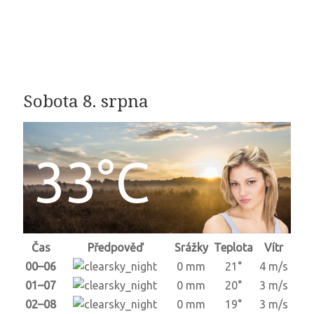
Sobota 8. srpna
33°C
Čas
Předpověď
Srážky
Teplota
Vítr
00–06
0 mm
21°
4 m/s
01–07
0 mm
20°
3 m/s
02–08
0 mm
19°
3 m/s