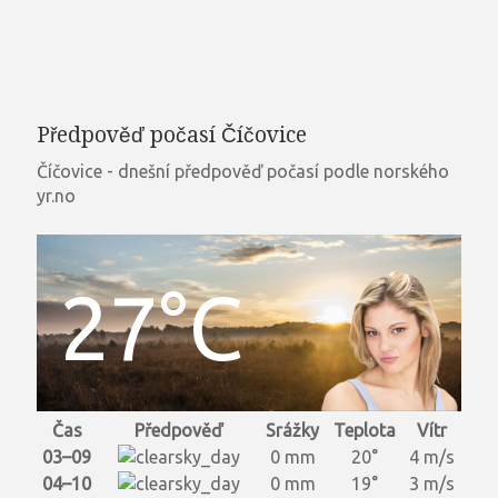
Předpověď počasí Číčovice
Číčovice - dnešní předpověď počasí podle norského
yr.no
27°C
Čas
Předpověď
Srážky
Teplota
Vítr
03–09
0 mm
20°
4 m/s
04–10
0 mm
19°
3 m/s