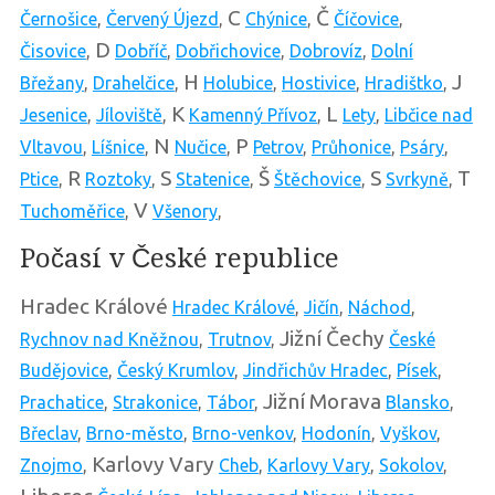
C
Č
Černošice
,
Červený Újezd
,
Chýnice
,
Číčovice
,
D
Čisovice
,
Dobříč
,
Dobřichovice
,
Dobrovíz
,
Dolní
H
J
Břežany
,
Drahelčice
,
Holubice
,
Hostivice
,
Hradištko
,
K
L
Jesenice
,
Jíloviště
,
Kamenný Přívoz
,
Lety
,
Libčice nad
N
P
Vltavou
,
Líšnice
,
Nučice
,
Petrov
,
Průhonice
,
Psáry
,
R
S
Š
S
T
Ptice
,
Roztoky
,
Statenice
,
Štěchovice
,
Svrkyně
,
V
Tuchoměřice
,
Všenory
,
Počasí v České republice
Hradec Králové
Hradec Králové
,
Jičín
,
Náchod
,
Jižní Čechy
Rychnov nad Kněžnou
,
Trutnov
,
České
Budějovice
,
Český Krumlov
,
Jindřichův Hradec
,
Písek
,
Jižní Morava
Prachatice
,
Strakonice
,
Tábor
,
Blansko
,
Břeclav
,
Brno-město
,
Brno-venkov
,
Hodonín
,
Vyškov
,
Karlovy Vary
Znojmo
,
Cheb
,
Karlovy Vary
,
Sokolov
,