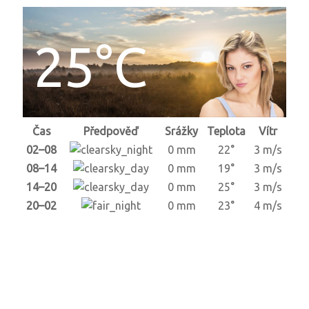
25°C
Čas
Předpověď
Srážky
Teplota
Vítr
02–08
0 mm
22°
3 m/s
08–14
0 mm
19°
3 m/s
14–20
0 mm
25°
3 m/s
20–02
0 mm
23°
4 m/s