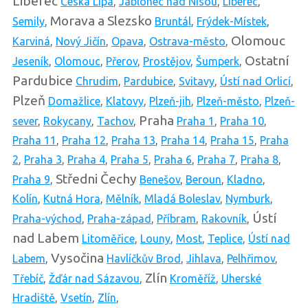
Liberec
Česká Lípa
,
Jablonec nad Nisou
,
Liberec
,
Morava a Slezsko
Semily
,
Bruntál
,
Frýdek-Místek
,
Olomouc
Karviná
,
Nový Jičín
,
Opava
,
Ostrava-město
,
Ostatní
Jeseník
,
Olomouc
,
Přerov
,
Prostějov
,
Šumperk
,
Pardubice
Chrudim
,
Pardubice
,
Svitavy
,
Ústí nad Orlicí
,
Plzeň
Domažlice
,
Klatovy
,
Plzeň-jih
,
Plzeň-město
,
Plzeň-
Praha
sever
,
Rokycany
,
Tachov
,
Praha 1
,
Praha 10
,
Praha 11
,
Praha 12
,
Praha 13
,
Praha 14
,
Praha 15
,
Praha
2
,
Praha 3
,
Praha 4
,
Praha 5
,
Praha 6
,
Praha 7
,
Praha 8
,
Středni Čechy
Praha 9
,
Benešov
,
Beroun
,
Kladno
,
Kolín
,
Kutná Hora
,
Mělník
,
Mladá Boleslav
,
Nymburk
,
Ústí
Praha-východ
,
Praha-západ
,
Příbram
,
Rakovník
,
nad Labem
Litoměřice
,
Louny
,
Most
,
Teplice
,
Ústí nad
Vysočina
Labem
,
Havlíčkův Brod
,
Jihlava
,
Pelhřimov
,
Zlín
Třebíč
,
Žďár nad Sázavou
,
Kroměříž
,
Uherské
Hradiště
,
Vsetín
,
Zlín
,