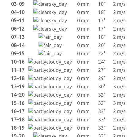
03–09
0 mm
18°
2 m/s
04–10
0 mm
18°
2 m/s
05–11
0 mm
17°
2 m/s
06–12
0 mm
17°
2 m/s
07–13
0 mm
18°
2 m/s
08–14
0 mm
20°
2 m/s
09–15
0 mm
22°
2 m/s
10–16
0 mm
24°
2 m/s
11–17
0 mm
27°
2 m/s
12–18
0 mm
29°
2 m/s
13–19
0 mm
30°
3 m/s
14–20
0 mm
32°
2 m/s
15–16
0 mm
32°
3 m/s
16–17
0 mm
33°
2 m/s
17–18
0 mm
33°
2 m/s
18–19
0 mm
33°
2 m/s
19–20
0 mm
32°
2 m/s