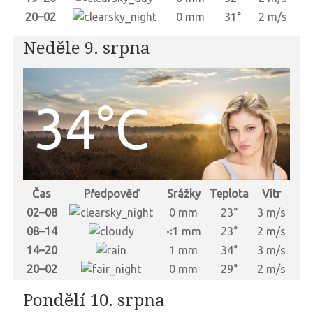
20–02
0 mm
31°
2 m/s
Neděle 9. srpna
34°C
Čas
Předpověď
Srážky
Teplota
Vítr
02–08
0 mm
23°
3 m/s
08–14
<1 mm
23°
2 m/s
14–20
1 mm
34°
3 m/s
20–02
0 mm
29°
2 m/s
Pondělí 10. srpna