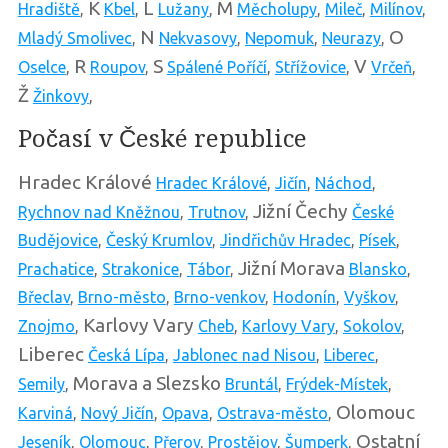
K
L
M
Hradiště
,
Kbel
,
Lužany
,
Měcholupy
,
Mileč
,
Milínov
,
N
O
Mladý Smolivec
,
Nekvasovy
,
Nepomuk
,
Neurazy
,
R
S
V
Oselce
,
Roupov
,
Spálené Poříčí
,
Střížovice
,
Vrčeň
,
Ž
Žinkovy
,
Počasí v České republice
Hradec Králové
Hradec Králové
,
Jičín
,
Náchod
,
Jižní Čechy
Rychnov nad Kněžnou
,
Trutnov
,
České
Budějovice
,
Český Krumlov
,
Jindřichův Hradec
,
Písek
,
Jižní Morava
Prachatice
,
Strakonice
,
Tábor
,
Blansko
,
Břeclav
,
Brno-město
,
Brno-venkov
,
Hodonín
,
Vyškov
,
Karlovy Vary
Znojmo
,
Cheb
,
Karlovy Vary
,
Sokolov
,
Liberec
Česká Lípa
,
Jablonec nad Nisou
,
Liberec
,
Morava a Slezsko
Semily
,
Bruntál
,
Frýdek-Místek
,
Olomouc
Karviná
,
Nový Jičín
,
Opava
,
Ostrava-město
,
Ostatní
Jeseník
,
Olomouc
,
Přerov
,
Prostějov
,
Šumperk
,