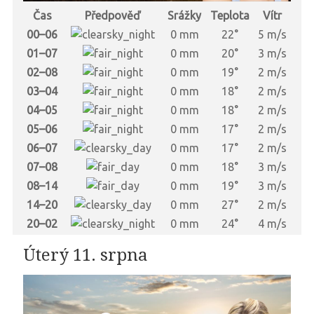
Čas
Předpověď
Srážky
Teplota
Vítr
00–06
0 mm
22°
5 m/s
01–07
0 mm
20°
3 m/s
02–08
0 mm
19°
2 m/s
03–04
0 mm
18°
2 m/s
04–05
0 mm
18°
2 m/s
05–06
0 mm
17°
2 m/s
06–07
0 mm
17°
2 m/s
07–08
0 mm
18°
3 m/s
08–14
0 mm
19°
3 m/s
14–20
0 mm
27°
2 m/s
20–02
0 mm
24°
4 m/s
Úterý 11. srpna