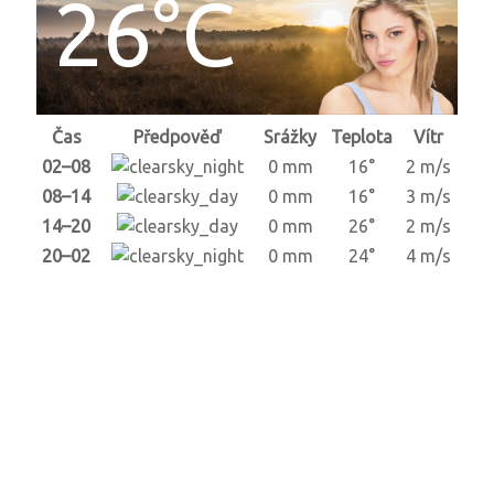
26°C
Čas
Předpověď
Srážky
Teplota
Vítr
02–08
0 mm
16°
2 m/s
08–14
0 mm
16°
3 m/s
14–20
0 mm
26°
2 m/s
20–02
0 mm
24°
4 m/s