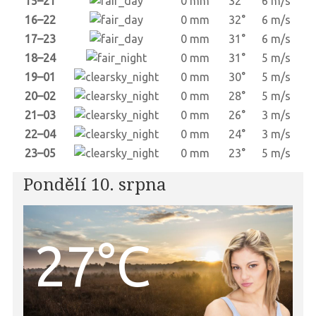
15–21
0 mm
32°
6 m/s
16–22
0 mm
32°
6 m/s
17–23
0 mm
31°
6 m/s
18–24
0 mm
31°
5 m/s
19–01
0 mm
30°
5 m/s
20–02
0 mm
28°
5 m/s
21–03
0 mm
26°
3 m/s
22–04
0 mm
24°
3 m/s
23–05
0 mm
23°
5 m/s
Pondělí 10. srpna
27°C