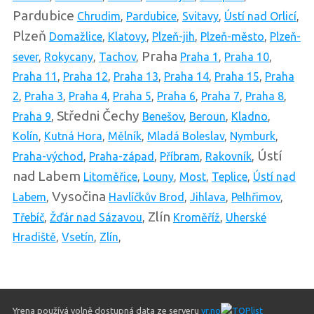
Pardubice
Chrudim
,
Pardubice
,
Svitavy
,
Ústí nad Orlicí
,
Plzeň
Domažlice
,
Klatovy
,
Plzeň-jih
,
Plzeň-město
,
Plzeň-
Praha
sever
,
Rokycany
,
Tachov
,
Praha 1
,
Praha 10
,
Praha 11
,
Praha 12
,
Praha 13
,
Praha 14
,
Praha 15
,
Praha
2
,
Praha 3
,
Praha 4
,
Praha 5
,
Praha 6
,
Praha 7
,
Praha 8
,
Středni Čechy
Praha 9
,
Benešov
,
Beroun
,
Kladno
,
Kolín
,
Kutná Hora
,
Mělník
,
Mladá Boleslav
,
Nymburk
,
Ústí
Praha-východ
,
Praha-západ
,
Příbram
,
Rakovník
,
nad Labem
Litoměřice
,
Louny
,
Most
,
Teplice
,
Ústí nad
Vysočina
Labem
,
Havlíčkův Brod
,
Jihlava
,
Pelhřimov
,
Zlín
Třebíč
,
Žďár nad Sázavou
,
Kroměříž
,
Uherské
Hradiště
,
Vsetín
,
Zlín
,
Yrena používá volně dostupná data ze serveru
yr.no