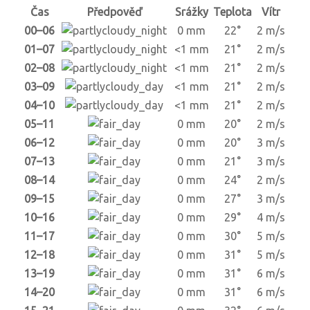
Čas
Předpověď
Srážky
Teplota
Vítr
00–06
0 mm
22°
2 m/s
01–07
<1 mm
21°
2 m/s
02–08
<1 mm
21°
2 m/s
03–09
<1 mm
21°
2 m/s
04–10
<1 mm
21°
2 m/s
05–11
0 mm
20°
2 m/s
06–12
0 mm
20°
3 m/s
07–13
0 mm
21°
3 m/s
08–14
0 mm
24°
2 m/s
09–15
0 mm
27°
3 m/s
10–16
0 mm
29°
4 m/s
11–17
0 mm
30°
5 m/s
12–18
0 mm
31°
5 m/s
13–19
0 mm
31°
6 m/s
14–20
0 mm
31°
6 m/s