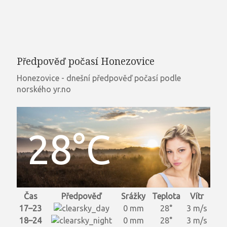
Předpověď počasí Honezovice
Honezovice - dnešní předpověď počasí podle
norského yr.no
28°C
Čas
Předpověď
Srážky
Teplota
Vítr
17–23
0 mm
28°
3 m/s
18–24
0 mm
28°
3 m/s