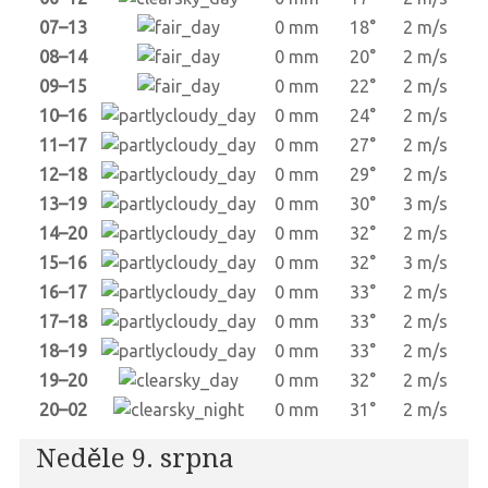
07–13
0 mm
18°
2 m/s
08–14
0 mm
20°
2 m/s
09–15
0 mm
22°
2 m/s
10–16
0 mm
24°
2 m/s
11–17
0 mm
27°
2 m/s
12–18
0 mm
29°
2 m/s
13–19
0 mm
30°
3 m/s
14–20
0 mm
32°
2 m/s
15–16
0 mm
32°
3 m/s
16–17
0 mm
33°
2 m/s
17–18
0 mm
33°
2 m/s
18–19
0 mm
33°
2 m/s
19–20
0 mm
32°
2 m/s
20–02
0 mm
31°
2 m/s
Neděle 9. srpna