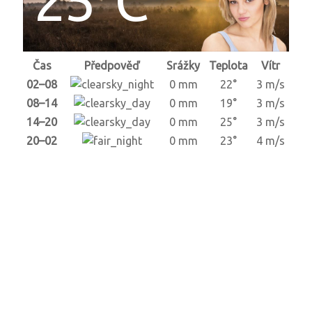
Čas
Předpověď
Srážky
Teplota
Vítr
02–08
0 mm
22°
3 m/s
08–14
0 mm
19°
3 m/s
14–20
0 mm
25°
3 m/s
20–02
0 mm
23°
4 m/s