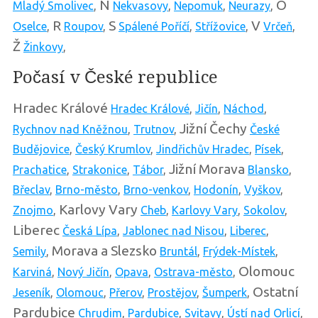
N
O
Mladý Smolivec
,
Nekvasovy
,
Nepomuk
,
Neurazy
,
R
S
V
Oselce
,
Roupov
,
Spálené Poříčí
,
Střížovice
,
Vrčeň
,
Ž
Žinkovy
,
Počasí v České republice
Hradec Králové
Hradec Králové
,
Jičín
,
Náchod
,
Jižní Čechy
Rychnov nad Kněžnou
,
Trutnov
,
České
Budějovice
,
Český Krumlov
,
Jindřichův Hradec
,
Písek
,
Jižní Morava
Prachatice
,
Strakonice
,
Tábor
,
Blansko
,
Břeclav
,
Brno-město
,
Brno-venkov
,
Hodonín
,
Vyškov
,
Karlovy Vary
Znojmo
,
Cheb
,
Karlovy Vary
,
Sokolov
,
Liberec
Česká Lípa
,
Jablonec nad Nisou
,
Liberec
,
Morava a Slezsko
Semily
,
Bruntál
,
Frýdek-Místek
,
Olomouc
Karviná
,
Nový Jičín
,
Opava
,
Ostrava-město
,
Ostatní
Jeseník
,
Olomouc
,
Přerov
,
Prostějov
,
Šumperk
,
Pardubice
Chrudim
,
Pardubice
,
Svitavy
,
Ústí nad Orlicí
,