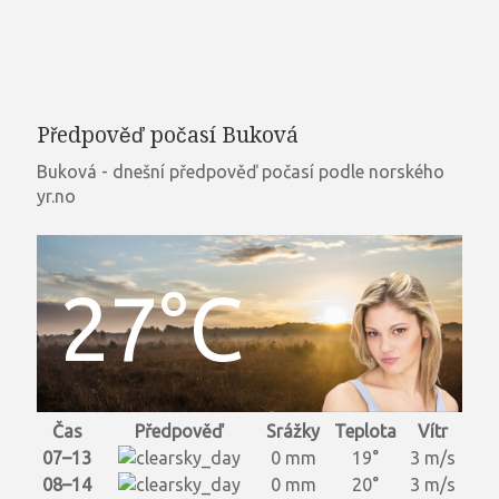
Předpověď počasí Buková
Buková - dnešní předpověď počasí podle norského
yr.no
27°C
Čas
Předpověď
Srážky
Teplota
Vítr
07–13
0 mm
19°
3 m/s
08–14
0 mm
20°
3 m/s