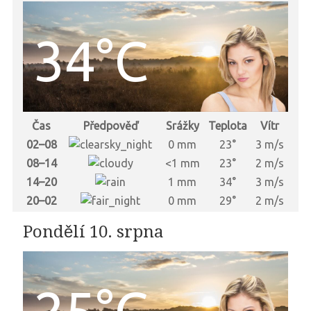
34°C
Čas
Předpověď
Srážky
Teplota
Vítr
02–08
0 mm
23°
3 m/s
08–14
<1 mm
23°
2 m/s
14–20
1 mm
34°
3 m/s
20–02
0 mm
29°
2 m/s
Pondělí 10. srpna
25°C