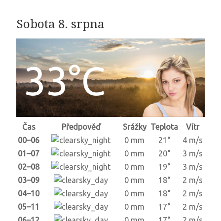
Sobota 8. srpna
33°C
Čas
Předpověď
Srážky
Teplota
Vítr
00–06
0 mm
21°
4 m/s
01–07
0 mm
20°
3 m/s
02–08
0 mm
19°
3 m/s
03–09
0 mm
18°
2 m/s
04–10
0 mm
18°
2 m/s
05–11
0 mm
17°
2 m/s
06–12
0 mm
17°
2 m/s