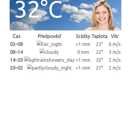
32°C
Čas
Předpověď
Srážky
Teplota
Vítr
02–08
<1 mm
23°
6 m/s
08–14
0 mm
22°
3 m/s
14–20
<1 mm
32°
2 m/s
20–02
<1 mm
27°
2 m/s