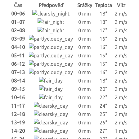
Čas
Předpověď
Srážky
Teplota
Vítr
00–06
0 mm
18°
2 m/s
01–07
0 mm
18°
2 m/s
02–08
0 mm
17°
2 m/s
03–09
0 mm
16°
2 m/s
04–10
0 mm
16°
2 m/s
05–11
0 mm
15°
2 m/s
06–12
0 mm
15°
2 m/s
07–13
0 mm
16°
2 m/s
08–14
0 mm
18°
2 m/s
09–15
0 mm
20°
2 m/s
10–16
0 mm
22°
2 m/s
11–17
0 mm
24°
2 m/s
12–18
0 mm
25°
2 m/s
13–19
0 mm
26°
2 m/s
14–20
0 mm
27°
1 m/s