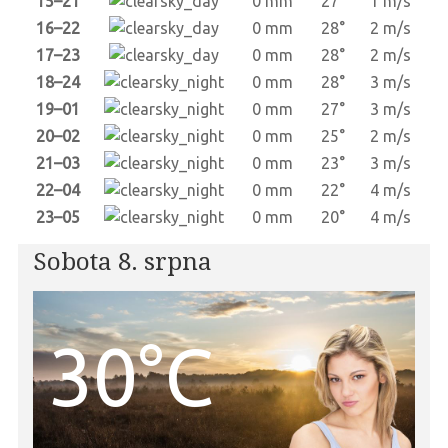
15–21
0 mm
27°
1 m/s
16–22
0 mm
28°
2 m/s
17–23
0 mm
28°
2 m/s
18–24
0 mm
28°
3 m/s
19–01
0 mm
27°
3 m/s
20–02
0 mm
25°
2 m/s
21–03
0 mm
23°
3 m/s
22–04
0 mm
22°
4 m/s
23–05
0 mm
20°
4 m/s
Sobota 8. srpna
30°C