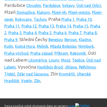
Pardubice
Chrudim
,
Pardubice
,
Svitavy
,
Ústí nad Orlicí
,
Plzeň
Domažlice
,
Klatovy
,
Plzeň-jih
,
Plzeň-město
,
Plzeň-
Praha
sever
,
Rokycany
,
Tachov
,
Praha 1
,
Praha 10
,
Praha 11
,
Praha 12
,
Praha 13
,
Praha 14
,
Praha 15
,
Praha
2
,
Praha 3
,
Praha 4
,
Praha 5
,
Praha 6
,
Praha 7
,
Praha 8
,
Středni Čechy
Praha 9
,
Benešov
,
Beroun
,
Kladno
,
Kolín
,
Kutná Hora
,
Mělník
,
Mladá Boleslav
,
Nymburk
,
Ústí
Praha-východ
,
Praha-západ
,
Příbram
,
Rakovník
,
nad Labem
Litoměřice
,
Louny
,
Most
,
Teplice
,
Ústí nad
Vysočina
Labem
,
Havlíčkův Brod
,
Jihlava
,
Pelhřimov
,
Zlín
Třebíč
,
Žďár nad Sázavou
,
Kroměříž
,
Uherské
Hradiště
,
Vsetín
,
Zlín
,
Yrena používá volně dostupná data ze serveru
yr.no