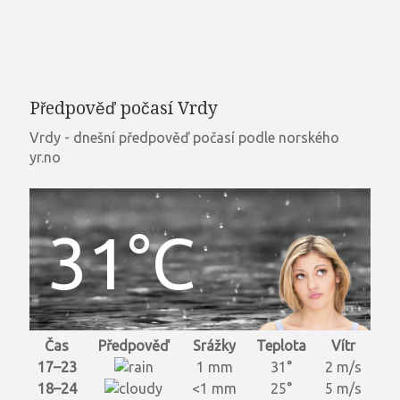
Předpověď počasí Vrdy
Vrdy - dnešní předpověď počasí podle norského
yr.no
31°C
Čas
Předpověď
Srážky
Teplota
Vítr
17–23
1 mm
31°
2 m/s
18–24
<1 mm
25°
5 m/s