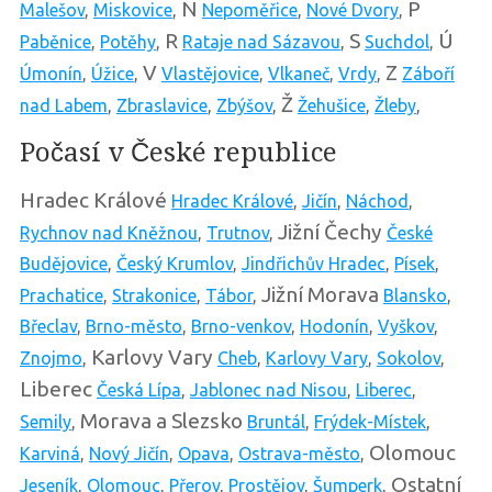
N
P
Malešov
,
Miskovice
,
Nepoměřice
,
Nové Dvory
,
R
S
Ú
Paběnice
,
Potěhy
,
Rataje nad Sázavou
,
Suchdol
,
V
Z
Úmonín
,
Úžice
,
Vlastějovice
,
Vlkaneč
,
Vrdy
,
Záboří
Ž
nad Labem
,
Zbraslavice
,
Zbýšov
,
Žehušice
,
Žleby
,
Počasí v České republice
Hradec Králové
Hradec Králové
,
Jičín
,
Náchod
,
Jižní Čechy
Rychnov nad Kněžnou
,
Trutnov
,
České
Budějovice
,
Český Krumlov
,
Jindřichův Hradec
,
Písek
,
Jižní Morava
Prachatice
,
Strakonice
,
Tábor
,
Blansko
,
Břeclav
,
Brno-město
,
Brno-venkov
,
Hodonín
,
Vyškov
,
Karlovy Vary
Znojmo
,
Cheb
,
Karlovy Vary
,
Sokolov
,
Liberec
Česká Lípa
,
Jablonec nad Nisou
,
Liberec
,
Morava a Slezsko
Semily
,
Bruntál
,
Frýdek-Místek
,
Olomouc
Karviná
,
Nový Jičín
,
Opava
,
Ostrava-město
,
Ostatní
Jeseník
,
Olomouc
,
Přerov
,
Prostějov
,
Šumperk
,