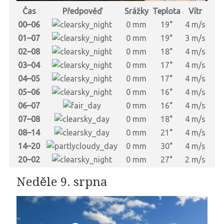
Čas
Předpověď
Srážky
Teplota
Vítr
00–06
0 mm
19°
4 m/s
01–07
0 mm
19°
3 m/s
02–08
0 mm
18°
4 m/s
03–04
0 mm
17°
4 m/s
04–05
0 mm
17°
4 m/s
05–06
0 mm
16°
4 m/s
06–07
0 mm
16°
4 m/s
07–08
0 mm
18°
4 m/s
08–14
0 mm
21°
4 m/s
14–20
0 mm
30°
4 m/s
20–02
0 mm
27°
2 m/s
Neděle 9. srpna