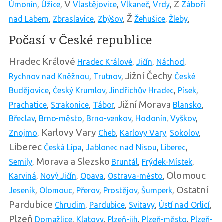
V
Z
Úmonín
,
Úžice
,
Vlastějovice
,
Vlkaneč
,
Vrdy
,
Záboří
Ž
nad Labem
,
Zbraslavice
,
Zbýšov
,
Žehušice
,
Žleby
,
Počasí v České republice
Hradec Králové
Hradec Králové
,
Jičín
,
Náchod
,
Jižní Čechy
Rychnov nad Kněžnou
,
Trutnov
,
České
Budějovice
,
Český Krumlov
,
Jindřichův Hradec
,
Písek
,
Jižní Morava
Prachatice
,
Strakonice
,
Tábor
,
Blansko
,
Břeclav
,
Brno-město
,
Brno-venkov
,
Hodonín
,
Vyškov
,
Karlovy Vary
Znojmo
,
Cheb
,
Karlovy Vary
,
Sokolov
,
Liberec
Česká Lípa
,
Jablonec nad Nisou
,
Liberec
,
Morava a Slezsko
Semily
,
Bruntál
,
Frýdek-Místek
,
Olomouc
Karviná
,
Nový Jičín
,
Opava
,
Ostrava-město
,
Ostatní
Jeseník
,
Olomouc
,
Přerov
,
Prostějov
,
Šumperk
,
Pardubice
Chrudim
,
Pardubice
,
Svitavy
,
Ústí nad Orlicí
,
Plzeň
Domažlice
,
Klatovy
,
Plzeň-jih
,
Plzeň-město
,
Plzeň-