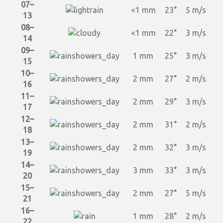
07–
<1 mm
23°
5 m/s
13
08–
<1 mm
22°
3 m/s
14
09–
1 mm
25°
3 m/s
15
10–
2 mm
27°
2 m/s
16
11–
2 mm
29°
3 m/s
17
12–
2 mm
31°
2 m/s
18
13–
2 mm
32°
3 m/s
19
14–
3 mm
33°
3 m/s
20
15–
2 mm
27°
5 m/s
21
16–
1 mm
28°
2 m/s
22