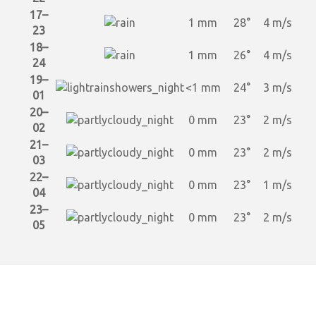
17–
1 mm
28°
4 m/s
23
18–
1 mm
26°
4 m/s
24
19–
<1 mm
24°
3 m/s
01
20–
0 mm
23°
2 m/s
02
21–
0 mm
23°
2 m/s
03
22–
0 mm
23°
1 m/s
04
23–
0 mm
23°
2 m/s
05