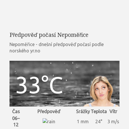
Předpověď počasí Nepoměřice
Nepoměřice - dnešní předpověď počasí podle
norského yr.no
33°C
Čas
Předpověď
Srážky
Teplota
Vítr
06–
1 mm
24°
3 m/s
12