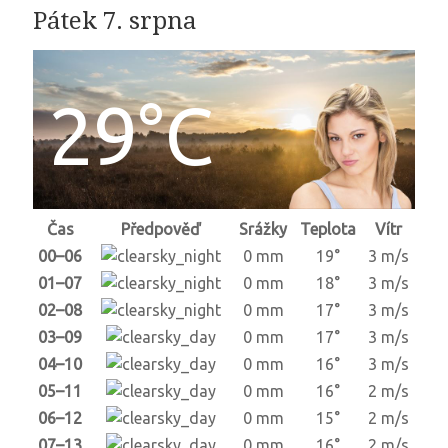
Pátek 7. srpna
29°C
Čas
Předpověď
Srážky
Teplota
Vítr
00–06
0 mm
19°
3 m/s
01–07
0 mm
18°
3 m/s
02–08
0 mm
17°
3 m/s
03–09
0 mm
17°
3 m/s
04–10
0 mm
16°
3 m/s
05–11
0 mm
16°
2 m/s
06–12
0 mm
15°
2 m/s
07–13
0 mm
16°
2 m/s