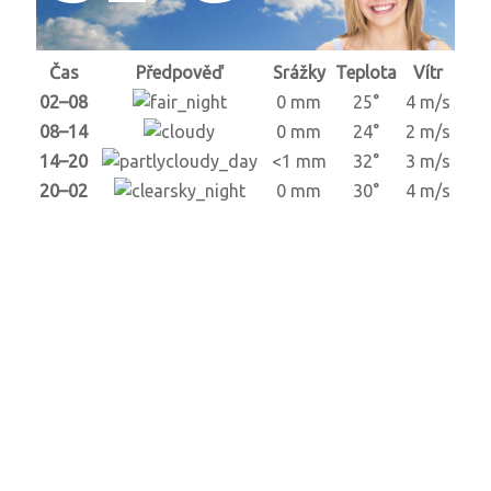
Čas
Předpověď
Srážky
Teplota
Vítr
02–08
0 mm
25°
4 m/s
08–14
0 mm
24°
2 m/s
14–20
<1 mm
32°
3 m/s
20–02
0 mm
30°
4 m/s