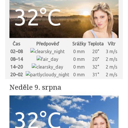
32°C
Čas
Předpověď
Srážky
Teplota
Vítr
02–08
0 mm
20°
3 m/s
08–14
0 mm
20°
2 m/s
14–20
0 mm
32°
2 m/s
20–02
0 mm
31°
2 m/s
Neděle 9. srpna
32°C