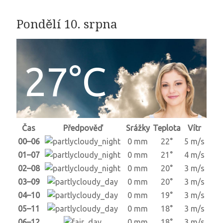
Pondělí 10. srpna
27°C
Čas
Předpověď
Srážky
Teplota
Vítr
00–06
0 mm
22°
5 m/s
01–07
0 mm
21°
4 m/s
02–08
0 mm
20°
3 m/s
03–09
0 mm
20°
3 m/s
04–10
0 mm
19°
3 m/s
05–11
0 mm
18°
3 m/s
06–12
0 mm
18°
3 m/s