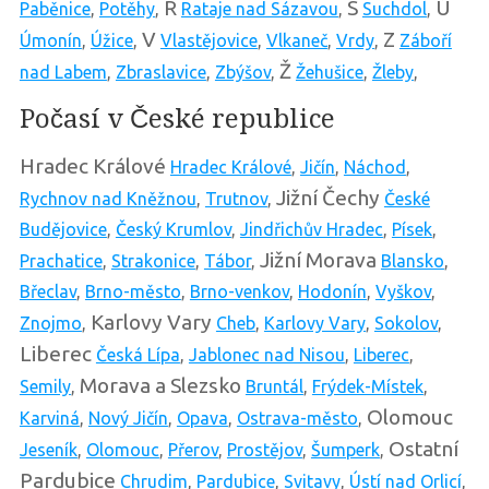
R
S
Ú
Paběnice
,
Potěhy
,
Rataje nad Sázavou
,
Suchdol
,
V
Z
Úmonín
,
Úžice
,
Vlastějovice
,
Vlkaneč
,
Vrdy
,
Záboří
Ž
nad Labem
,
Zbraslavice
,
Zbýšov
,
Žehušice
,
Žleby
,
Počasí v České republice
Hradec Králové
Hradec Králové
,
Jičín
,
Náchod
,
Jižní Čechy
Rychnov nad Kněžnou
,
Trutnov
,
České
Budějovice
,
Český Krumlov
,
Jindřichův Hradec
,
Písek
,
Jižní Morava
Prachatice
,
Strakonice
,
Tábor
,
Blansko
,
Břeclav
,
Brno-město
,
Brno-venkov
,
Hodonín
,
Vyškov
,
Karlovy Vary
Znojmo
,
Cheb
,
Karlovy Vary
,
Sokolov
,
Liberec
Česká Lípa
,
Jablonec nad Nisou
,
Liberec
,
Morava a Slezsko
Semily
,
Bruntál
,
Frýdek-Místek
,
Olomouc
Karviná
,
Nový Jičín
,
Opava
,
Ostrava-město
,
Ostatní
Jeseník
,
Olomouc
,
Přerov
,
Prostějov
,
Šumperk
,
Pardubice
Chrudim
,
Pardubice
,
Svitavy
,
Ústí nad Orlicí
,