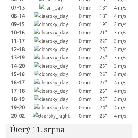
07–13
0 mm
18°
4 m/s
08–14
0 mm
18°
4 m/s
09–15
0 mm
19°
3 m/s
10–16
0 mm
21°
3 m/s
11–17
0 mm
22°
3 m/s
12–18
0 mm
23°
3 m/s
13–19
0 mm
25°
3 m/s
14–20
0 mm
26°
3 m/s
15–16
0 mm
26°
3 m/s
16–17
0 mm
27°
4 m/s
17–18
0 mm
26°
4 m/s
18–19
0 mm
25°
5 m/s
19–20
0 mm
24°
4 m/s
20–02
0 mm
23°
4 m/s
Úterý 11. srpna