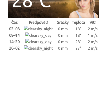
Čas
Předpověď
Srážky
Teplota
Vítr
02–08
0 mm
18°
2 m/s
08–14
0 mm
18°
1 m/s
14–20
0 mm
28°
2 m/s
20–02
0 mm
27°
2 m/s