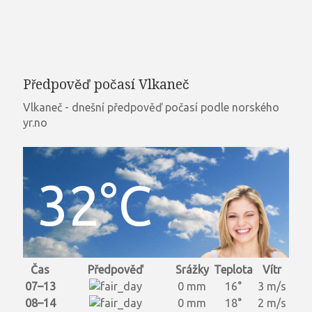
Předpověď počasí Vlkaneč
Vlkaneč - dnešní předpověď počasí podle norského
yr.no
32°C
Čas
Předpověď
Srážky
Teplota
Vítr
07–13
0 mm
16°
3 m/s
08–14
0 mm
18°
2 m/s