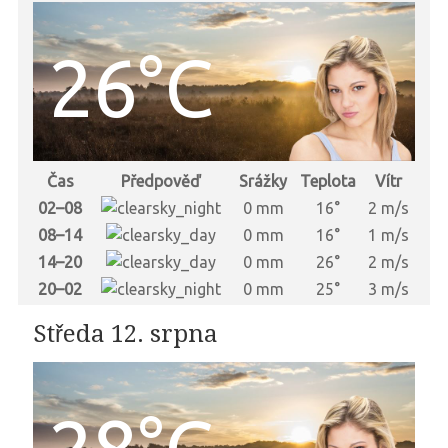
26°C
Čas
Předpověď
Srážky
Teplota
Vítr
02–08
0 mm
16°
2 m/s
08–14
0 mm
16°
1 m/s
14–20
0 mm
26°
2 m/s
20–02
0 mm
25°
3 m/s
Středa 12. srpna
28°C