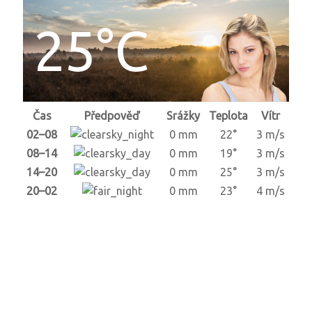
25°C
Čas
Předpověď
Srážky
Teplota
Vítr
02–08
0 mm
22°
3 m/s
08–14
0 mm
19°
3 m/s
14–20
0 mm
25°
3 m/s
20–02
0 mm
23°
4 m/s