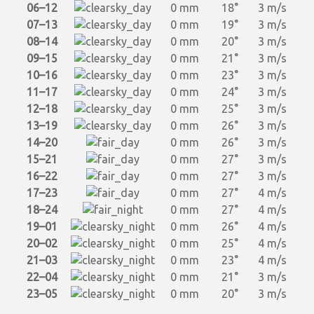
06–12
0 mm
18°
3 m/s
07–13
0 mm
19°
3 m/s
08–14
0 mm
20°
3 m/s
09–15
0 mm
21°
3 m/s
10–16
0 mm
23°
3 m/s
11–17
0 mm
24°
3 m/s
12–18
0 mm
25°
3 m/s
13–19
0 mm
26°
3 m/s
14–20
0 mm
26°
3 m/s
15–21
0 mm
27°
3 m/s
16–22
0 mm
27°
3 m/s
17–23
0 mm
27°
4 m/s
18–24
0 mm
27°
4 m/s
19–01
0 mm
26°
4 m/s
20–02
0 mm
25°
4 m/s
21–03
0 mm
23°
4 m/s
22–04
0 mm
21°
3 m/s
23–05
0 mm
20°
3 m/s