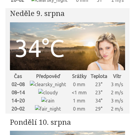
20–02
0 mm
31°
2 m/s
Neděle 9. srpna
34°C
Čas
Předpověď
Srážky
Teplota
Vítr
02–08
0 mm
23°
3 m/s
08–14
<1 mm
23°
2 m/s
14–20
1 mm
34°
3 m/s
20–02
0 mm
29°
2 m/s
Pondělí 10. srpna