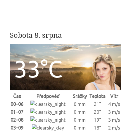
Sobota 8. srpna
33°C
Čas
Předpověď
Srážky
Teplota
Vítr
00–06
0 mm
21°
4 m/s
01–07
0 mm
20°
3 m/s
02–08
0 mm
19°
3 m/s
03–09
0 mm
18°
2 m/s