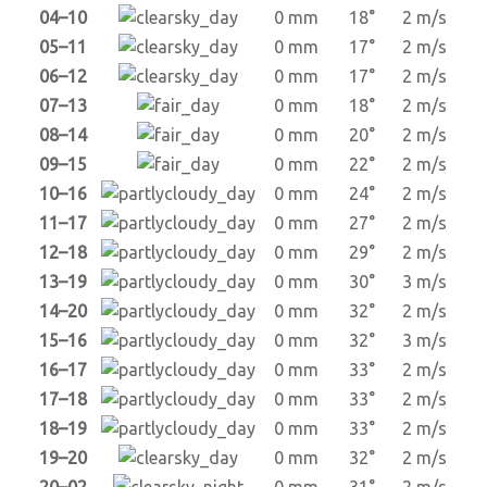
04–10
0 mm
18°
2 m/s
05–11
0 mm
17°
2 m/s
06–12
0 mm
17°
2 m/s
07–13
0 mm
18°
2 m/s
08–14
0 mm
20°
2 m/s
09–15
0 mm
22°
2 m/s
10–16
0 mm
24°
2 m/s
11–17
0 mm
27°
2 m/s
12–18
0 mm
29°
2 m/s
13–19
0 mm
30°
3 m/s
14–20
0 mm
32°
2 m/s
15–16
0 mm
32°
3 m/s
16–17
0 mm
33°
2 m/s
17–18
0 mm
33°
2 m/s
18–19
0 mm
33°
2 m/s
19–20
0 mm
32°
2 m/s