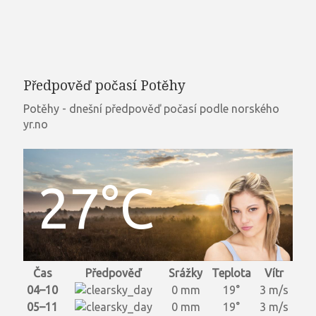
Předpověď počasí Potěhy
Potěhy - dnešní předpověď počasí podle norského
yr.no
27°C
Čas
Předpověď
Srážky
Teplota
Vítr
04–10
0 mm
19°
3 m/s
05–11
0 mm
19°
3 m/s