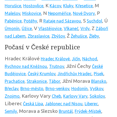
K
M
Horušice
,
Hostovlice
,
Kácov
,
Kluky
,
Křesetice
,
N
P
Malešov
,
Miskovice
,
Nepoměřice
,
Nové Dvory
,
R
S
Ú
Paběnice
,
Potěhy
,
Rataje nad Sázavou
,
Suchdol
,
V
Z
Úmonín
,
Úžice
,
Vlastějovice
,
Vlkaneč
,
Vrdy
,
Záboří
Ž
nad Labem
,
Zbraslavice
,
Zbýšov
,
Žehušice
,
Žleby
,
Počasí v České republice
Hradec Králové
Hradec Králové
,
Jičín
,
Náchod
,
Jižní Čechy
Rychnov nad Kněžnou
,
Trutnov
,
České
Budějovice
,
Český Krumlov
,
Jindřichův Hradec
,
Písek
,
Jižní Morava
Prachatice
,
Strakonice
,
Tábor
,
Blansko
,
Břeclav
,
Brno-město
,
Brno-venkov
,
Hodonín
,
Vyškov
,
Karlovy Vary
Znojmo
,
Cheb
,
Karlovy Vary
,
Sokolov
,
Liberec
Česká Lípa
,
Jablonec nad Nisou
,
Liberec
,
Morava a Slezsko
Semily
,
Bruntál
,
Frýdek-Místek
,