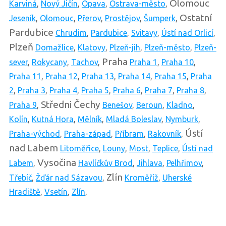
Olomouc
Karviná
,
Nový Jičín
,
Opava
,
Ostrava-město
,
Ostatní
Jeseník
,
Olomouc
,
Přerov
,
Prostějov
,
Šumperk
,
Pardubice
Chrudim
,
Pardubice
,
Svitavy
,
Ústí nad Orlicí
,
Plzeň
Domažlice
,
Klatovy
,
Plzeň-jih
,
Plzeň-město
,
Plzeň-
Praha
sever
,
Rokycany
,
Tachov
,
Praha 1
,
Praha 10
,
Praha 11
,
Praha 12
,
Praha 13
,
Praha 14
,
Praha 15
,
Praha
2
,
Praha 3
,
Praha 4
,
Praha 5
,
Praha 6
,
Praha 7
,
Praha 8
,
Středni Čechy
Praha 9
,
Benešov
,
Beroun
,
Kladno
,
Kolín
,
Kutná Hora
,
Mělník
,
Mladá Boleslav
,
Nymburk
,
Ústí
Praha-východ
,
Praha-západ
,
Příbram
,
Rakovník
,
nad Labem
Litoměřice
,
Louny
,
Most
,
Teplice
,
Ústí nad
Vysočina
Labem
,
Havlíčkův Brod
,
Jihlava
,
Pelhřimov
,
Zlín
Třebíč
,
Žďár nad Sázavou
,
Kroměříž
,
Uherské
Hradiště
,
Vsetín
,
Zlín
,