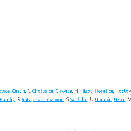
C
H
ovice
,
Čestín
,
Chotusice
,
Církvice
,
Hlízov
,
Horušice
,
Hostov
R
S
Ú
Potěhy
,
Rataje nad Sázavou
,
Suchdol
,
Úmonín
,
Úžice
,