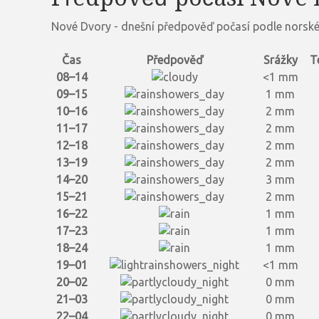
Nové Dvory - dnešní předpověď počasí podle norské
Čas
Předpověď
Srážky
T
08–14
<1 mm
09–15
1 mm
10–16
2 mm
11–17
2 mm
12–18
2 mm
13–19
2 mm
14–20
3 mm
15–21
2 mm
16–22
1 mm
17–23
1 mm
18–24
1 mm
19–01
<1 mm
20–02
0 mm
21–03
0 mm
22–04
0 mm