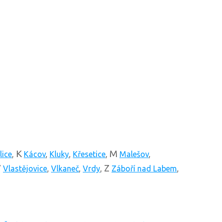
K
M
lice
,
Kácov
,
Kluky
,
Křesetice
,
Malešov
,
V
Z
Vlastějovice
,
Vlkaneč
,
Vrdy
,
Záboří nad Labem
,