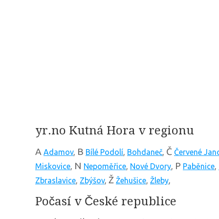
yr.no Kutná Hora v regionu
A
B
Č
Adamov
,
Bílé Podolí
,
Bohdaneč
,
Červené Jan
N
P
Miskovice
,
Nepoměřice
,
Nové Dvory
,
Paběnice
,
Ž
Zbraslavice
,
Zbýšov
,
Žehušice
,
Žleby
,
Počasí v České republice