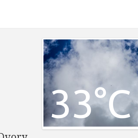
33°C
 Dvory