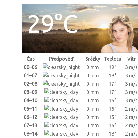
29°C
Čas
Předpověď
Srážky
Teplota
Vítr
00–06
0 mm
19°
3 m/s
01–07
0 mm
18°
3 m/s
02–08
0 mm
17°
3 m/s
03–09
0 mm
17°
3 m/s
04–10
0 mm
16°
3 m/s
05–11
0 mm
16°
2 m/s
06–12
0 mm
15°
2 m/s
07–13
0 mm
16°
2 m/s
08–14
0 mm
18°
2 m/s