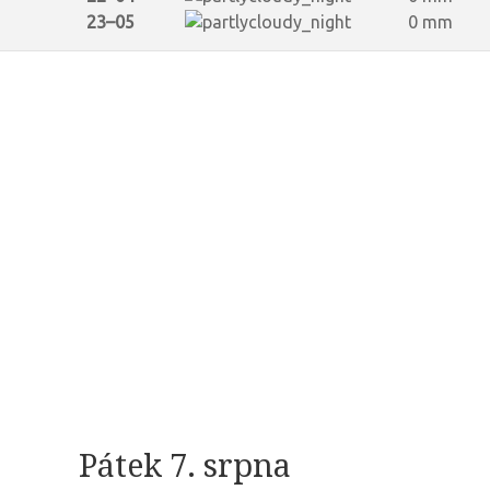
23–05
0 mm
Pátek 7. srpna