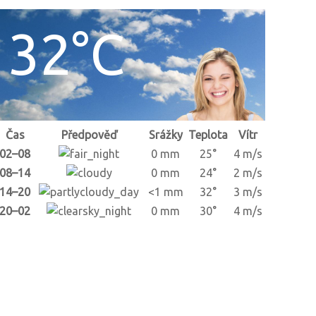
32°C
Čas
Předpověď
Srážky
Teplota
Vítr
02–08
0 mm
25°
4 m/s
08–14
0 mm
24°
2 m/s
14–20
<1 mm
32°
3 m/s
20–02
0 mm
30°
4 m/s