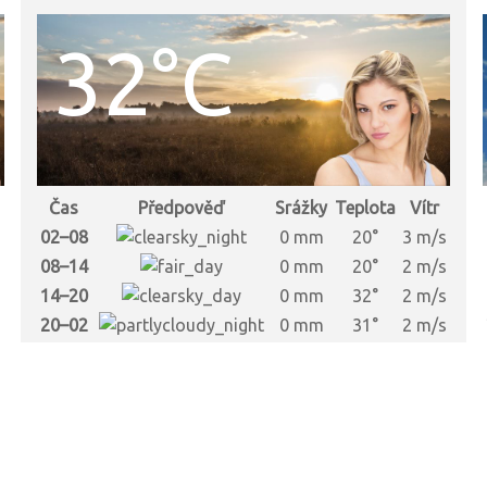
32°C
Čas
Předpověď
Srážky
Teplota
Vítr
02–08
0 mm
20°
3 m/s
08–14
0 mm
20°
2 m/s
14–20
0 mm
32°
2 m/s
20–02
0 mm
31°
2 m/s