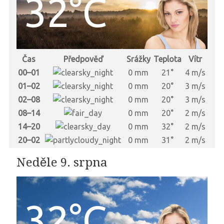
32°C
Čas
Předpověď
Srážky
Teplota
Vítr
00–01
0 mm
21°
4 m/s
01–02
0 mm
20°
3 m/s
02–08
0 mm
20°
3 m/s
08–14
0 mm
20°
2 m/s
14–20
0 mm
32°
2 m/s
20–02
0 mm
31°
2 m/s
Neděle 9. srpna
32°C