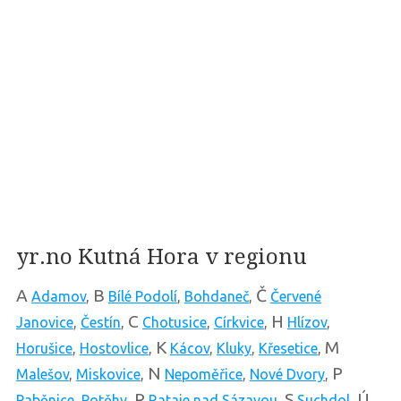
yr.no Kutná Hora v regionu
A
B
Č
Adamov
,
Bílé Podolí
,
Bohdaneč
,
Červené
C
H
Janovice
,
Čestín
,
Chotusice
,
Církvice
,
Hlízov
,
K
M
Horušice
,
Hostovlice
,
Kácov
,
Kluky
,
Křesetice
,
N
P
Malešov
,
Miskovice
,
Nepoměřice
,
Nové Dvory
,
R
S
Ú
Paběnice
,
Potěhy
,
Rataje nad Sázavou
,
Suchdol
,