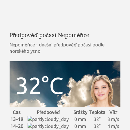
Předpověď počasí Nepoměřice
Nepoměřice - dnešní předpověď počasí podle
norského yr.no
32°C
Čas
Předpověď
Srážky
Teplota
Vítr
13–19
0 mm
32°
3 m/s
14–20
0 mm
32°
4 m/s