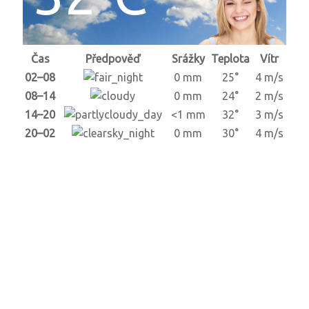
Čas
Předpověď
Srážky
Teplota
Vítr
02–08
0 mm
25°
4 m/s
08–14
0 mm
24°
2 m/s
14–20
<1 mm
32°
3 m/s
20–02
0 mm
30°
4 m/s