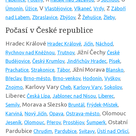
V
Z
Úmonín
,
Úžice
,
Vlastějovice
,
Vlkaneč
,
Vrdy
,
Záboří
Ž
nad Labem
,
Zbraslavice
,
Zbýšov
,
Žehušice
,
Žleby
,
Počasí v České republice
Hradec Králové
Hradec Králové
,
Jičín
,
Náchod
,
Jižní Čechy
Rychnov nad Kněžnou
,
Trutnov
,
České
Budějovice
,
Český Krumlov
,
Jindřichův Hradec
,
Písek
,
Jižní Morava
Prachatice
,
Strakonice
,
Tábor
,
Blansko
,
Břeclav
,
Brno-město
,
Brno-venkov
,
Hodonín
,
Vyškov
,
Karlovy Vary
Znojmo
,
Cheb
,
Karlovy Vary
,
Sokolov
,
Liberec
Česká Lípa
,
Jablonec nad Nisou
,
Liberec
,
Morava a Slezsko
Semily
,
Bruntál
,
Frýdek-Místek
,
Olomouc
Karviná
,
Nový Jičín
,
Opava
,
Ostrava-město
,
Ostatní
Jeseník
,
Olomouc
,
Přerov
,
Prostějov
,
Šumperk
,
Pardubice
Chrudim
,
Pardubice
,
Svitavy
,
Ústí nad Orlicí
,