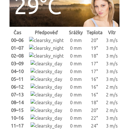
29°C
Čas
Předpověď
Srážky
Teplota
Vítr
00–06
0 mm
20°
3 m/s
01–07
0 mm
19°
3 m/s
02–08
0 mm
18°
3 m/s
03–09
0 mm
17°
3 m/s
04–10
0 mm
17°
3 m/s
05–11
0 mm
16°
3 m/s
06–12
0 mm
16°
2 m/s
07–13
0 mm
16°
2 m/s
08–14
0 mm
18°
2 m/s
09–15
0 mm
20°
2 m/s
10–16
0 mm
22°
3 m/s
11–17
0 mm
24°
3 m/s