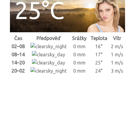
25°C
Čas
Předpověď
Srážky
Teplota
Vítr
02–08
0 mm
16°
2 m/s
08–14
0 mm
17°
1 m/s
14–20
0 mm
25°
1 m/s
20–02
0 mm
24°
3 m/s