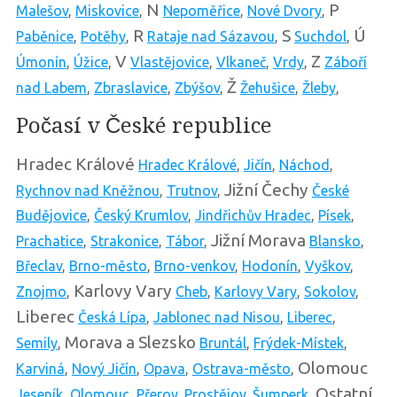
N
P
Malešov
,
Miskovice
,
Nepoměřice
,
Nové Dvory
,
R
S
Ú
Paběnice
,
Potěhy
,
Rataje nad Sázavou
,
Suchdol
,
V
Z
Úmonín
,
Úžice
,
Vlastějovice
,
Vlkaneč
,
Vrdy
,
Záboří
Ž
nad Labem
,
Zbraslavice
,
Zbýšov
,
Žehušice
,
Žleby
,
Počasí v České republice
Hradec Králové
Hradec Králové
,
Jičín
,
Náchod
,
Jižní Čechy
Rychnov nad Kněžnou
,
Trutnov
,
České
Budějovice
,
Český Krumlov
,
Jindřichův Hradec
,
Písek
,
Jižní Morava
Prachatice
,
Strakonice
,
Tábor
,
Blansko
,
Břeclav
,
Brno-město
,
Brno-venkov
,
Hodonín
,
Vyškov
,
Karlovy Vary
Znojmo
,
Cheb
,
Karlovy Vary
,
Sokolov
,
Liberec
Česká Lípa
,
Jablonec nad Nisou
,
Liberec
,
Morava a Slezsko
Semily
,
Bruntál
,
Frýdek-Místek
,
Olomouc
Karviná
,
Nový Jičín
,
Opava
,
Ostrava-město
,
Ostatní
Jeseník
,
Olomouc
,
Přerov
,
Prostějov
,
Šumperk
,