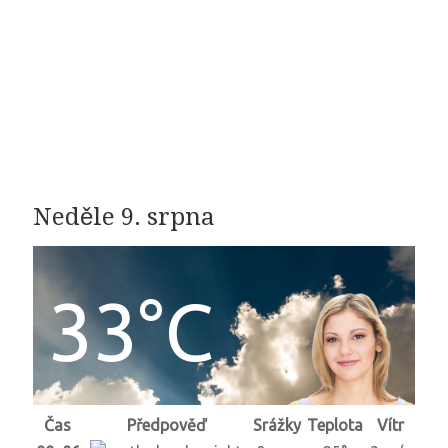
Neděle 9. srpna
33°C
Čas
Předpověď
Srážky
Teplota
Vítr