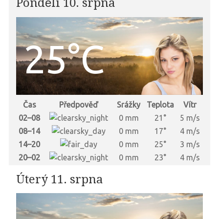
Pondělí 10. srpna
25°C
Čas
Předpověď
Srážky
Teplota
Vítr
02–08
0 mm
21°
5 m/s
08–14
0 mm
17°
4 m/s
14–20
0 mm
25°
3 m/s
20–02
0 mm
23°
4 m/s
Úterý 11. srpna