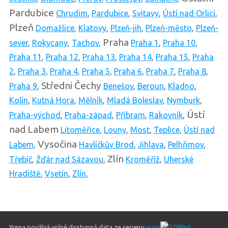
Pardubice
Chrudim
,
Pardubice
,
Svitavy
,
Ústí nad Orlicí
,
Plzeň
Domažlice
,
Klatovy
,
Plzeň-jih
,
Plzeň-město
,
Plzeň-
Praha
sever
,
Rokycany
,
Tachov
,
Praha 1
,
Praha 10
,
Praha 11
,
Praha 12
,
Praha 13
,
Praha 14
,
Praha 15
,
Praha
2
,
Praha 3
,
Praha 4
,
Praha 5
,
Praha 6
,
Praha 7
,
Praha 8
,
Středni Čechy
Praha 9
,
Benešov
,
Beroun
,
Kladno
,
Kolín
,
Kutná Hora
,
Mělník
,
Mladá Boleslav
,
Nymburk
,
Ústí
Praha-východ
,
Praha-západ
,
Příbram
,
Rakovník
,
nad Labem
Litoměřice
,
Louny
,
Most
,
Teplice
,
Ústí nad
Vysočina
Labem
,
Havlíčkův Brod
,
Jihlava
,
Pelhřimov
,
Zlín
Třebíč
,
Žďár nad Sázavou
,
Kroměříž
,
Uherské
Hradiště
,
Vsetín
,
Zlín
,
Yrena používá volně dostupná data ze serveru
yr.no