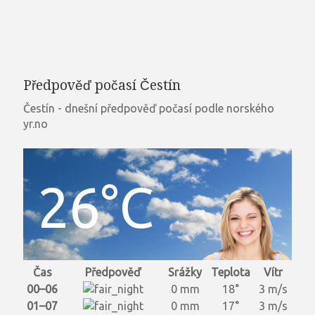
Předpověď počasí Čestín
Čestín - dnešní předpověď počasí podle norského
yr.no
26°C
Čas
Předpověď
Srážky
Teplota
Vítr
00–06
0 mm
18°
3 m/s
01–07
0 mm
17°
3 m/s