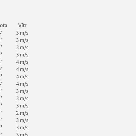
o
ota
Vítr
°
3 m/s
°
3 m/s
°
3 m/s
°
3 m/s
°
4 m/s
°
4 m/s
°
4 m/s
°
4 m/s
°
3 m/s
°
3 m/s
°
3 m/s
°
2 m/s
°
3 m/s
°
3 m/s
°
3 m/s