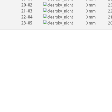
20–02
0 mm
25
21–03
0 mm
22
22–04
0 mm
21
23–05
0 mm
20