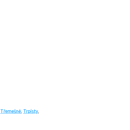
Třemešné
,
Trpísty
,