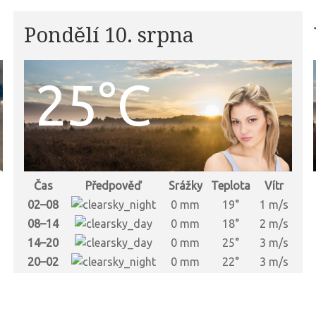
Pondělí 10. srpna
25°C
Čas
Předpověď
Srážky
Teplota
Vítr
s
02–08
0 mm
19°
1 m/s
s
08–14
0 mm
18°
2 m/s
s
14–20
0 mm
25°
3 m/s
s
20–02
0 mm
22°
3 m/s
s
s