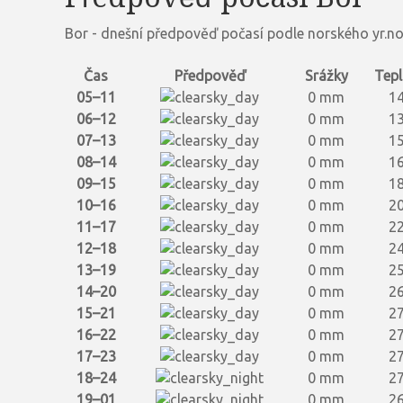
Bor - dnešní předpověď počasí podle norského yr.n
Čas
Předpověď
Srážky
Tepl
05–11
0 mm
14
06–12
0 mm
13
07–13
0 mm
15
08–14
0 mm
16
09–15
0 mm
18
10–16
0 mm
20
11–17
0 mm
22
12–18
0 mm
24
13–19
0 mm
25
14–20
0 mm
26
15–21
0 mm
27
16–22
0 mm
27
17–23
0 mm
27
18–24
0 mm
27
19–01
0 mm
26