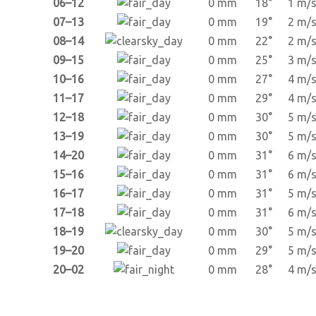
06–12
0 mm
18°
1 m/
07–13
0 mm
19°
2 m/
08–14
0 mm
22°
2 m/
09–15
0 mm
25°
3 m/
10–16
0 mm
27°
4 m/
11–17
0 mm
29°
4 m/
12–18
0 mm
30°
5 m/
13–19
0 mm
30°
5 m/
14–20
0 mm
31°
6 m/
15–16
0 mm
31°
6 m/
16–17
0 mm
31°
5 m/
17–18
0 mm
31°
6 m/
18–19
0 mm
30°
5 m/
19–20
0 mm
29°
5 m/
20–02
0 mm
28°
4 m/