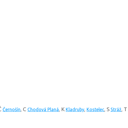
Č
C
K
S
T
Černošín
,
Chodová Planá
,
Kladruby
,
Kostelec
,
Stráž
,