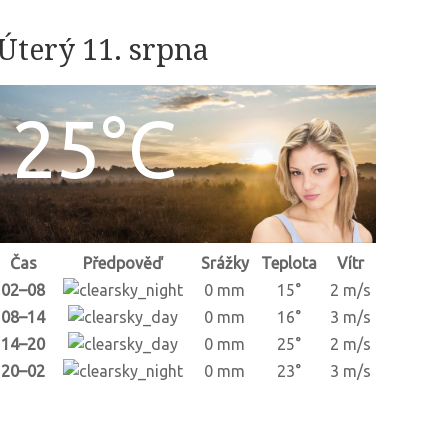
Úterý 11. srpna
25°C
Čas
Předpověď
Srážky
Teplota
Vítr
02–08
0 mm
15°
2 m/s
08–14
0 mm
16°
3 m/s
14–20
0 mm
25°
2 m/s
20–02
0 mm
23°
3 m/s