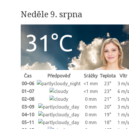
Neděle 9. srpna
31°C
Čas
Předpověď
Srážky
Teplota
Vítr
00–06
<1 mm
23°
3 m/
01–07
<1 mm
23°
6 m/
02–08
0 mm
21°
5 m/
03–09
0 mm
20°
3 m/
04–10
0 mm
19°
1 m/
05–11
0 mm
18°
1 m/