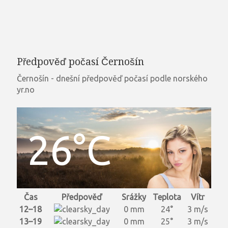
Předpověď počasí Černošín
Černošín - dnešní předpověď počasí podle norského
yr.no
26°C
Čas
Předpověď
Srážky
Teplota
Vítr
12–18
0 mm
24°
3 m/s
13–19
0 mm
25°
3 m/s