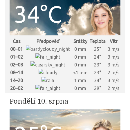
34°C
Čas
Předpověď
Srážky
Teplota
Vítr
00–01
0 mm
25°
3 m/s
01–02
0 mm
24°
3 m/s
02–08
0 mm
23°
3 m/s
08–14
<1 mm
23°
2 m/s
14–20
1 mm
34°
3 m/s
20–02
0 mm
29°
2 m/s
Pondělí 10. srpna