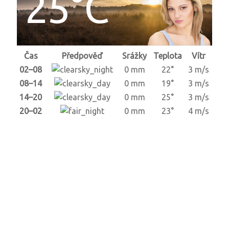
25°C
Čas
Předpověď
Srážky
Teplota
Vítr
02–08
0 mm
22°
3 m/s
08–14
0 mm
19°
3 m/s
14–20
0 mm
25°
3 m/s
20–02
0 mm
23°
4 m/s