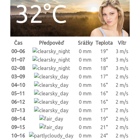
32°C
Čas
Předpověď
Srážky
Teplota
Vítr
00–06
0 mm
19°
3 m/s
01–07
0 mm
18°
3 m/s
02–08
0 mm
18°
3 m/s
03–09
0 mm
17°
2 m/s
04–10
0 mm
16°
2 m/s
05–11
0 mm
16°
2 m/s
06–12
0 mm
16°
2 m/s
07–13
0 mm
17°
2 m/s
08–14
0 mm
19°
2 m/s
09–15
0 mm
21°
2 m/s
10–16
0 mm
24°
2 m/s