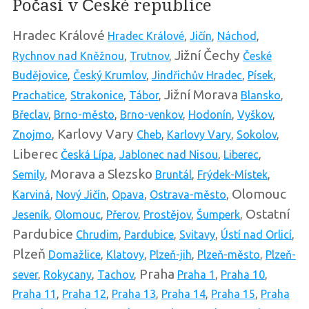
Počasí v České republice
Hradec Králové
Hradec Králové
,
Jičín
,
Náchod
,
Jižní Čechy
Rychnov nad Kněžnou
,
Trutnov
,
České
Budějovice
,
Český Krumlov
,
Jindřichův Hradec
,
Písek
,
Jižní Morava
Prachatice
,
Strakonice
,
Tábor
,
Blansko
,
Břeclav
,
Brno-město
,
Brno-venkov
,
Hodonín
,
Vyškov
,
Karlovy Vary
Znojmo
,
Cheb
,
Karlovy Vary
,
Sokolov
,
Liberec
Česká Lípa
,
Jablonec nad Nisou
,
Liberec
,
Morava a Slezsko
Semily
,
Bruntál
,
Frýdek-Místek
,
Olomouc
Karviná
,
Nový Jičín
,
Opava
,
Ostrava-město
,
Ostatní
Jeseník
,
Olomouc
,
Přerov
,
Prostějov
,
Šumperk
,
Pardubice
Chrudim
,
Pardubice
,
Svitavy
,
Ústí nad Orlicí
,
Plzeň
Domažlice
,
Klatovy
,
Plzeň-jih
,
Plzeň-město
,
Plzeň-
Praha
sever
,
Rokycany
,
Tachov
,
Praha 1
,
Praha 10
,
Praha 11
,
Praha 12
,
Praha 13
,
Praha 14
,
Praha 15
,
Praha