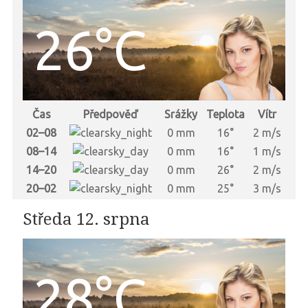
26°C
Čas
Předpověď
Srážky
Teplota
Vítr
02–08
0 mm
16°
2 m/s
08–14
0 mm
16°
1 m/s
14–20
0 mm
26°
2 m/s
20–02
0 mm
25°
3 m/s
Středa 12. srpna
28°C