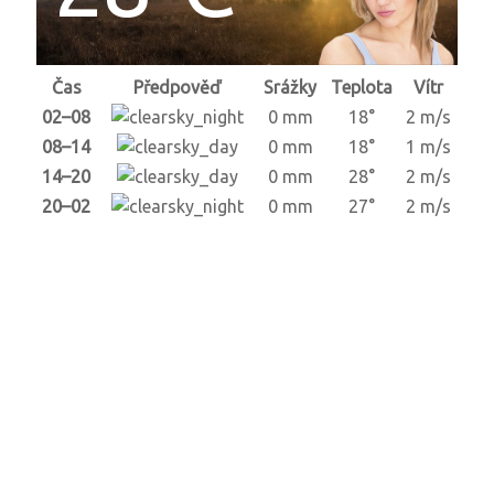
Čas
Předpověď
Srážky
Teplota
Vítr
02–08
0 mm
18°
2 m/s
08–14
0 mm
18°
1 m/s
14–20
0 mm
28°
2 m/s
20–02
0 mm
27°
2 m/s