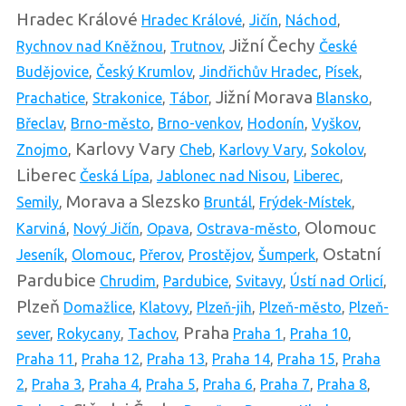
Hradec Králové
Hradec Králové
,
Jičín
,
Náchod
,
Jižní Čechy
Rychnov nad Kněžnou
,
Trutnov
,
České
Budějovice
,
Český Krumlov
,
Jindřichův Hradec
,
Písek
,
Jižní Morava
Prachatice
,
Strakonice
,
Tábor
,
Blansko
,
Břeclav
,
Brno-město
,
Brno-venkov
,
Hodonín
,
Vyškov
,
Karlovy Vary
Znojmo
,
Cheb
,
Karlovy Vary
,
Sokolov
,
Liberec
Česká Lípa
,
Jablonec nad Nisou
,
Liberec
,
Morava a Slezsko
Semily
,
Bruntál
,
Frýdek-Místek
,
Olomouc
Karviná
,
Nový Jičín
,
Opava
,
Ostrava-město
,
Ostatní
Jeseník
,
Olomouc
,
Přerov
,
Prostějov
,
Šumperk
,
Pardubice
Chrudim
,
Pardubice
,
Svitavy
,
Ústí nad Orlicí
,
Plzeň
Domažlice
,
Klatovy
,
Plzeň-jih
,
Plzeň-město
,
Plzeň-
Praha
sever
,
Rokycany
,
Tachov
,
Praha 1
,
Praha 10
,
Praha 11
,
Praha 12
,
Praha 13
,
Praha 14
,
Praha 15
,
Praha
2
,
Praha 3
,
Praha 4
,
Praha 5
,
Praha 6
,
Praha 7
,
Praha 8
,