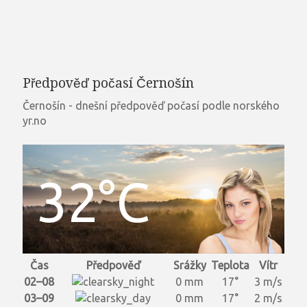
Předpověď počasí Černošín
Černošín - dnešní předpověď počasí podle norského
yr.no
32°C
Čas
Předpověď
Srážky
Teplota
Vítr
02–08
0 mm
17°
3 m/s
03–09
0 mm
17°
2 m/s