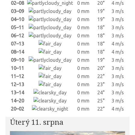
02–08
0 mm
20°
4 m/s
03–09
0 mm
19°
3 m/s
04–10
0 mm
19°
3 m/s
05–11
0 mm
18°
3 m/s
06–12
0 mm
18°
3 m/s
07–13
0 mm
18°
4 m/s
08–14
0 mm
18°
4 m/s
09–10
0 mm
19°
3 m/s
10–11
0 mm
20°
3 m/s
11–12
0 mm
22°
3 m/s
12–13
0 mm
23°
3 m/s
13–14
0 mm
24°
3 m/s
14–20
0 mm
25°
3 m/s
20–02
0 mm
22°
4 m/s
Úterý 11. srpna