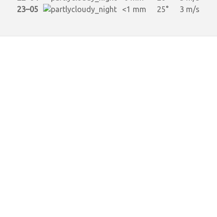
23–05
<1 mm
25°
3 m/s