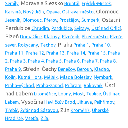
Morava a Slezsko
Semily
,
Bruntál
,
Frýdek-Místek
,
Olomouc
Karviná
,
Nový Jičín
,
Opava
,
Ostrava-město
,
Ostatní
Jeseník
,
Olomouc
,
Přerov
,
Prostějov
,
Šumperk
,
Pardubice
Chrudim
,
Pardubice
,
Svitavy
,
Ústí nad Orlicí
,
Plzeň
Domažlice
,
Klatovy
,
Plzeň-jih
,
Plzeň-město
,
Plzeň-
Praha
sever
,
Rokycany
,
Tachov
,
Praha 1
,
Praha 10
,
Praha 11
,
Praha 12
,
Praha 13
,
Praha 14
,
Praha 15
,
Praha
2
,
Praha 3
,
Praha 4
,
Praha 5
,
Praha 6
,
Praha 7
,
Praha 8
,
Středni Čechy
Praha 9
,
Benešov
,
Beroun
,
Kladno
,
Kolín
,
Kutná Hora
,
Mělník
,
Mladá Boleslav
,
Nymburk
,
Ústí
Praha-východ
,
Praha-západ
,
Příbram
,
Rakovník
,
nad Labem
Litoměřice
,
Louny
,
Most
,
Teplice
,
Ústí nad
Vysočina
Labem
,
Havlíčkův Brod
,
Jihlava
,
Pelhřimov
,
Zlín
Třebíč
,
Žďár nad Sázavou
,
Kroměříž
,
Uherské
Hradiště
,
Vsetín
,
Zlín
,