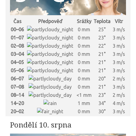
Čas
Předpověď
Srážky
Teplota
Vítr
00–06
0 mm
25°
3 m/s
01–07
0 mm
23°
3 m/s
02–08
0 mm
22°
3 m/s
03–04
0 mm
21°
3 m/s
04–05
0 mm
21°
3 m/s
05–06
0 mm
21°
3 m/s
06–07
0 mm
20°
2 m/s
07–08
0 mm
21°
3 m/s
08–14
<1 mm
23°
2 m/s
14–20
1 mm
34°
4 m/s
20–02
0 mm
30°
3 m/s
Pondělí 10. srpna