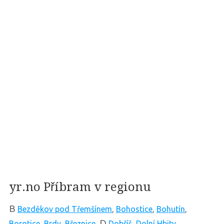
yr.no Příbram v regionu
B
Bezděkov pod Třemšínem
,
Bohostice
,
Bohutín
,
D
Borotice
,
Brdy
,
Březnice
,
Dobříš
,
Dolní Hbity
,