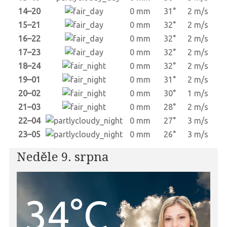
14–20
0 mm
31°
2 m/s
15–21
0 mm
32°
2 m/s
16–22
0 mm
32°
2 m/s
17–23
0 mm
32°
2 m/s
18–24
0 mm
32°
2 m/s
19–01
0 mm
31°
2 m/s
20–02
0 mm
30°
1 m/s
21–03
0 mm
28°
2 m/s
22–04
0 mm
27°
3 m/s
23–05
0 mm
26°
3 m/s
Neděle 9. srpna
34°C