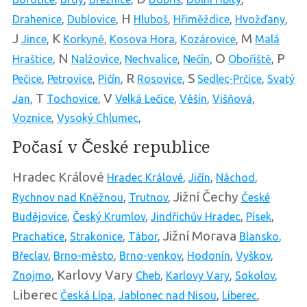
H
Drahenice
,
Dublovice
,
Hluboš
,
Hřiměždice
,
Hvožďany
,
J
K
M
Jince
,
Korkyně
,
Kosova Hora
,
Kozárovice
,
Malá
N
O
P
Hraštice
,
Nalžovice
,
Nechvalice
,
Nečín
,
Obořiště
,
R
S
Pečice
,
Petrovice
,
Pičín
,
Rosovice
,
Sedlec-Prčice
,
Svatý
T
V
Jan
,
Tochovice
,
Velká Lečice
,
Věšín
,
Višňová
,
Voznice
,
Vysoký Chlumec
,
Počasí v České republice
Hradec Králové
Hradec Králové
,
Jičín
,
Náchod
,
Jižní Čechy
Rychnov nad Kněžnou
,
Trutnov
,
České
Budějovice
,
Český Krumlov
,
Jindřichův Hradec
,
Písek
,
Jižní Morava
Prachatice
,
Strakonice
,
Tábor
,
Blansko
,
Břeclav
,
Brno-město
,
Brno-venkov
,
Hodonín
,
Vyškov
,
Karlovy Vary
Znojmo
,
Cheb
,
Karlovy Vary
,
Sokolov
,
Liberec
Česká Lípa
,
Jablonec nad Nisou
,
Liberec
,