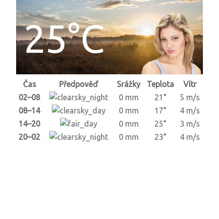
25°C
Čas
Předpověď
Srážky
Teplota
Vítr
02–08
0 mm
21°
5 m/s
08–14
0 mm
17°
4 m/s
14–20
0 mm
25°
3 m/s
20–02
0 mm
23°
4 m/s