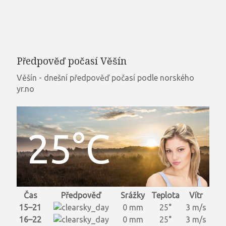
Předpověď počasí Věšín
Věšín - dnešní předpověď počasí podle norského
yr.no
25°C
Čas
Předpověď
Srážky
Teplota
Vítr
15–21
0 mm
25°
3 m/s
16–22
0 mm
25°
3 m/s