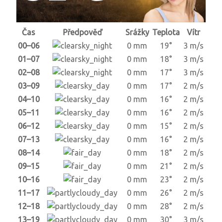
Čas
Předpověď
Srážky
Teplota
Vítr
00–06
0 mm
19°
3 m/s
01–07
0 mm
18°
3 m/s
02–08
0 mm
17°
3 m/s
03–09
0 mm
17°
2 m/s
04–10
0 mm
16°
2 m/s
05–11
0 mm
16°
2 m/s
06–12
0 mm
15°
2 m/s
07–13
0 mm
16°
2 m/s
08–14
0 mm
18°
2 m/s
09–15
0 mm
21°
2 m/s
10–16
0 mm
23°
2 m/s
11–17
0 mm
26°
2 m/s
12–18
0 mm
28°
2 m/s
13–19
0 mm
30°
3 m/s