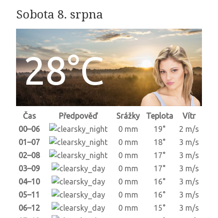
Sobota 8. srpna
28°C
Čas
Předpověď
Srážky
Teplota
Vítr
00–06
0 mm
19°
2 m/s
01–07
0 mm
18°
3 m/s
02–08
0 mm
17°
3 m/s
03–09
0 mm
17°
3 m/s
04–10
0 mm
16°
3 m/s
05–11
0 mm
16°
3 m/s
06–12
0 mm
15°
3 m/s