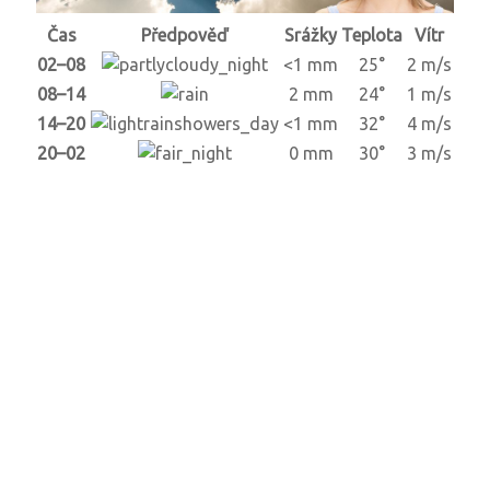
Čas
Předpověď
Srážky
Teplota
Vítr
02–08
<1 mm
25°
2 m/s
08–14
2 mm
24°
1 m/s
14–20
<1 mm
32°
4 m/s
20–02
0 mm
30°
3 m/s