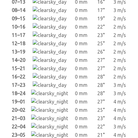
07–13
0 mm
16°
3 m/s
08–14
0 mm
17°
3 m/s
09–15
0 mm
19°
2 m/s
10–16
0 mm
22°
2 m/s
11–17
0 mm
23°
2 m/s
12–18
0 mm
25°
2 m/s
13–19
0 mm
26°
2 m/s
14–20
0 mm
27°
2 m/s
15–21
0 mm
27°
2 m/s
16–22
0 mm
28°
2 m/s
17–23
0 mm
28°
3 m/s
18–24
0 mm
28°
3 m/s
19–01
0 mm
27°
4 m/s
20–02
0 mm
25°
4 m/s
21–03
0 mm
23°
4 m/s
22–04
0 mm
22°
3 m/s
23–05
0 mm
21°
4 m/s