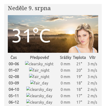
Neděle 9. srpna
31°C
Čas
Předpověď
Srážky
Teplota
Vítr
00–06
0 mm
21°
3 m/s
01–07
0 mm
20°
3 m/s
02–08
0 mm
19°
3 m/s
03–09
0 mm
18°
2 m/s
04–10
0 mm
18°
2 m/s
05–11
0 mm
17°
2 m/s
06–12
0 mm
17°
2 m/s