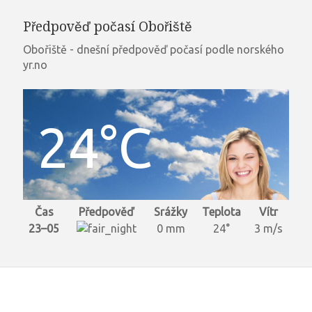
Předpověď počasí Obořiště
Obořiště - dnešní předpověď počasí podle norského
yr.no
24°C
Čas
Předpověď
Srážky
Teplota
Vítr
23–05
0 mm
24°
3 m/s