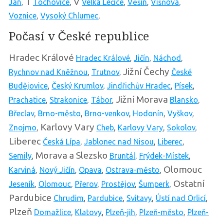
T
V
Jan
,
Tochovice
,
Velká Lečice
,
Věšín
,
Višňová
,
Voznice
,
Vysoký Chlumec
,
Počasí v České republice
Hradec Králové
Hradec Králové
,
Jičín
,
Náchod
,
Jižní Čechy
Rychnov nad Kněžnou
,
Trutnov
,
České
Budějovice
,
Český Krumlov
,
Jindřichův Hradec
,
Písek
,
Jižní Morava
Prachatice
,
Strakonice
,
Tábor
,
Blansko
,
Břeclav
,
Brno-město
,
Brno-venkov
,
Hodonín
,
Vyškov
,
Karlovy Vary
Znojmo
,
Cheb
,
Karlovy Vary
,
Sokolov
,
Liberec
Česká Lípa
,
Jablonec nad Nisou
,
Liberec
,
Morava a Slezsko
Semily
,
Bruntál
,
Frýdek-Místek
,
Olomouc
Karviná
,
Nový Jičín
,
Opava
,
Ostrava-město
,
Ostatní
Jeseník
,
Olomouc
,
Přerov
,
Prostějov
,
Šumperk
,
Pardubice
Chrudim
,
Pardubice
,
Svitavy
,
Ústí nad Orlicí
,
Plzeň
Domažlice
,
Klatovy
,
Plzeň-jih
,
Plzeň-město
,
Plzeň-