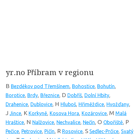
yr.no Příbram v regionu
B
Bezděkov pod Třemšínem
,
Bohostice
,
Bohutín
,
D
Borotice
,
Brdy
,
Březnice
,
Dobříš
,
Dolní Hbity
,
H
Drahenice
,
Dublovice
,
Hluboš
,
Hřiměždice
,
Hvožďany
,
J
K
M
Jince
,
Korkyně
,
Kosova Hora
,
Kozárovice
,
Malá
N
O
P
Hraštice
,
Nalžovice
,
Nechvalice
,
Nečín
,
Obořiště
,
R
S
Pečice
,
Petrovice
,
Pičín
,
Rosovice
,
Sedlec-Prčice
,
Svatý