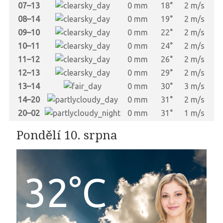
07–13
0 mm
18°
2 m/s
08–14
0 mm
19°
2 m/s
09–10
0 mm
22°
2 m/s
10–11
0 mm
24°
2 m/s
11–12
0 mm
26°
2 m/s
12–13
0 mm
29°
2 m/s
13–14
0 mm
30°
3 m/s
14–20
0 mm
31°
2 m/s
20–02
0 mm
31°
1 m/s
Pondělí 10. srpna
32°C