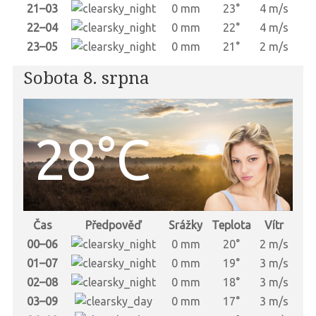
21–03
0 mm
23°
4 m/s
22–04
0 mm
22°
4 m/s
23–05
0 mm
21°
2 m/s
Sobota 8. srpna
28°C
Čas
Předpověď
Srážky
Teplota
Vítr
00–06
0 mm
20°
2 m/s
01–07
0 mm
19°
3 m/s
02–08
0 mm
18°
3 m/s
03–09
0 mm
17°
3 m/s