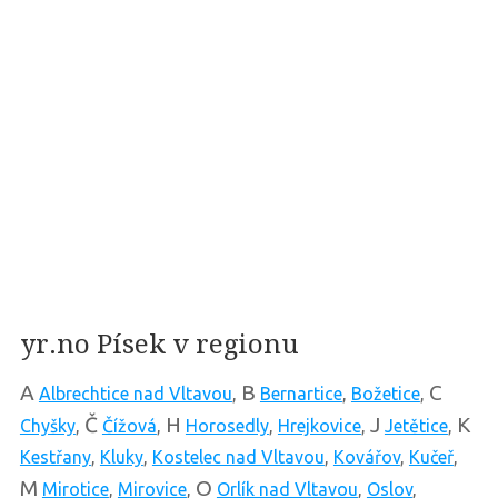
yr.no Písek v regionu
A
B
C
Albrechtice nad Vltavou
,
Bernartice
,
Božetice
,
Č
H
J
K
Chyšky
,
Čížová
,
Horosedly
,
Hrejkovice
,
Jetětice
,
Kestřany
,
Kluky
,
Kostelec nad Vltavou
,
Kovářov
,
Kučeř
,
M
O
Mirotice
,
Mirovice
,
Orlík nad Vltavou
,
Oslov
,