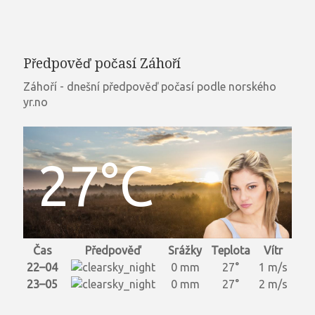
Předpověď počasí Záhoří
Záhoří - dnešní předpověď počasí podle norského
yr.no
27°C
Čas
Předpověď
Srážky
Teplota
Vítr
22–04
0 mm
27°
1 m/s
23–05
0 mm
27°
2 m/s