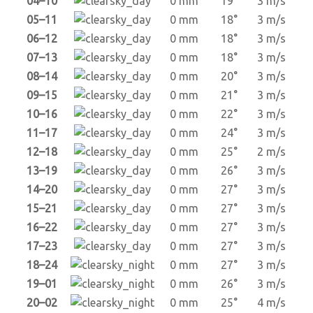
04–10
0 mm
19°
3 m/s
05–11
0 mm
18°
3 m/s
06–12
0 mm
18°
3 m/s
07–13
0 mm
18°
3 m/s
08–14
0 mm
20°
3 m/s
09–15
0 mm
21°
3 m/s
10–16
0 mm
22°
3 m/s
11–17
0 mm
24°
3 m/s
12–18
0 mm
25°
2 m/s
13–19
0 mm
26°
3 m/s
14–20
0 mm
27°
3 m/s
15–21
0 mm
27°
3 m/s
16–22
0 mm
27°
3 m/s
17–23
0 mm
27°
3 m/s
18–24
0 mm
27°
3 m/s
19–01
0 mm
26°
3 m/s
20–02
0 mm
25°
4 m/s