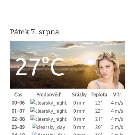
Pátek 7. srpna
27°C
Čas
Předpověď
Srážky
Teplota
Vítr
00–06
0 mm
23°
4 m/s
01–07
0 mm
22°
4 m/s
02–08
0 mm
21°
4 m/s
03–09
0 mm
20°
3 m/s