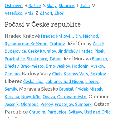
R
S
T
V
Ostrovec
,
Ražice
,
Skály
,
Slabčice
,
Tálín
,
Z
Veselíčko
,
Vráž
,
Záhoří
,
Zhoř
,
Počasí v České republice
Hradec Králové
Hradec Králové
,
Jičín
,
Náchod
,
Jižní Čechy
Rychnov nad Kněžnou
,
Trutnov
,
České
Budějovice
,
Český Krumlov
,
Jindřichův Hradec
,
Písek
,
Jižní Morava
Prachatice
,
Strakonice
,
Tábor
,
Blansko
,
Břeclav
,
Brno-město
,
Brno-venkov
,
Hodonín
,
Vyškov
,
Karlovy Vary
Znojmo
,
Cheb
,
Karlovy Vary
,
Sokolov
,
Liberec
Česká Lípa
,
Jablonec nad Nisou
,
Liberec
,
Morava a Slezsko
Semily
,
Bruntál
,
Frýdek-Místek
,
Olomouc
Karviná
,
Nový Jičín
,
Opava
,
Ostrava-město
,
Ostatní
Jeseník
,
Olomouc
,
Přerov
,
Prostějov
,
Šumperk
,
Pardubice
Chrudim
,
Pardubice
,
Svitavy
,
Ústí nad Orlicí
,