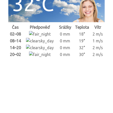
32°C
Čas
Předpověď
Srážky
Teplota
Vítr
02–08
0 mm
18°
2 m/s
08–14
0 mm
19°
1 m/s
14–20
0 mm
32°
2 m/s
20–02
0 mm
30°
2 m/s