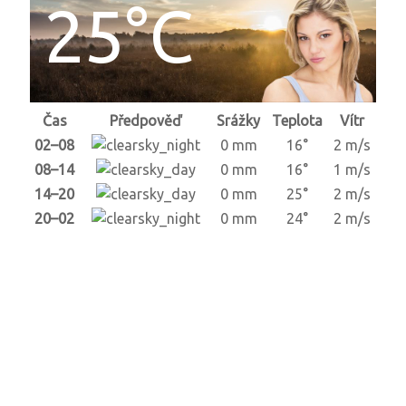
25°C
Čas
Předpověď
Srážky
Teplota
Vítr
02–08
0 mm
16°
2 m/s
08–14
0 mm
16°
1 m/s
14–20
0 mm
25°
2 m/s
20–02
0 mm
24°
2 m/s