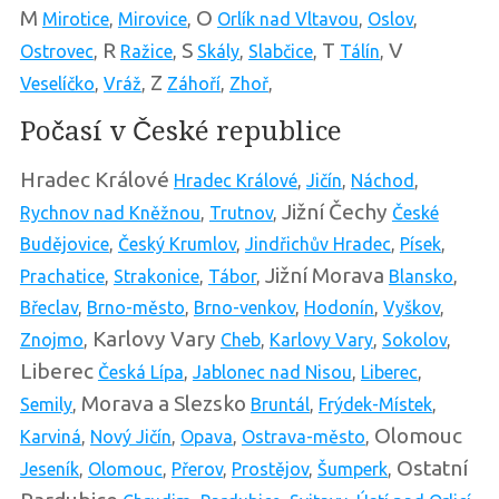
M
O
Mirotice
,
Mirovice
,
Orlík nad Vltavou
,
Oslov
,
R
S
T
V
Ostrovec
,
Ražice
,
Skály
,
Slabčice
,
Tálín
,
Z
Veselíčko
,
Vráž
,
Záhoří
,
Zhoř
,
Počasí v České republice
Hradec Králové
Hradec Králové
,
Jičín
,
Náchod
,
Jižní Čechy
Rychnov nad Kněžnou
,
Trutnov
,
České
Budějovice
,
Český Krumlov
,
Jindřichův Hradec
,
Písek
,
Jižní Morava
Prachatice
,
Strakonice
,
Tábor
,
Blansko
,
Břeclav
,
Brno-město
,
Brno-venkov
,
Hodonín
,
Vyškov
,
Karlovy Vary
Znojmo
,
Cheb
,
Karlovy Vary
,
Sokolov
,
Liberec
Česká Lípa
,
Jablonec nad Nisou
,
Liberec
,
Morava a Slezsko
Semily
,
Bruntál
,
Frýdek-Místek
,
Olomouc
Karviná
,
Nový Jičín
,
Opava
,
Ostrava-město
,
Ostatní
Jeseník
,
Olomouc
,
Přerov
,
Prostějov
,
Šumperk
,