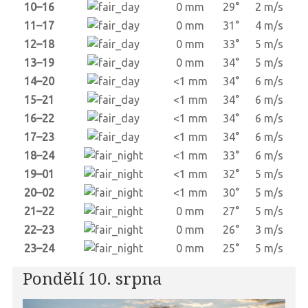
10–16
0 mm
29°
2 m/s
11–17
0 mm
31°
4 m/s
12–18
0 mm
33°
5 m/s
13–19
0 mm
34°
5 m/s
14–20
<1 mm
34°
6 m/s
15–21
<1 mm
34°
6 m/s
16–22
<1 mm
34°
6 m/s
17–23
<1 mm
34°
6 m/s
18–24
<1 mm
33°
6 m/s
19–01
<1 mm
32°
5 m/s
20–02
<1 mm
30°
5 m/s
21–22
0 mm
27°
5 m/s
22–23
0 mm
26°
3 m/s
23–24
0 mm
25°
5 m/s
Pondělí 10. srpna