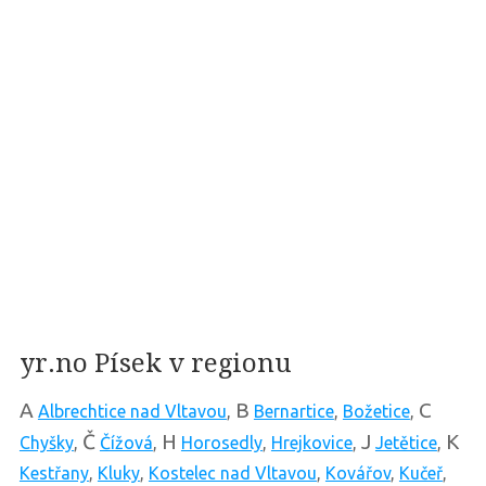
yr.no Písek v regionu
A
B
C
Albrechtice nad Vltavou
,
Bernartice
,
Božetice
,
Č
H
J
K
Chyšky
,
Čížová
,
Horosedly
,
Hrejkovice
,
Jetětice
,
Kestřany
,
Kluky
,
Kostelec nad Vltavou
,
Kovářov
,
Kučeř
,