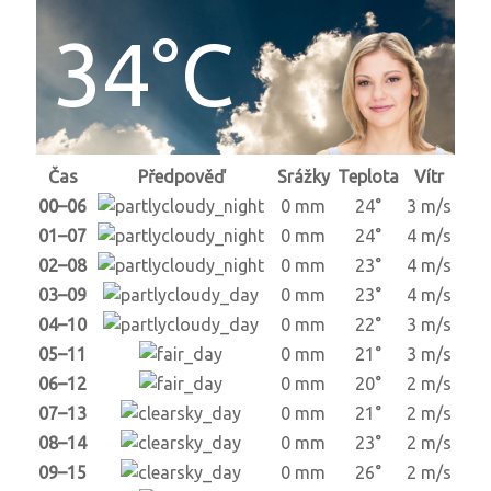
34°C
Čas
Předpověď
Srážky
Teplota
Vítr
00–06
0 mm
24°
3 m/s
01–07
0 mm
24°
4 m/s
02–08
0 mm
23°
4 m/s
03–09
0 mm
23°
4 m/s
04–10
0 mm
22°
3 m/s
05–11
0 mm
21°
3 m/s
06–12
0 mm
20°
2 m/s
07–13
0 mm
21°
2 m/s
08–14
0 mm
23°
2 m/s
09–15
0 mm
26°
2 m/s