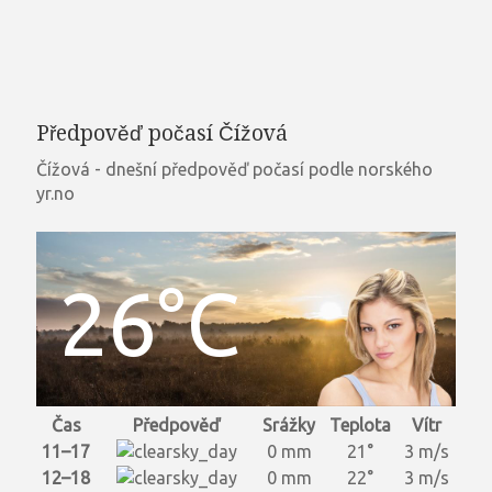
Předpověď počasí Čížová
Čížová - dnešní předpověď počasí podle norského
yr.no
26°C
Čas
Předpověď
Srážky
Teplota
Vítr
11–17
0 mm
21°
3 m/s
12–18
0 mm
22°
3 m/s