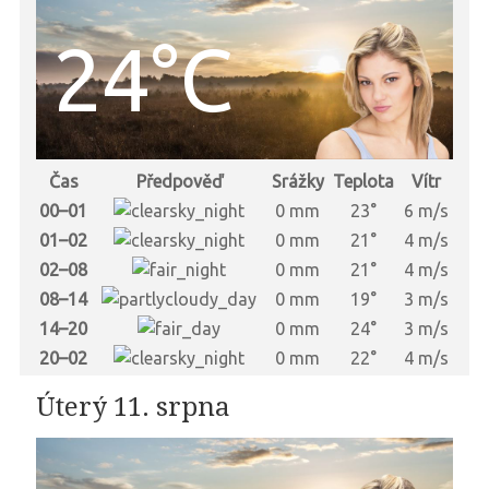
24°C
Čas
Předpověď
Srážky
Teplota
Vítr
00–01
0 mm
23°
6 m/s
01–02
0 mm
21°
4 m/s
02–08
0 mm
21°
4 m/s
08–14
0 mm
19°
3 m/s
14–20
0 mm
24°
3 m/s
20–02
0 mm
22°
4 m/s
Úterý 11. srpna