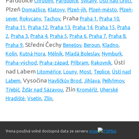
Pardubice
Chrudim
,
Pardubice
,
Svitavy
,
Ústí nad Orlicí
,
Plzeň
Domažlice
,
Klatovy
,
Plzeň-jih
,
Plzeň-město
,
Plzeň-
Praha
sever
,
Rokycany
,
Tachov
,
Praha 1
,
Praha 10
,
Praha 11
,
Praha 12
,
Praha 13
,
Praha 14
,
Praha 15
,
Praha
2
,
Praha 3
,
Praha 4
,
Praha 5
,
Praha 6
,
Praha 7
,
Praha 8
,
Středni Čechy
Praha 9
,
Benešov
,
Beroun
,
Kladno
,
Kolín
,
Kutná Hora
,
Mělník
,
Mladá Boleslav
,
Nymburk
,
Ústí
Praha-východ
,
Praha-západ
,
Příbram
,
Rakovník
,
nad Labem
Litoměřice
,
Louny
,
Most
,
Teplice
,
Ústí nad
Vysočina
Labem
,
Havlíčkův Brod
,
Jihlava
,
Pelhřimov
,
Zlín
Třebíč
,
Žďár nad Sázavou
,
Kroměříž
,
Uherské
Hradiště
,
Vsetín
,
Zlín
,
Yrena používá volně dostupná data ze serveru
yr.no