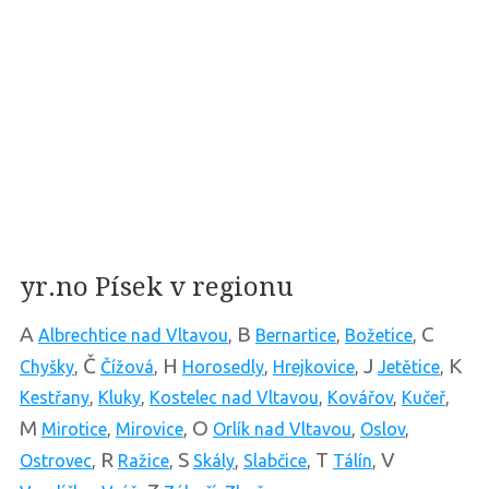
yr.no Písek v regionu
A
B
C
Albrechtice nad Vltavou
,
Bernartice
,
Božetice
,
Č
H
J
K
Chyšky
,
Čížová
,
Horosedly
,
Hrejkovice
,
Jetětice
,
Kestřany
,
Kluky
,
Kostelec nad Vltavou
,
Kovářov
,
Kučeř
,
M
O
Mirotice
,
Mirovice
,
Orlík nad Vltavou
,
Oslov
,
R
S
T
V
Ostrovec
,
Ražice
,
Skály
,
Slabčice
,
Tálín
,