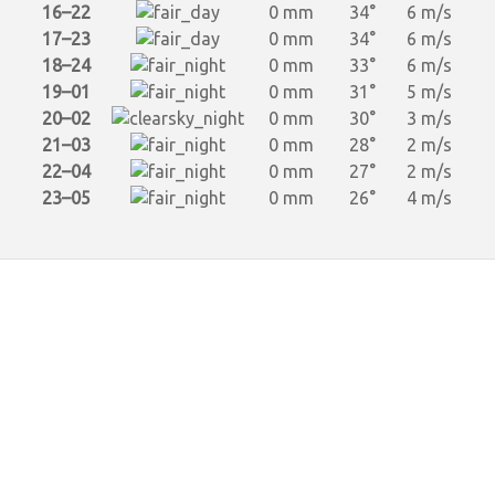
16–22
0 mm
34°
6 m/s
17–23
0 mm
34°
6 m/s
18–24
0 mm
33°
6 m/s
19–01
0 mm
31°
5 m/s
20–02
0 mm
30°
3 m/s
21–03
0 mm
28°
2 m/s
22–04
0 mm
27°
2 m/s
23–05
0 mm
26°
4 m/s