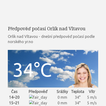
Předpověď počasí Orlík nad Vltavou
Orlík nad Vltavou - dnešní předpověď počasí podle
norského yr.no
34°C
Čas
Předpověď
Srážky
Teplota
Vítr
14–20
0 mm
34°
5 m/s
15–21
0 mm
34°
5 m/s