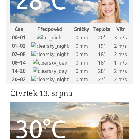
Čas
Předpověď
Srážky
Teplota
Vítr
00–01
0 mm
20°
3 m/s
01–02
0 mm
19°
2 m/s
02–08
0 mm
18°
2 m/s
08–14
0 mm
18°
1 m/s
14–20
0 mm
28°
2 m/s
20–02
0 mm
27°
2 m/s
Čtvrtek 13. srpna
30°C