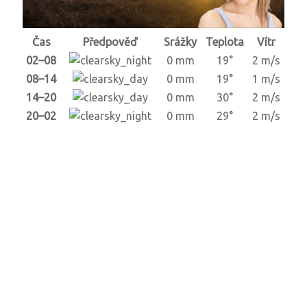
Čas
Předpověď
Srážky
Teplota
Vítr
02–08
0 mm
19°
2 m/s
08–14
0 mm
19°
1 m/s
14–20
0 mm
30°
2 m/s
20–02
0 mm
29°
2 m/s