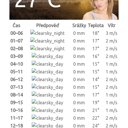
Čas
Předpověď
Srážky
Teplota
Vítr
00–06
0 mm
18°
3 m/s
01–07
0 mm
17°
2 m/s
02–08
0 mm
17°
2 m/s
03–09
0 mm
16°
2 m/s
04–10
0 mm
15°
1 m/s
05–11
0 mm
15°
1 m/s
06–12
0 mm
14°
2 m/s
07–13
0 mm
15°
2 m/s
08–14
0 mm
17°
1 m/s
09–15
0 mm
19°
1 m/s
10–16
0 mm
21°
1 m/s
11–17
0 mm
22°
2 m/s
12–18
0 mm
24°
2 m/s