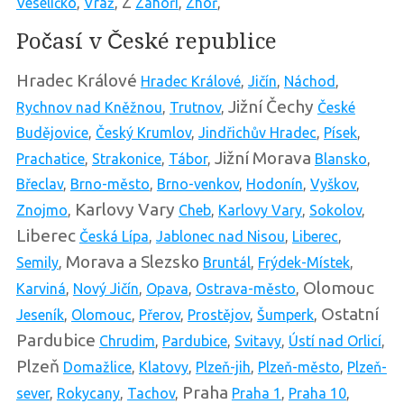
Z
Veselíčko
,
Vráž
,
Záhoří
,
Zhoř
,
Počasí v České republice
Hradec Králové
Hradec Králové
,
Jičín
,
Náchod
,
Jižní Čechy
Rychnov nad Kněžnou
,
Trutnov
,
České
Budějovice
,
Český Krumlov
,
Jindřichův Hradec
,
Písek
,
Jižní Morava
Prachatice
,
Strakonice
,
Tábor
,
Blansko
,
Břeclav
,
Brno-město
,
Brno-venkov
,
Hodonín
,
Vyškov
,
Karlovy Vary
Znojmo
,
Cheb
,
Karlovy Vary
,
Sokolov
,
Liberec
Česká Lípa
,
Jablonec nad Nisou
,
Liberec
,
Morava a Slezsko
Semily
,
Bruntál
,
Frýdek-Místek
,
Olomouc
Karviná
,
Nový Jičín
,
Opava
,
Ostrava-město
,
Ostatní
Jeseník
,
Olomouc
,
Přerov
,
Prostějov
,
Šumperk
,
Pardubice
Chrudim
,
Pardubice
,
Svitavy
,
Ústí nad Orlicí
,
Plzeň
Domažlice
,
Klatovy
,
Plzeň-jih
,
Plzeň-město
,
Plzeň-
Praha
sever
,
Rokycany
,
Tachov
,
Praha 1
,
Praha 10
,