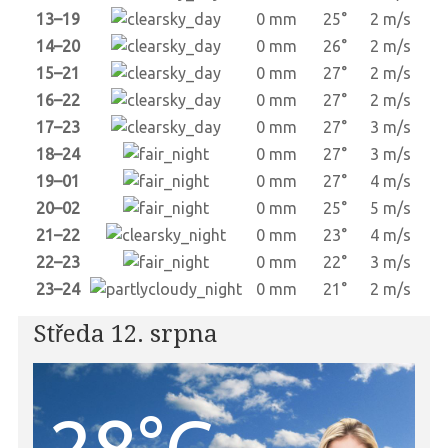
13–19
0 mm
25°
2 m/s
14–20
0 mm
26°
2 m/s
15–21
0 mm
27°
2 m/s
16–22
0 mm
27°
2 m/s
17–23
0 mm
27°
3 m/s
18–24
0 mm
27°
3 m/s
19–01
0 mm
27°
4 m/s
20–02
0 mm
25°
5 m/s
21–22
0 mm
23°
4 m/s
22–23
0 mm
22°
3 m/s
23–24
0 mm
21°
2 m/s
Středa 12. srpna
28°C