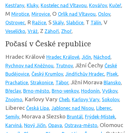
Kestřany
,
Kluky
,
Kostelec nad Vltavou
,
Kovářov
,
Kučeř
,
M
O
Mirotice
,
Mirovice
,
Orlík nad Vltavou
,
Oslov
,
R
S
T
V
Ostrovec
,
Ražice
,
Skály
,
Slabčice
,
Tálín
,
Z
Veselíčko
,
Vráž
,
Záhoří
,
Zhoř
,
Počasí v České republice
Hradec Králové
Hradec Králové
,
Jičín
,
Náchod
,
Jižní Čechy
Rychnov nad Kněžnou
,
Trutnov
,
České
Budějovice
,
Český Krumlov
,
Jindřichův Hradec
,
Písek
,
Jižní Morava
Prachatice
,
Strakonice
,
Tábor
,
Blansko
,
Břeclav
,
Brno-město
,
Brno-venkov
,
Hodonín
,
Vyškov
,
Karlovy Vary
Znojmo
,
Cheb
,
Karlovy Vary
,
Sokolov
,
Liberec
Česká Lípa
,
Jablonec nad Nisou
,
Liberec
,
Morava a Slezsko
Semily
,
Bruntál
,
Frýdek-Místek
,
Olomouc
Karviná
,
Nový Jičín
,
Opava
,
Ostrava-město
,