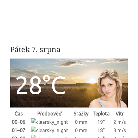
Pátek 7. srpna
28°C
Čas
Předpověď
Srážky
Teplota
Vítr
00–06
0 mm
19°
2 m/s
01–07
0 mm
18°
3 m/s