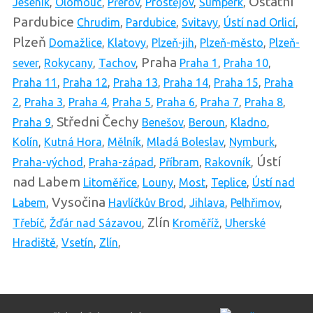
Ostatní
Jeseník
,
Olomouc
,
Přerov
,
Prostějov
,
Šumperk
,
Pardubice
Chrudim
,
Pardubice
,
Svitavy
,
Ústí nad Orlicí
,
Plzeň
Domažlice
,
Klatovy
,
Plzeň-jih
,
Plzeň-město
,
Plzeň-
Praha
sever
,
Rokycany
,
Tachov
,
Praha 1
,
Praha 10
,
Praha 11
,
Praha 12
,
Praha 13
,
Praha 14
,
Praha 15
,
Praha
2
,
Praha 3
,
Praha 4
,
Praha 5
,
Praha 6
,
Praha 7
,
Praha 8
,
Středni Čechy
Praha 9
,
Benešov
,
Beroun
,
Kladno
,
Kolín
,
Kutná Hora
,
Mělník
,
Mladá Boleslav
,
Nymburk
,
Ústí
Praha-východ
,
Praha-západ
,
Příbram
,
Rakovník
,
nad Labem
Litoměřice
,
Louny
,
Most
,
Teplice
,
Ústí nad
Vysočina
Labem
,
Havlíčkův Brod
,
Jihlava
,
Pelhřimov
,
Zlín
Třebíč
,
Žďár nad Sázavou
,
Kroměříž
,
Uherské
Hradiště
,
Vsetín
,
Zlín
,