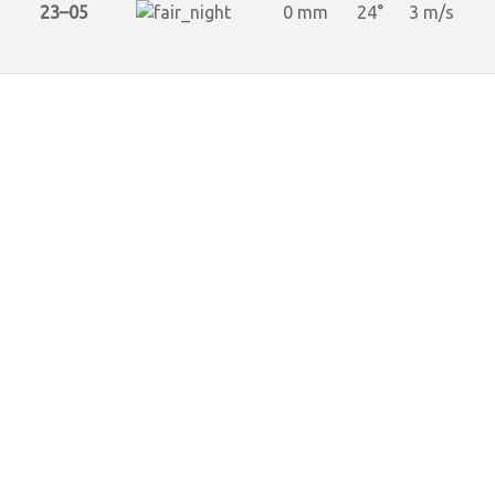
23–05
0 mm
24°
3 m/s