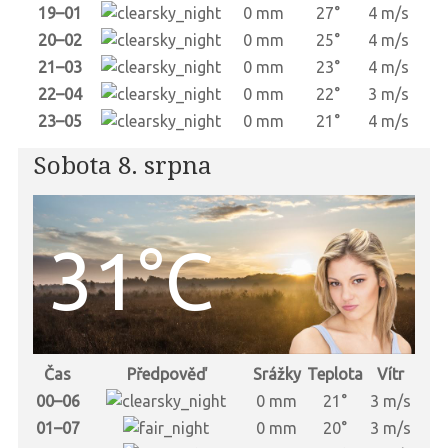
19–01
0 mm
27°
4 m/s
20–02
0 mm
25°
4 m/s
21–03
0 mm
23°
4 m/s
22–04
0 mm
22°
3 m/s
23–05
0 mm
21°
4 m/s
Sobota 8. srpna
31°C
Čas
Předpověď
Srážky
Teplota
Vítr
00–06
0 mm
21°
3 m/s
01–07
0 mm
20°
3 m/s