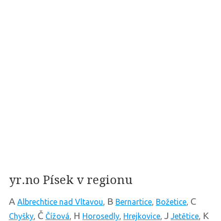
yr.no Písek v regionu
A
B
C
Albrechtice nad Vltavou
,
Bernartice
,
Božetice
,
Č
H
J
K
Chyšky
,
Čížová
,
Horosedly
,
Hrejkovice
,
Jetětice
,