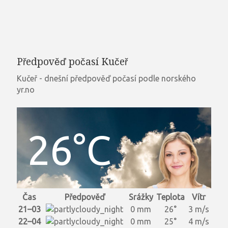
Předpověď počasí Kučeř
Kučeř - dnešní předpověď počasí podle norského
yr.no
26°C
Čas
Předpověď
Srážky
Teplota
Vítr
21–03
0 mm
26°
3 m/s
22–04
0 mm
25°
4 m/s