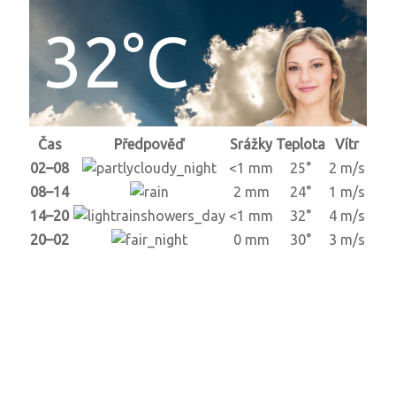
32°C
Čas
Předpověď
Srážky
Teplota
Vítr
02–08
<1 mm
25°
2 m/s
08–14
2 mm
24°
1 m/s
14–20
<1 mm
32°
4 m/s
20–02
0 mm
30°
3 m/s