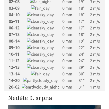
02–08
0 mm
19°
3 m/s
03–09
0 mm
18°
2 m/s
04–10
0 mm
18°
2 m/s
05–11
0 mm
17°
2 m/s
06–12
0 mm
17°
2 m/s
07–13
0 mm
18°
2 m/s
08–14
0 mm
19°
2 m/s
09–10
0 mm
22°
2 m/s
10–11
0 mm
24°
2 m/s
11–12
0 mm
26°
2 m/s
12–13
0 mm
29°
2 m/s
13–14
0 mm
30°
3 m/s
14–20
0 mm
31°
2 m/s
20–02
0 mm
31°
1 m/s
Neděle 9. srpna