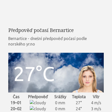
Předpověď počasí Bernartice
Bernartice - dnešní předpověď počasí podle
norského yr.no
27°C
Čas
Předpověď
Srážky
Teplota
Vítr
19–01
0 mm
27°
4 m/s
20–02
0 mm
24°
3 m/s