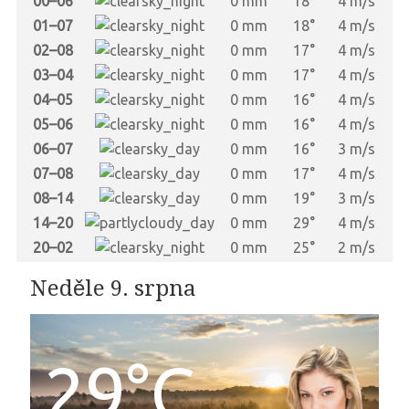
00–06
0 mm
18°
4 m/s
01–07
0 mm
18°
4 m/s
02–08
0 mm
17°
4 m/s
03–04
0 mm
17°
4 m/s
04–05
0 mm
16°
4 m/s
05–06
0 mm
16°
4 m/s
06–07
0 mm
16°
3 m/s
07–08
0 mm
17°
4 m/s
08–14
0 mm
19°
3 m/s
14–20
0 mm
29°
4 m/s
20–02
0 mm
25°
2 m/s
Neděle 9. srpna
29°C