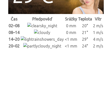
Čas
Předpověď
Srážky
Teplota
Vítr
02–08
0 mm
20°
2 m/s
08–14
0 mm
21°
1 m/s
14–20
<1 mm
29°
4 m/s
20–02
<1 mm
24°
2 m/s