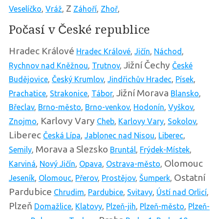
Z
Veselíčko
,
Vráž
,
Záhoří
,
Zhoř
,
Počasí v České republice
Hradec Králové
Hradec Králové
,
Jičín
,
Náchod
,
Jižní Čechy
Rychnov nad Kněžnou
,
Trutnov
,
České
Budějovice
,
Český Krumlov
,
Jindřichův Hradec
,
Písek
,
Jižní Morava
Prachatice
,
Strakonice
,
Tábor
,
Blansko
,
Břeclav
,
Brno-město
,
Brno-venkov
,
Hodonín
,
Vyškov
,
Karlovy Vary
Znojmo
,
Cheb
,
Karlovy Vary
,
Sokolov
,
Liberec
Česká Lípa
,
Jablonec nad Nisou
,
Liberec
,
Morava a Slezsko
Semily
,
Bruntál
,
Frýdek-Místek
,
Olomouc
Karviná
,
Nový Jičín
,
Opava
,
Ostrava-město
,
Ostatní
Jeseník
,
Olomouc
,
Přerov
,
Prostějov
,
Šumperk
,
Pardubice
Chrudim
,
Pardubice
,
Svitavy
,
Ústí nad Orlicí
,
Plzeň
Domažlice
,
Klatovy
,
Plzeň-jih
,
Plzeň-město
,
Plzeň-