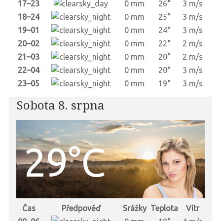
17–23
0 mm
26°
3 m/s
18–24
0 mm
25°
3 m/s
19–01
0 mm
24°
3 m/s
20–02
0 mm
22°
2 m/s
21–03
0 mm
20°
2 m/s
22–04
0 mm
20°
3 m/s
23–05
0 mm
19°
3 m/s
Sobota 8. srpna
29°C
Čas
Předpověď
Srážky
Teplota
Vítr