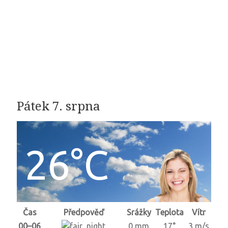
Pátek 7. srpna
26°C
Čas
Předpověď
Srážky
Teplota
Vítr
00–06
0 mm
17°
3 m/s