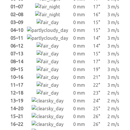
01–07
0 mm
17°
3 m/s
02–08
0 mm
16°
3 m/s
03–09
0 mm
15°
3 m/s
04–10
0 mm
15°
3 m/s
05–11
0 mm
14°
3 m/s
06–12
0 mm
14°
3 m/s
07–13
0 mm
15°
3 m/s
08–14
0 mm
17°
3 m/s
09–15
0 mm
19°
3 m/s
10–16
0 mm
21°
3 m/s
11–17
0 mm
22°
3 m/s
12–18
0 mm
23°
2 m/s
13–19
0 mm
24°
2 m/s
14–20
0 mm
25°
2 m/s
15–21
0 mm
26°
2 m/s
16–22
0 mm
26°
2 m/s