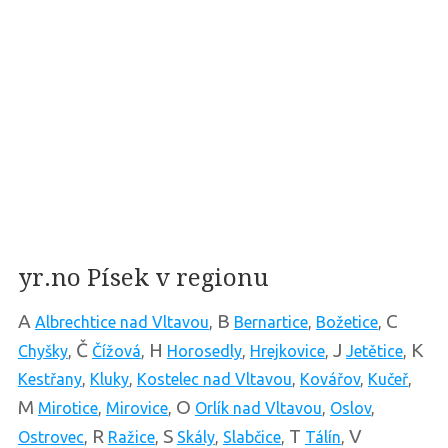
yr.no Písek v regionu
A
B
C
Albrechtice nad Vltavou
,
Bernartice
,
Božetice
,
Č
H
J
K
Chyšky
,
Čížová
,
Horosedly
,
Hrejkovice
,
Jetětice
,
Kestřany
,
Kluky
,
Kostelec nad Vltavou
,
Kovářov
,
Kučeř
,
M
O
Mirotice
,
Mirovice
,
Orlík nad Vltavou
,
Oslov
,
R
S
T
V
Ostrovec
,
Ražice
,
Skály
,
Slabčice
,
Tálín
,