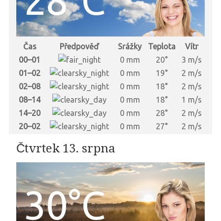
Čas
Předpověď
Srážky
Teplota
Vítr
00–01
0 mm
20°
3 m/s
01–02
0 mm
19°
2 m/s
02–08
0 mm
18°
2 m/s
08–14
0 mm
18°
1 m/s
14–20
0 mm
28°
2 m/s
20–02
0 mm
27°
2 m/s
Čtvrtek 13. srpna
30°C