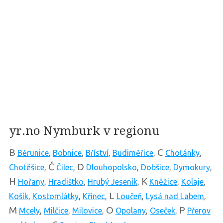
yr.no Nymburk v regionu
B
C
Běrunice
,
Bobnice
,
Bříství
,
Budiměřice
,
Choťánky
,
Č
D
Chotěšice
,
Čilec
,
Dlouhopolsko
,
Dobšice
,
Dymokury
,
H
K
Hořany
,
Hradištko
,
Hrubý Jeseník
,
Kněžice
,
Kolaje
,
L
Košík
,
Kostomlátky
,
Křinec
,
Loučeň
,
Lysá nad Labem
,
M
O
P
Mcely
,
Milčice
,
Milovice
,
Opolany
,
Oseček
,
Přerov