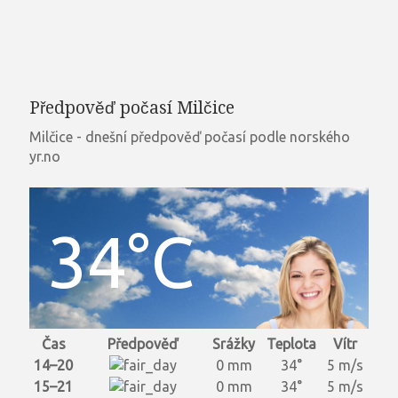
Předpověď počasí Milčice
Milčice - dnešní předpověď počasí podle norského
yr.no
34°C
Čas
Předpověď
Srážky
Teplota
Vítr
14–20
0 mm
34°
5 m/s
15–21
0 mm
34°
5 m/s