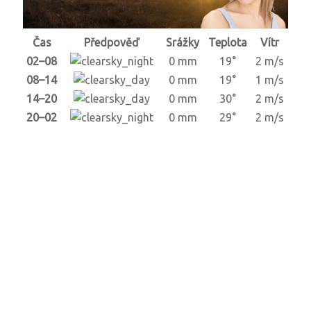
Čas
Předpověď
Srážky
Teplota
Vítr
02–08
0 mm
19°
2 m/s
08–14
0 mm
19°
1 m/s
14–20
0 mm
30°
2 m/s
20–02
0 mm
29°
2 m/s