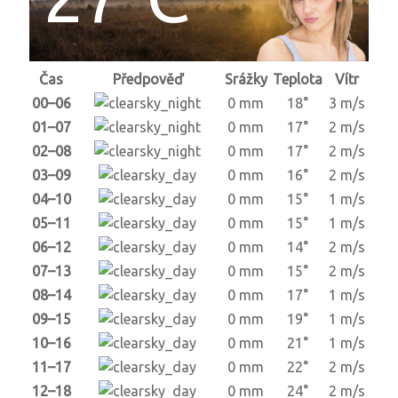
Čas
Předpověď
Srážky
Teplota
Vítr
00–06
0 mm
18°
3 m/s
01–07
0 mm
17°
2 m/s
02–08
0 mm
17°
2 m/s
03–09
0 mm
16°
2 m/s
04–10
0 mm
15°
1 m/s
05–11
0 mm
15°
1 m/s
06–12
0 mm
14°
2 m/s
07–13
0 mm
15°
2 m/s
08–14
0 mm
17°
1 m/s
09–15
0 mm
19°
1 m/s
10–16
0 mm
21°
1 m/s
11–17
0 mm
22°
2 m/s
12–18
0 mm
24°
2 m/s