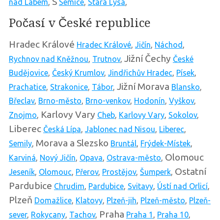
S
nad Labem
,
Semice
,
Stará Lysá
,
Počasí v České republice
Hradec Králové
Hradec Králové
,
Jičín
,
Náchod
,
Jižní Čechy
Rychnov nad Kněžnou
,
Trutnov
,
České
Budějovice
,
Český Krumlov
,
Jindřichův Hradec
,
Písek
,
Jižní Morava
Prachatice
,
Strakonice
,
Tábor
,
Blansko
,
Břeclav
,
Brno-město
,
Brno-venkov
,
Hodonín
,
Vyškov
,
Karlovy Vary
Znojmo
,
Cheb
,
Karlovy Vary
,
Sokolov
,
Liberec
Česká Lípa
,
Jablonec nad Nisou
,
Liberec
,
Morava a Slezsko
Semily
,
Bruntál
,
Frýdek-Místek
,
Olomouc
Karviná
,
Nový Jičín
,
Opava
,
Ostrava-město
,
Ostatní
Jeseník
,
Olomouc
,
Přerov
,
Prostějov
,
Šumperk
,
Pardubice
Chrudim
,
Pardubice
,
Svitavy
,
Ústí nad Orlicí
,
Plzeň
Domažlice
,
Klatovy
,
Plzeň-jih
,
Plzeň-město
,
Plzeň-
Praha
sever
,
Rokycany
,
Tachov
,
Praha 1
,
Praha 10
,