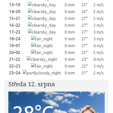
13–19
0 mm
25°
2 m/s
14–20
0 mm
26°
2 m/s
15–21
0 mm
27°
2 m/s
16–22
0 mm
27°
2 m/s
17–23
0 mm
27°
3 m/s
18–24
0 mm
27°
3 m/s
19–01
0 mm
27°
4 m/s
20–02
0 mm
25°
5 m/s
21–22
0 mm
23°
4 m/s
22–23
0 mm
22°
3 m/s
23–24
0 mm
21°
2 m/s
Středa 12. srpna
28°C