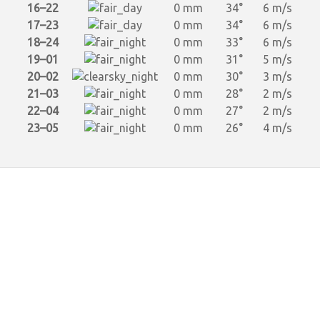
16–22
0 mm
34°
6 m/s
17–23
0 mm
34°
6 m/s
18–24
0 mm
33°
6 m/s
19–01
0 mm
31°
5 m/s
20–02
0 mm
30°
3 m/s
21–03
0 mm
28°
2 m/s
22–04
0 mm
27°
2 m/s
23–05
0 mm
26°
4 m/s