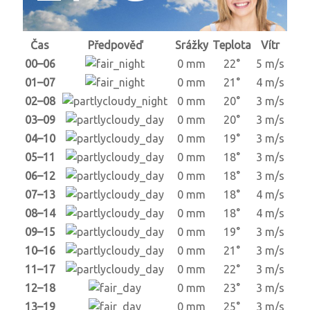
Čas
Předpověď
Srážky
Teplota
Vítr
00–06
0 mm
22°
5 m/s
01–07
0 mm
21°
4 m/s
02–08
0 mm
20°
3 m/s
03–09
0 mm
20°
3 m/s
04–10
0 mm
19°
3 m/s
05–11
0 mm
18°
3 m/s
06–12
0 mm
18°
3 m/s
07–13
0 mm
18°
4 m/s
08–14
0 mm
18°
4 m/s
09–15
0 mm
19°
3 m/s
10–16
0 mm
21°
3 m/s
11–17
0 mm
22°
3 m/s
12–18
0 mm
23°
3 m/s
13–19
0 mm
25°
3 m/s