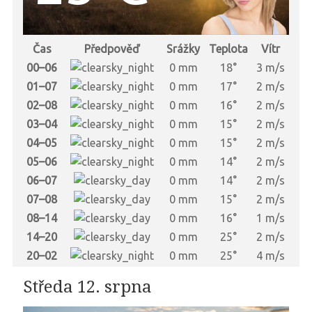
Čas
Předpověď
Srážky
Teplota
Vítr
00–06
0 mm
18°
3 m/s
01–07
0 mm
17°
2 m/s
02–08
0 mm
16°
2 m/s
03–04
0 mm
15°
2 m/s
04–05
0 mm
15°
2 m/s
05–06
0 mm
14°
2 m/s
06–07
0 mm
14°
2 m/s
07–08
0 mm
15°
2 m/s
08–14
0 mm
16°
1 m/s
14–20
0 mm
25°
2 m/s
20–02
0 mm
25°
4 m/s
Středa 12. srpna