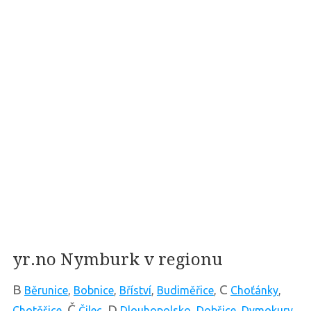
yr.no Nymburk v regionu
B
C
Běrunice
,
Bobnice
,
Bříství
,
Budiměřice
,
Choťánky
,
Č
D
Chotěšice
,
Čilec
,
Dlouhopolsko
,
Dobšice
,
Dymokury
,