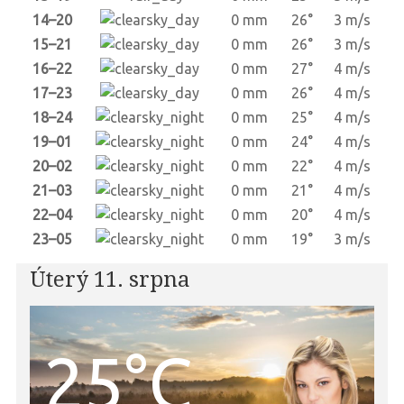
14–20
0 mm
26°
3 m/s
15–21
0 mm
26°
3 m/s
16–22
0 mm
27°
4 m/s
17–23
0 mm
26°
4 m/s
18–24
0 mm
25°
4 m/s
19–01
0 mm
24°
4 m/s
20–02
0 mm
22°
4 m/s
21–03
0 mm
21°
4 m/s
22–04
0 mm
20°
4 m/s
23–05
0 mm
19°
3 m/s
Úterý 11. srpna
25°C