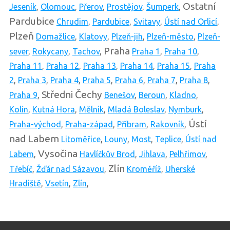
Ostatní
Jeseník
,
Olomouc
,
Přerov
,
Prostějov
,
Šumperk
,
Pardubice
Chrudim
,
Pardubice
,
Svitavy
,
Ústí nad Orlicí
,
Plzeň
Domažlice
,
Klatovy
,
Plzeň-jih
,
Plzeň-město
,
Plzeň-
Praha
sever
,
Rokycany
,
Tachov
,
Praha 1
,
Praha 10
,
Praha 11
,
Praha 12
,
Praha 13
,
Praha 14
,
Praha 15
,
Praha
2
,
Praha 3
,
Praha 4
,
Praha 5
,
Praha 6
,
Praha 7
,
Praha 8
,
Středni Čechy
Praha 9
,
Benešov
,
Beroun
,
Kladno
,
Kolín
,
Kutná Hora
,
Mělník
,
Mladá Boleslav
,
Nymburk
,
Ústí
Praha-východ
,
Praha-západ
,
Příbram
,
Rakovník
,
nad Labem
Litoměřice
,
Louny
,
Most
,
Teplice
,
Ústí nad
Vysočina
Labem
,
Havlíčkův Brod
,
Jihlava
,
Pelhřimov
,
Zlín
Třebíč
,
Žďár nad Sázavou
,
Kroměříž
,
Uherské
Hradiště
,
Vsetín
,
Zlín
,