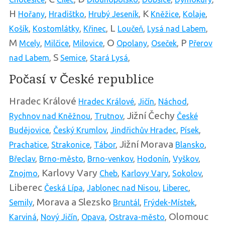
H
K
Hořany
,
Hradištko
,
Hrubý Jeseník
,
Kněžice
,
Kolaje
,
L
Košík
,
Kostomlátky
,
Křinec
,
Loučeň
,
Lysá nad Labem
,
M
O
P
Mcely
,
Milčice
,
Milovice
,
Opolany
,
Oseček
,
Přerov
S
nad Labem
,
Semice
,
Stará Lysá
,
Počasí v České republice
Hradec Králové
Hradec Králové
,
Jičín
,
Náchod
,
Jižní Čechy
Rychnov nad Kněžnou
,
Trutnov
,
České
Budějovice
,
Český Krumlov
,
Jindřichův Hradec
,
Písek
,
Jižní Morava
Prachatice
,
Strakonice
,
Tábor
,
Blansko
,
Břeclav
,
Brno-město
,
Brno-venkov
,
Hodonín
,
Vyškov
,
Karlovy Vary
Znojmo
,
Cheb
,
Karlovy Vary
,
Sokolov
,
Liberec
Česká Lípa
,
Jablonec nad Nisou
,
Liberec
,
Morava a Slezsko
Semily
,
Bruntál
,
Frýdek-Místek
,
Olomouc
Karviná
,
Nový Jičín
,
Opava
,
Ostrava-město
,