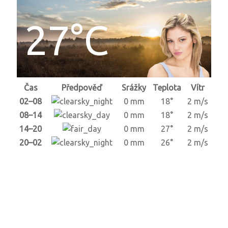
27°C
Čas
Předpověď
Srážky
Teplota
Vítr
02–08
0 mm
18°
2 m/s
08–14
0 mm
18°
2 m/s
14–20
0 mm
27°
2 m/s
20–02
0 mm
26°
2 m/s