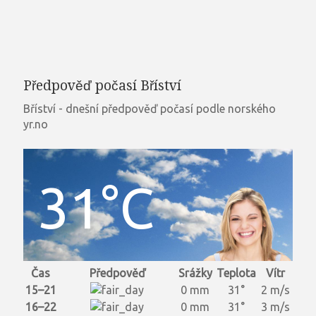
Předpověď počasí Bříství
Bříství - dnešní předpověď počasí podle norského
yr.no
31°C
Čas
Předpověď
Srážky
Teplota
Vítr
15–21
0 mm
31°
2 m/s
16–22
0 mm
31°
3 m/s