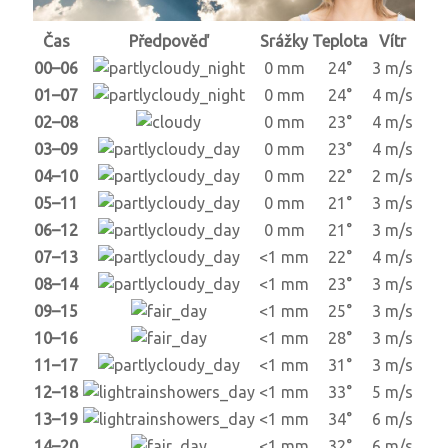
Čas
Předpověď
Srážky
Teplota
Vítr
00–06
0 mm
24°
3 m/s
01–07
0 mm
24°
4 m/s
02–08
0 mm
23°
4 m/s
03–09
0 mm
23°
4 m/s
04–10
0 mm
22°
2 m/s
05–11
0 mm
21°
3 m/s
06–12
0 mm
21°
3 m/s
07–13
<1 mm
22°
4 m/s
08–14
<1 mm
23°
3 m/s
09–15
<1 mm
25°
3 m/s
10–16
<1 mm
28°
3 m/s
11–17
<1 mm
31°
3 m/s
12–18
<1 mm
33°
5 m/s
13–19
<1 mm
34°
6 m/s
14–20
<1 mm
32°
6 m/s