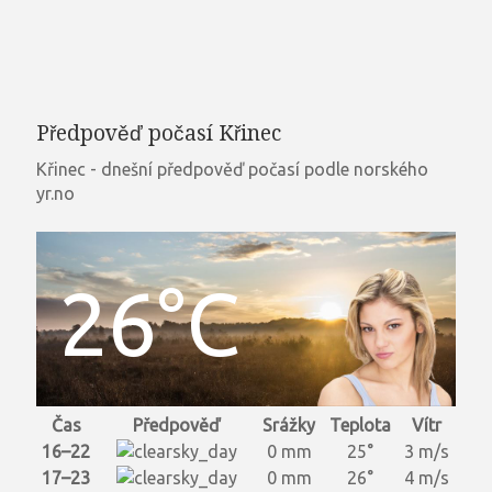
Předpověď počasí Křinec
Křinec - dnešní předpověď počasí podle norského
yr.no
26°C
Čas
Předpověď
Srážky
Teplota
Vítr
16–22
0 mm
25°
3 m/s
17–23
0 mm
26°
4 m/s