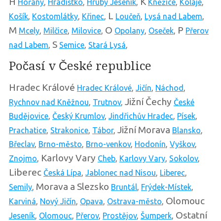
H
K
Hořany
,
Hradištko
,
Hrubý Jeseník
,
Kněžice
,
Kolaje
,
L
Košík
,
Kostomlátky
,
Křinec
,
Loučeň
,
Lysá nad Labem
,
M
O
P
Mcely
,
Milčice
,
Milovice
,
Opolany
,
Oseček
,
Přerov
S
nad Labem
,
Semice
,
Stará Lysá
,
Počasí v České republice
Hradec Králové
Hradec Králové
,
Jičín
,
Náchod
,
Jižní Čechy
Rychnov nad Kněžnou
,
Trutnov
,
České
Budějovice
,
Český Krumlov
,
Jindřichův Hradec
,
Písek
,
Jižní Morava
Prachatice
,
Strakonice
,
Tábor
,
Blansko
,
Břeclav
,
Brno-město
,
Brno-venkov
,
Hodonín
,
Vyškov
,
Karlovy Vary
Znojmo
,
Cheb
,
Karlovy Vary
,
Sokolov
,
Liberec
Česká Lípa
,
Jablonec nad Nisou
,
Liberec
,
Morava a Slezsko
Semily
,
Bruntál
,
Frýdek-Místek
,
Olomouc
Karviná
,
Nový Jičín
,
Opava
,
Ostrava-město
,
Ostatní
Jeseník
,
Olomouc
,
Přerov
,
Prostějov
,
Šumperk
,