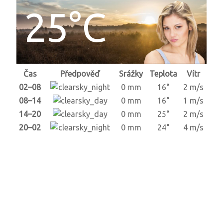
25°C
Čas
Předpověď
Srážky
Teplota
Vítr
02–08
0 mm
16°
2 m/s
08–14
0 mm
16°
1 m/s
14–20
0 mm
25°
2 m/s
20–02
0 mm
24°
4 m/s