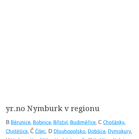
yr.no Nymburk v regionu
B
C
Běrunice
,
Bobnice
,
Bříství
,
Budiměřice
,
Choťánky
,
Č
D
Chotěšice
,
Čilec
,
Dlouhopolsko
,
Dobšice
,
Dymokury
,