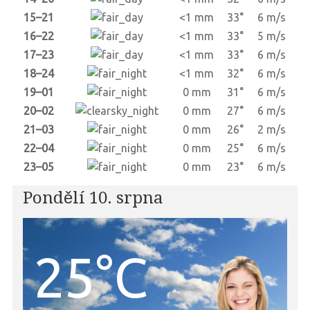
15–21
<1 mm
33°
6 m/s
16–22
<1 mm
33°
5 m/s
17–23
<1 mm
33°
6 m/s
18–24
<1 mm
32°
6 m/s
19–01
0 mm
31°
6 m/s
20–02
0 mm
27°
6 m/s
21–03
0 mm
26°
2 m/s
22–04
0 mm
25°
6 m/s
23–05
0 mm
23°
6 m/s
Pondělí 10. srpna
25°C