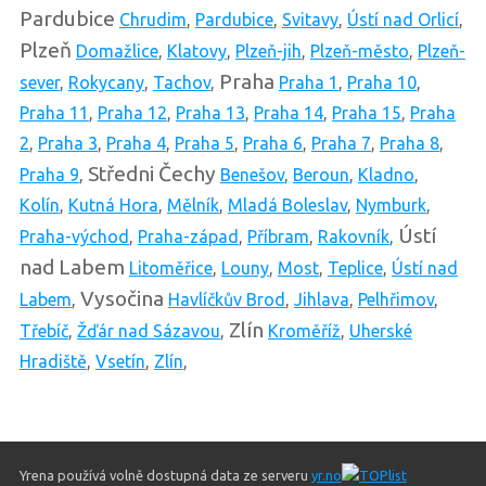
Pardubice
Chrudim
,
Pardubice
,
Svitavy
,
Ústí nad Orlicí
,
Plzeň
Domažlice
,
Klatovy
,
Plzeň-jih
,
Plzeň-město
,
Plzeň-
Praha
sever
,
Rokycany
,
Tachov
,
Praha 1
,
Praha 10
,
Praha 11
,
Praha 12
,
Praha 13
,
Praha 14
,
Praha 15
,
Praha
2
,
Praha 3
,
Praha 4
,
Praha 5
,
Praha 6
,
Praha 7
,
Praha 8
,
Středni Čechy
Praha 9
,
Benešov
,
Beroun
,
Kladno
,
Kolín
,
Kutná Hora
,
Mělník
,
Mladá Boleslav
,
Nymburk
,
Ústí
Praha-východ
,
Praha-západ
,
Příbram
,
Rakovník
,
nad Labem
Litoměřice
,
Louny
,
Most
,
Teplice
,
Ústí nad
Vysočina
Labem
,
Havlíčkův Brod
,
Jihlava
,
Pelhřimov
,
Zlín
Třebíč
,
Žďár nad Sázavou
,
Kroměříž
,
Uherské
Hradiště
,
Vsetín
,
Zlín
,
Yrena používá volně dostupná data ze serveru
yr.no