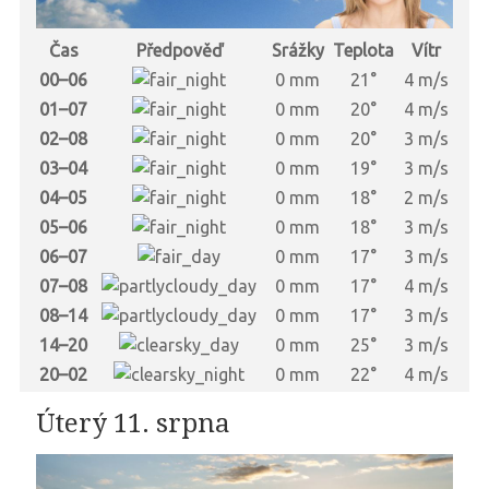
Čas
Předpověď
Srážky
Teplota
Vítr
00–06
0 mm
21°
4 m/s
01–07
0 mm
20°
4 m/s
02–08
0 mm
20°
3 m/s
03–04
0 mm
19°
3 m/s
04–05
0 mm
18°
2 m/s
05–06
0 mm
18°
3 m/s
06–07
0 mm
17°
3 m/s
07–08
0 mm
17°
4 m/s
08–14
0 mm
17°
3 m/s
14–20
0 mm
25°
3 m/s
20–02
0 mm
22°
4 m/s
Úterý 11. srpna