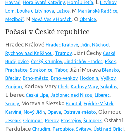
L
Havraň
,
Hora Svaté Kateřiny
,
Horní Jiřetín
,
Litvínov
,
M
Lom
,
Louka u Litvínova
,
Lužice
,
Mariánské Radčice
,
N
O
Meziboří
,
Nová Ves v Horách
,
Obrnice
,
Počasí v České republice
Hradec Králové
Hradec Králové
,
Jičín
,
Náchod
,
Jižní Čechy
Rychnov nad Kněžnou
,
Trutnov
,
České
Budějovice
,
Český Krumlov
,
Jindřichův Hradec
,
Písek
,
Jižní Morava
Prachatice
,
Strakonice
,
Tábor
,
Blansko
,
Břeclav
,
Brno-město
,
Brno-venkov
,
Hodonín
,
Vyškov
,
Karlovy Vary
Znojmo
,
Cheb
,
Karlovy Vary
,
Sokolov
,
Liberec
Česká Lípa
,
Jablonec nad Nisou
,
Liberec
,
Morava a Slezsko
Semily
,
Bruntál
,
Frýdek-Místek
,
Olomouc
Karviná
,
Nový Jičín
,
Opava
,
Ostrava-město
,
Ostatní
Jeseník
,
Olomouc
,
Přerov
,
Prostějov
,
Šumperk
,
Pardubice
Chrudim
,
Pardubice
,
Svitavy
,
Ústí nad Orlicí
,