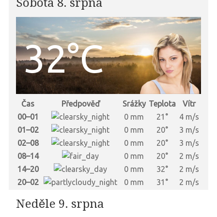
Sobota 8. srpna
32°C
Čas
Předpověď
Srážky
Teplota
Vítr
00–01
0 mm
21°
4 m/s
01–02
0 mm
20°
3 m/s
02–08
0 mm
20°
3 m/s
08–14
0 mm
20°
2 m/s
14–20
0 mm
32°
2 m/s
20–02
0 mm
31°
2 m/s
Neděle 9. srpna