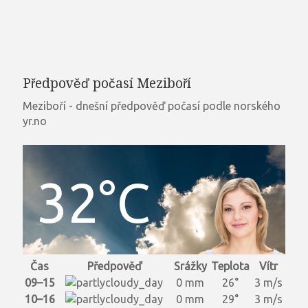
Předpověď počasí Meziboří
Meziboří - dnešní předpověď počasí podle norského
yr.no
32°C
Čas
Předpověď
Srážky
Teplota
Vítr
09–15
0 mm
26°
3 m/s
10–16
0 mm
29°
3 m/s