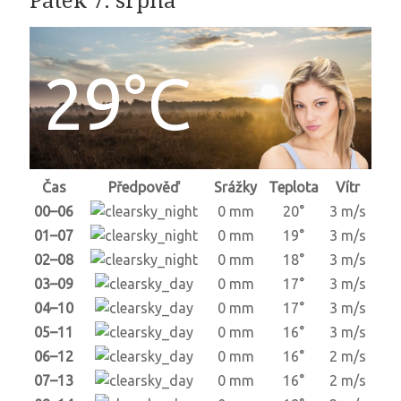
Pátek 7. srpna
29°C
Čas
Předpověď
Srážky
Teplota
Vítr
00–06
0 mm
20°
3 m/s
01–07
0 mm
19°
3 m/s
02–08
0 mm
18°
3 m/s
03–09
0 mm
17°
3 m/s
04–10
0 mm
17°
3 m/s
05–11
0 mm
16°
3 m/s
06–12
0 mm
16°
2 m/s
07–13
0 mm
16°
2 m/s