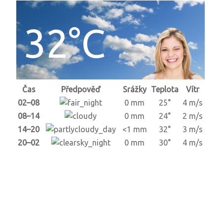
32°C
Čas
Předpověď
Srážky
Teplota
Vítr
02–08
0 mm
25°
4 m/s
08–14
0 mm
24°
2 m/s
14–20
<1 mm
32°
3 m/s
20–02
0 mm
30°
4 m/s