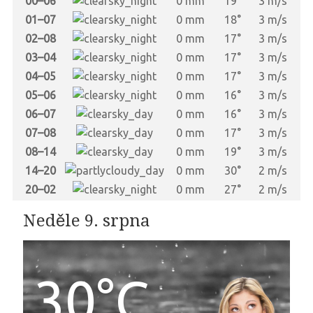
00–06
0 mm
19°
3 m/s
01–07
0 mm
18°
3 m/s
02–08
0 mm
17°
3 m/s
03–04
0 mm
17°
3 m/s
04–05
0 mm
17°
3 m/s
05–06
0 mm
16°
3 m/s
06–07
0 mm
16°
3 m/s
07–08
0 mm
17°
3 m/s
08–14
0 mm
19°
3 m/s
14–20
0 mm
30°
2 m/s
20–02
0 mm
27°
2 m/s
Neděle 9. srpna
30°C