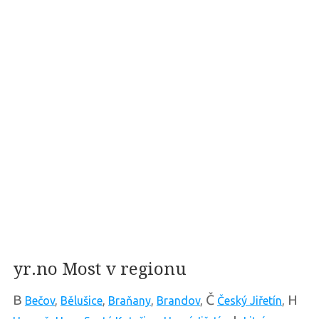
yr.no Most v regionu
B
Č
H
Bečov
,
Bělušice
,
Braňany
,
Brandov
,
Český Jiřetín
,