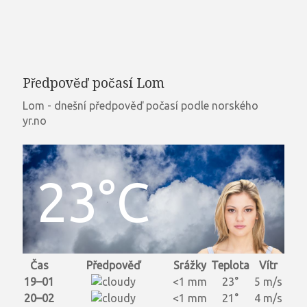
Předpověď počasí Lom
Lom - dnešní předpověď počasí podle norského
yr.no
23°C
Čas
Předpověď
Srážky
Teplota
Vítr
19–01
<1 mm
23°
5 m/s
20–02
<1 mm
21°
4 m/s