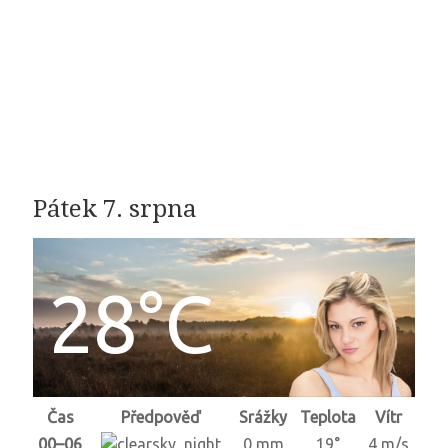
Pátek 7. srpna
28°C
Čas
Předpověď
Srážky
Teplota
Vítr
00–06
0 mm
19°
4 m/s