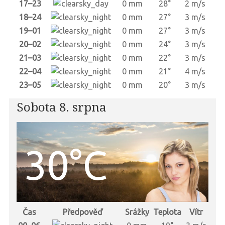
17–23
0 mm
28°
2 m/s
18–24
0 mm
27°
3 m/s
19–01
0 mm
27°
3 m/s
20–02
0 mm
24°
3 m/s
21–03
0 mm
22°
3 m/s
22–04
0 mm
21°
4 m/s
23–05
0 mm
20°
3 m/s
Sobota 8. srpna
30°C
Čas
Předpověď
Srážky
Teplota
Vítr