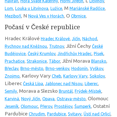
L
Havraň
,
Hora Svaté Kateřiny
,
Horní Jiřetín
,
Litvínov
,
M
Lom
,
Louka u Litvínova
,
Lužice
,
Mariánské Radčice
,
N
O
Meziboří
,
Nová Ves v Horách
,
Obrnice
,
Počasí v České republice
Hradec Králové
Hradec Králové
,
Jičín
,
Náchod
,
Jižní Čechy
Rychnov nad Kněžnou
,
Trutnov
,
České
Budějovice
,
Český Krumlov
,
Jindřichův Hradec
,
Písek
,
Jižní Morava
Prachatice
,
Strakonice
,
Tábor
,
Blansko
,
Břeclav
,
Brno-město
,
Brno-venkov
,
Hodonín
,
Vyškov
,
Karlovy Vary
Znojmo
,
Cheb
,
Karlovy Vary
,
Sokolov
,
Liberec
Česká Lípa
,
Jablonec nad Nisou
,
Liberec
,
Morava a Slezsko
Semily
,
Bruntál
,
Frýdek-Místek
,
Olomouc
Karviná
,
Nový Jičín
,
Opava
,
Ostrava-město
,
Ostatní
Jeseník
,
Olomouc
,
Přerov
,
Prostějov
,
Šumperk
,
Pardubice
Chrudim
,
Pardubice
,
Svitavy
,
Ústí nad Orlicí
,