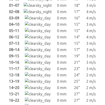
01–07
0 mm
18°
3 m/s
02–08
0 mm
17°
4 m/s
03–09
0 mm
16°
4 m/s
04–10
0 mm
15°
3 m/s
05–11
0 mm
15°
4 m/s
06–12
0 mm
14°
4 m/s
07–13
0 mm
15°
3 m/s
08–14
0 mm
17°
3 m/s
09–15
0 mm
19°
3 m/s
10–16
0 mm
21°
3 m/s
11–17
0 mm
23°
3 m/s
12–18
0 mm
24°
2 m/s
13–19
0 mm
25°
2 m/s
14–20
0 mm
26°
2 m/s
15–21
0 mm
27°
2 m/s
16–22
0 mm
27°
2 m/s