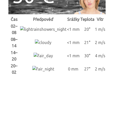
Čas
Předpověď
Srážky
Teplota
Vítr
02–
<1 mm
20°
1 m/s
08
08–
<1 mm
21°
2 m/s
14
14–
<1 mm
30°
4 m/s
20
20–
0 mm
27°
2 m/s
02