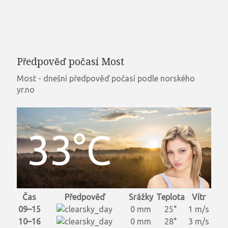
Předpověď počasí Most
Most - dnešní předpověď počasí podle norského
yr.no
33°C
Čas
Předpověď
Srážky
Teplota
Vítr
09–15
0 mm
25°
1 m/s
10–16
0 mm
28°
3 m/s