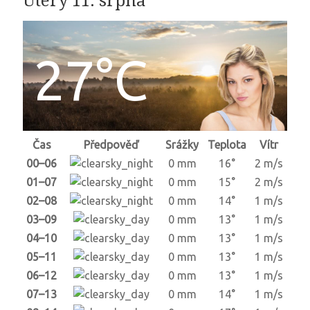
Úterý 11. srpna
27°C
Čas
Předpověď
Srážky
Teplota
Vítr
00–06
0 mm
16°
2 m/s
01–07
0 mm
15°
2 m/s
02–08
0 mm
14°
1 m/s
03–09
0 mm
13°
1 m/s
04–10
0 mm
13°
1 m/s
05–11
0 mm
13°
1 m/s
06–12
0 mm
13°
1 m/s
07–13
0 mm
14°
1 m/s