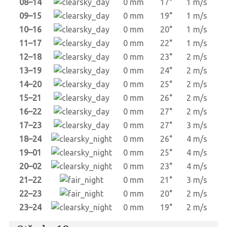
08–14
0 mm
17°
1 m/s
09–15
0 mm
19°
1 m/s
10–16
0 mm
20°
1 m/s
11–17
0 mm
22°
1 m/s
12–18
0 mm
23°
2 m/s
13–19
0 mm
24°
2 m/s
14–20
0 mm
25°
2 m/s
15–21
0 mm
26°
2 m/s
16–22
0 mm
27°
2 m/s
17–23
0 mm
27°
3 m/s
18–24
0 mm
26°
4 m/s
19–01
0 mm
25°
4 m/s
20–02
0 mm
23°
4 m/s
21–22
0 mm
21°
3 m/s
22–23
0 mm
20°
2 m/s
23–24
0 mm
19°
2 m/s