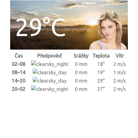
29°C
Čas
Předpověď
Srážky
Teplota
Vítr
02–08
0 mm
18°
2 m/s
08–14
0 mm
19°
1 m/s
14–20
0 mm
29°
2 m/s
20–02
0 mm
27°
2 m/s