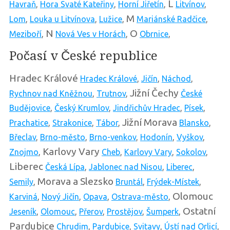
L
Havraň
,
Hora Svaté Kateřiny
,
Horní Jiřetín
,
Litvínov
,
M
Lom
,
Louka u Litvínova
,
Lužice
,
Mariánské Radčice
,
N
O
Meziboří
,
Nová Ves v Horách
,
Obrnice
,
Počasí v České republice
Hradec Králové
Hradec Králové
,
Jičín
,
Náchod
,
Jižní Čechy
Rychnov nad Kněžnou
,
Trutnov
,
České
Budějovice
,
Český Krumlov
,
Jindřichův Hradec
,
Písek
,
Jižní Morava
Prachatice
,
Strakonice
,
Tábor
,
Blansko
,
Břeclav
,
Brno-město
,
Brno-venkov
,
Hodonín
,
Vyškov
,
Karlovy Vary
Znojmo
,
Cheb
,
Karlovy Vary
,
Sokolov
,
Liberec
Česká Lípa
,
Jablonec nad Nisou
,
Liberec
,
Morava a Slezsko
Semily
,
Bruntál
,
Frýdek-Místek
,
Olomouc
Karviná
,
Nový Jičín
,
Opava
,
Ostrava-město
,
Ostatní
Jeseník
,
Olomouc
,
Přerov
,
Prostějov
,
Šumperk
,
Pardubice
Chrudim
,
Pardubice
,
Svitavy
,
Ústí nad Orlicí
,