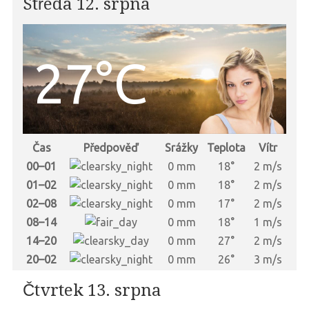
Středa 12. srpna
27°C
Čas
Předpověď
Srážky
Teplota
Vítr
00–01
0 mm
18°
2 m/s
01–02
0 mm
18°
2 m/s
02–08
0 mm
17°
2 m/s
08–14
0 mm
18°
1 m/s
14–20
0 mm
27°
2 m/s
20–02
0 mm
26°
3 m/s
Čtvrtek 13. srpna