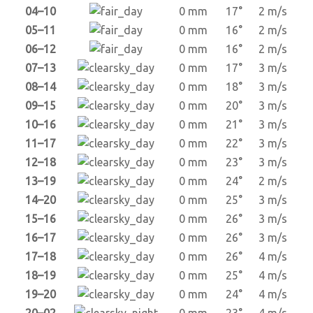
04–10
0 mm
17°
2 m/s
05–11
0 mm
16°
2 m/s
06–12
0 mm
16°
2 m/s
07–13
0 mm
17°
3 m/s
08–14
0 mm
18°
3 m/s
09–15
0 mm
20°
3 m/s
10–16
0 mm
21°
3 m/s
11–17
0 mm
22°
3 m/s
12–18
0 mm
23°
3 m/s
13–19
0 mm
24°
2 m/s
14–20
0 mm
25°
3 m/s
15–16
0 mm
26°
3 m/s
16–17
0 mm
26°
3 m/s
17–18
0 mm
26°
4 m/s
18–19
0 mm
25°
4 m/s
19–20
0 mm
24°
4 m/s