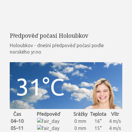
Předpověď počasí Holoubkov
Holoubkov - dnešní předpověď počasí podle
norského yr.no
31°C
Čas
Předpověď
Srážky
Teplota
Vítr
04–10
0 mm
16°
4 m/s
05–11
0 mm
15°
4 m/s