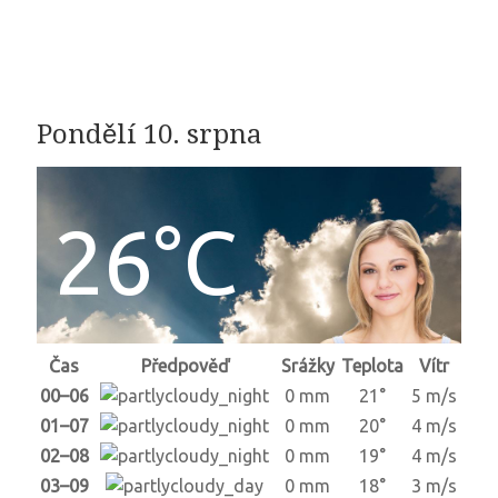
Pondělí 10. srpna
26°C
Čas
Předpověď
Srážky
Teplota
Vítr
00–06
0 mm
21°
5 m/s
01–07
0 mm
20°
4 m/s
02–08
0 mm
19°
4 m/s
03–09
0 mm
18°
3 m/s