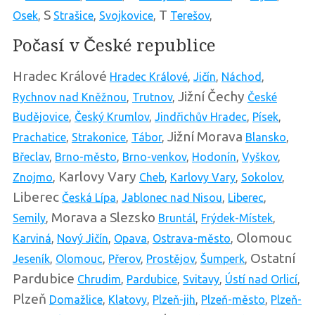
S
T
Osek
,
Strašice
,
Svojkovice
,
Terešov
,
Počasí v České republice
Hradec Králové
Hradec Králové
,
Jičín
,
Náchod
,
Jižní Čechy
Rychnov nad Kněžnou
,
Trutnov
,
České
Budějovice
,
Český Krumlov
,
Jindřichův Hradec
,
Písek
,
Jižní Morava
Prachatice
,
Strakonice
,
Tábor
,
Blansko
,
Břeclav
,
Brno-město
,
Brno-venkov
,
Hodonín
,
Vyškov
,
Karlovy Vary
Znojmo
,
Cheb
,
Karlovy Vary
,
Sokolov
,
Liberec
Česká Lípa
,
Jablonec nad Nisou
,
Liberec
,
Morava a Slezsko
Semily
,
Bruntál
,
Frýdek-Místek
,
Olomouc
Karviná
,
Nový Jičín
,
Opava
,
Ostrava-město
,
Ostatní
Jeseník
,
Olomouc
,
Přerov
,
Prostějov
,
Šumperk
,
Pardubice
Chrudim
,
Pardubice
,
Svitavy
,
Ústí nad Orlicí
,
Plzeň
Domažlice
,
Klatovy
,
Plzeň-jih
,
Plzeň-město
,
Plzeň-