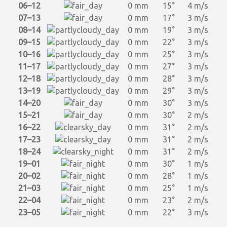
06–12
0 mm
15°
4 m/s
07–13
0 mm
17°
3 m/s
08–14
0 mm
19°
3 m/s
09–15
0 mm
22°
3 m/s
10–16
0 mm
25°
3 m/s
11–17
0 mm
27°
3 m/s
12–18
0 mm
28°
3 m/s
13–19
0 mm
29°
3 m/s
14–20
0 mm
30°
3 m/s
15–21
0 mm
30°
2 m/s
16–22
0 mm
31°
2 m/s
17–23
0 mm
31°
2 m/s
18–24
0 mm
31°
2 m/s
19–01
0 mm
30°
1 m/s
20–02
0 mm
28°
1 m/s
21–03
0 mm
25°
1 m/s
22–04
0 mm
23°
2 m/s
23–05
0 mm
22°
3 m/s