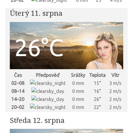
20–02
0 mm
23°
4 m/s
Úterý 11. srpna
26°C
Čas
Předpověď
Srážky
Teplota
Vítr
02–08
0 mm
15°
3 m/s
08–14
0 mm
16°
2 m/s
14–20
0 mm
26°
2 m/s
20–02
0 mm
22°
2 m/s
Středa 12. srpna