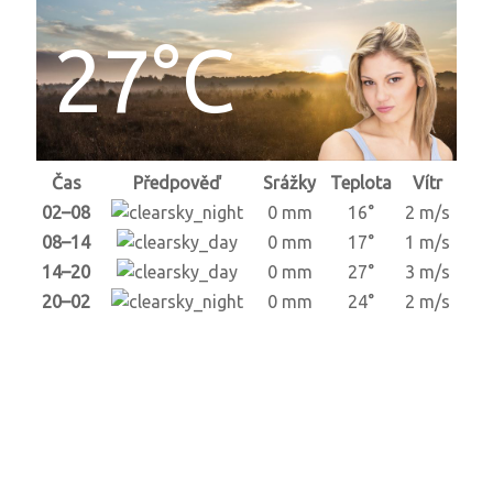
27°C
Čas
Předpověď
Srážky
Teplota
Vítr
02–08
0 mm
16°
2 m/s
08–14
0 mm
17°
1 m/s
14–20
0 mm
27°
3 m/s
20–02
0 mm
24°
2 m/s