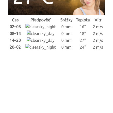
Čas
Předpověď
Srážky
Teplota
Vítr
02–08
0 mm
16°
2 m/s
08–14
0 mm
18°
2 m/s
14–20
0 mm
27°
2 m/s
20–02
0 mm
24°
2 m/s