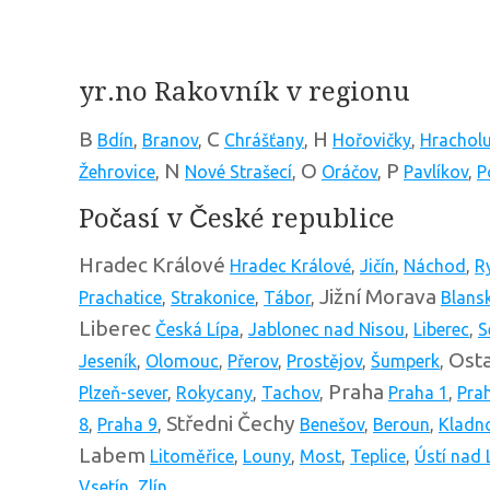
yr.no Rakovník v regionu
B
C
H
Bdín
,
Branov
,
Chrášťany
,
Hořovičky
,
Hrachol
N
O
P
Žehrovice
,
Nové Strašecí
,
Oráčov
,
Pavlíkov
,
P
Počasí v České republice
Hradec Králové
Hradec Králové
,
Jičín
,
Náchod
,
R
Jižní Morava
Prachatice
,
Strakonice
,
Tábor
,
Blans
Liberec
Česká Lípa
,
Jablonec nad Nisou
,
Liberec
,
S
Osta
Jeseník
,
Olomouc
,
Přerov
,
Prostějov
,
Šumperk
,
Praha
Plzeň-sever
,
Rokycany
,
Tachov
,
Praha 1
,
Pra
Středni Čechy
8
,
Praha 9
,
Benešov
,
Beroun
,
Kladn
Labem
Litoměřice
,
Louny
,
Most
,
Teplice
,
Ústí nad
Vsetín
,
Zlín
,