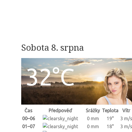
Sobota 8. srpna
32°C
Čas
Předpověď
Srážky
Teplota
Vítr
00–06
0 mm
19°
3 m/
01–07
0 mm
18°
3 m/