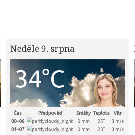
Neděle 9. srpna
34°C
Čas
Předpověď
Srážky
Teplota
Vítr
s
00–06
0 mm
25°
3 m/s
s
01–07
0 mm
23°
3 m/s