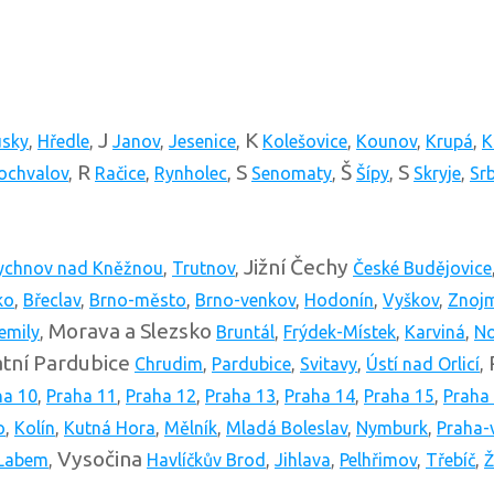
J
K
usky
,
Hředle
,
Janov
,
Jesenice
,
Kolešovice
,
Kounov
,
Krupá
,
K
R
S
Š
S
ochvalov
,
Račice
,
Rynholec
,
Senomaty
,
Šípy
,
Skryje
,
Sr
Jižní Čechy
ychnov nad Kněžnou
,
Trutnov
,
České Budějovice
ko
,
Břeclav
,
Brno-město
,
Brno-venkov
,
Hodonín
,
Vyškov
,
Znoj
Morava a Slezsko
emily
,
Bruntál
,
Frýdek-Místek
,
Karviná
,
No
tní
Pardubice
Chrudim
,
Pardubice
,
Svitavy
,
Ústí nad Orlicí
,
ha 10
,
Praha 11
,
Praha 12
,
Praha 13
,
Praha 14
,
Praha 15
,
Praha
o
,
Kolín
,
Kutná Hora
,
Mělník
,
Mladá Boleslav
,
Nymburk
,
Praha-
Vysočina
 Labem
,
Havlíčkův Brod
,
Jihlava
,
Pelhřimov
,
Třebíč
,
Ž