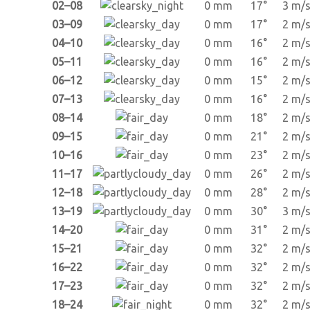
02–08
0 mm
17°
3 m/
03–09
0 mm
17°
2 m/
04–10
0 mm
16°
2 m/
05–11
0 mm
16°
2 m/
06–12
0 mm
15°
2 m/
07–13
0 mm
16°
2 m/
08–14
0 mm
18°
2 m/
09–15
0 mm
21°
2 m/
10–16
0 mm
23°
2 m/
11–17
0 mm
26°
2 m/
12–18
0 mm
28°
2 m/
13–19
0 mm
30°
3 m/
14–20
0 mm
31°
2 m/
15–21
0 mm
32°
2 m/
16–22
0 mm
32°
2 m/
17–23
0 mm
32°
2 m/
18–24
0 mm
32°
2 m/