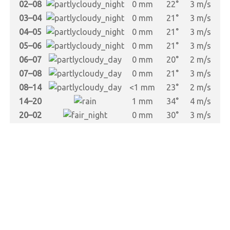
s
02–08
0 mm
22°
3 m/s
s
03–04
0 mm
21°
3 m/s
s
04–05
0 mm
21°
3 m/s
s
05–06
0 mm
21°
3 m/s
s
06–07
0 mm
20°
2 m/s
s
07–08
0 mm
21°
3 m/s
s
08–14
<1 mm
23°
2 m/s
s
14–20
1 mm
34°
4 m/s
s
20–02
0 mm
30°
3 m/s
s
s
s
s
s
s
s
s