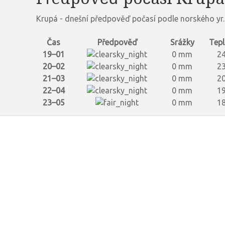
Krupá - dnešní předpověď počasí podle norského yr
Čas
Předpověď
Srážky
Tepl
19–01
0 mm
24
20–02
0 mm
23
21–03
0 mm
20
22–04
0 mm
19
23–05
0 mm
18