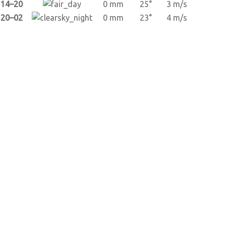
14–20
0 mm
25°
3 m/s
20–02
0 mm
23°
4 m/s