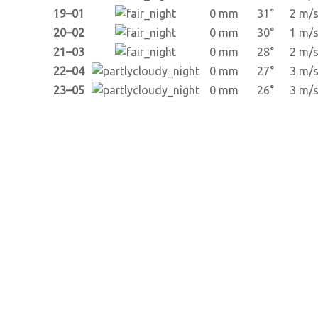
19–01
0 mm
31°
2 m/
20–02
0 mm
30°
1 m/
21–03
0 mm
28°
2 m/
22–04
0 mm
27°
3 m/
23–05
0 mm
26°
3 m/