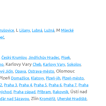
L
M
rušovice
,
Lišany
,
Lubná
,
Lužná
,
Mšecké
beč
,
,
Český Krumlov
,
Jindřichův Hradec
,
Písek
,
Karlovy Vary
mo
,
Cheb
,
Karlovy Vary
,
Sokolov
,
Olomouc
vý Jičín
,
Opava
,
Ostrava-město
,
Plzeň
Domažlice
,
Klatovy
,
Plzeň-jih
,
Plzeň-město
,
 2
,
Praha 3
,
Praha 4
,
Praha 5
,
Praha 6
,
Praha 7
,
Praha
Ústí nad
východ
,
Praha-západ
,
Příbram
,
Rakovník
,
Zlín
ďár nad Sázavou
,
Kroměříž
,
Uherské Hradiště
,