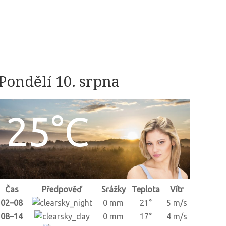
Pondělí 10. srpna
25°C
Čas
Předpověď
Srážky
Teplota
Vítr
02–08
0 mm
21°
5 m/s
08–14
0 mm
17°
4 m/s