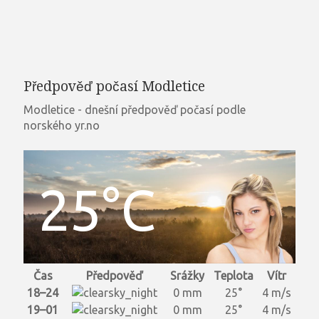
Předpověď počasí Modletice
Modletice - dnešní předpověď počasí podle
norského yr.no
25°C
Čas
Předpověď
Srážky
Teplota
Vítr
18–24
0 mm
25°
4 m/s
19–01
0 mm
25°
4 m/s