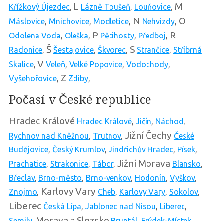
L
M
Křížkový Újezdec
,
Lázně Toušeň
,
Louňovice
,
N
O
Máslovice
,
Mnichovice
,
Modletice
,
Nehvizdy
,
P
R
Odolena Voda
,
Oleška
,
Pětihosty
,
Předboj
,
Š
S
Radonice
,
Šestajovice
,
Škvorec
,
Strančice
,
Stříbrná
V
Skalice
,
Veleň
,
Velké Popovice
,
Vodochody
,
Z
Vyšehořovice
,
Zdiby
,
Počasí v České republice
Hradec Králové
Hradec Králové
,
Jičín
,
Náchod
,
Jižní Čechy
Rychnov nad Kněžnou
,
Trutnov
,
České
Budějovice
,
Český Krumlov
,
Jindřichův Hradec
,
Písek
,
Jižní Morava
Prachatice
,
Strakonice
,
Tábor
,
Blansko
,
Břeclav
,
Brno-město
,
Brno-venkov
,
Hodonín
,
Vyškov
,
Karlovy Vary
Znojmo
,
Cheb
,
Karlovy Vary
,
Sokolov
,
Liberec
Česká Lípa
,
Jablonec nad Nisou
,
Liberec
,
Morava a Slezsko
Semily
,
Bruntál
,
Frýdek-Místek
,