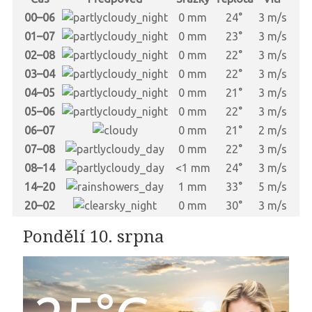
00–06
0 mm
24°
3 m/s
01–07
0 mm
23°
3 m/s
02–08
0 mm
22°
3 m/s
03–04
0 mm
22°
3 m/s
04–05
0 mm
21°
3 m/s
05–06
0 mm
22°
3 m/s
06–07
0 mm
21°
2 m/s
07–08
0 mm
22°
3 m/s
08–14
<1 mm
24°
3 m/s
14–20
1 mm
33°
5 m/s
20–02
0 mm
30°
3 m/s
Pondělí 10. srpna