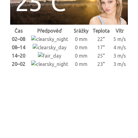
25°C
Čas
Předpověď
Srážky
Teplota
Vítr
02–08
0 mm
22°
5 m/s
08–14
0 mm
17°
4 m/s
14–20
0 mm
25°
3 m/s
20–02
0 mm
23°
3 m/s