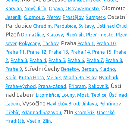
Olomouc
Karviná
,
Nový Jičín
,
Opava
,
Ostrava-město
,
Ostatní
Jeseník
,
Olomouc
,
Přerov
,
Prostějov
,
Šumperk
,
Pardubice
Chrudim
,
Pardubice
,
Svitavy
,
Ústí nad Orlicí
,
Plzeň
Domažlice
,
Klatovy
,
Plzeň-jih
,
Plzeň-město
,
Plzeň-
Praha
sever
,
Rokycany
,
Tachov
,
Praha 1
,
Praha 10
,
Praha 11
,
Praha 12
,
Praha 13
,
Praha 14
,
Praha 15
,
Praha
2
,
Praha 3
,
Praha 4
,
Praha 5
,
Praha 6
,
Praha 7
,
Praha 8
,
Středni Čechy
Praha 9
,
Benešov
,
Beroun
,
Kladno
,
Kolín
,
Kutná Hora
,
Mělník
,
Mladá Boleslav
,
Nymburk
,
Ústí
Praha-východ
,
Praha-západ
,
Příbram
,
Rakovník
,
nad Labem
Litoměřice
,
Louny
,
Most
,
Teplice
,
Ústí nad
Vysočina
Labem
,
Havlíčkův Brod
,
Jihlava
,
Pelhřimov
,
Zlín
Třebíč
,
Žďár nad Sázavou
,
Kroměříž
,
Uherské
Hradiště
,
Vsetín
,
Zlín
,