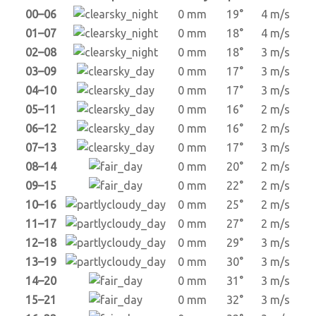
00–06
0 mm
19°
4 m/s
01–07
0 mm
18°
4 m/s
02–08
0 mm
18°
3 m/s
03–09
0 mm
17°
3 m/s
04–10
0 mm
17°
3 m/s
05–11
0 mm
16°
2 m/s
06–12
0 mm
16°
2 m/s
07–13
0 mm
17°
3 m/s
08–14
0 mm
20°
2 m/s
09–15
0 mm
22°
2 m/s
10–16
0 mm
25°
2 m/s
11–17
0 mm
27°
2 m/s
12–18
0 mm
29°
3 m/s
13–19
0 mm
30°
3 m/s
14–20
0 mm
31°
3 m/s
15–21
0 mm
32°
3 m/s