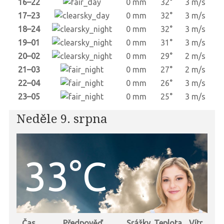
16–22
0 mm
32°
3 m/s
17–23
0 mm
32°
3 m/s
18–24
0 mm
32°
3 m/s
19–01
0 mm
31°
3 m/s
20–02
0 mm
29°
2 m/s
21–03
0 mm
27°
2 m/s
22–04
0 mm
26°
3 m/s
23–05
0 mm
25°
3 m/s
Neděle 9. srpna
33°C
Čas
Předpověď
Srážky
Teplota
Vítr