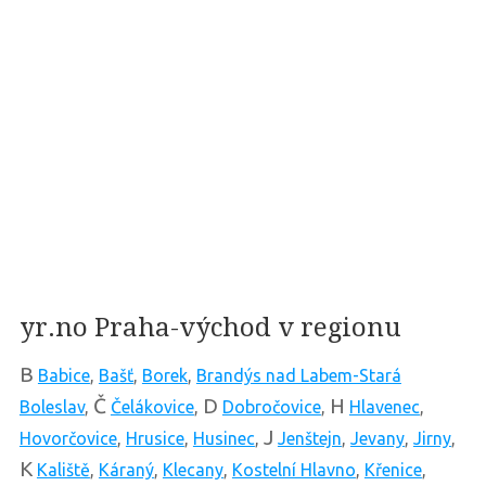
yr.no Praha-východ v regionu
B
Babice
,
Bašť
,
Borek
,
Brandýs nad Labem-Stará
Č
D
H
Boleslav
,
Čelákovice
,
Dobročovice
,
Hlavenec
,
J
Hovorčovice
,
Hrusice
,
Husinec
,
Jenštejn
,
Jevany
,
Jirny
,
K
Kaliště
,
Káraný
,
Klecany
,
Kostelní Hlavno
,
Křenice
,