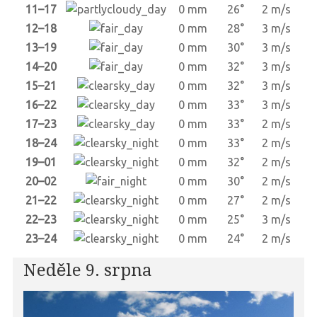
11–17
0 mm
26°
2 m/s
12–18
0 mm
28°
3 m/s
13–19
0 mm
30°
3 m/s
14–20
0 mm
32°
3 m/s
15–21
0 mm
32°
3 m/s
16–22
0 mm
33°
3 m/s
17–23
0 mm
33°
2 m/s
18–24
0 mm
33°
2 m/s
19–01
0 mm
32°
2 m/s
20–02
0 mm
30°
2 m/s
21–22
0 mm
27°
2 m/s
22–23
0 mm
25°
3 m/s
23–24
0 mm
24°
2 m/s
Neděle 9. srpna