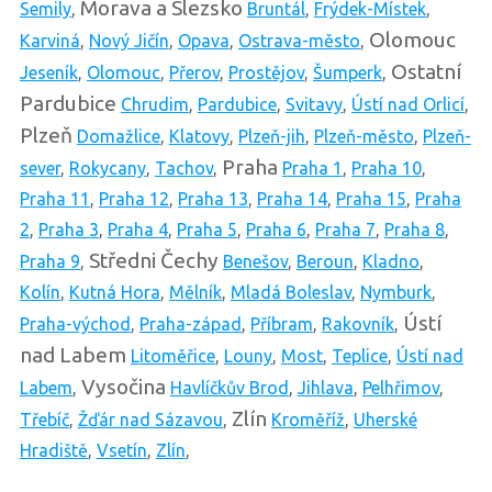
Morava a Slezsko
Semily
,
Bruntál
,
Frýdek-Místek
,
Olomouc
Karviná
,
Nový Jičín
,
Opava
,
Ostrava-město
,
Ostatní
Jeseník
,
Olomouc
,
Přerov
,
Prostějov
,
Šumperk
,
Pardubice
Chrudim
,
Pardubice
,
Svitavy
,
Ústí nad Orlicí
,
Plzeň
Domažlice
,
Klatovy
,
Plzeň-jih
,
Plzeň-město
,
Plzeň-
Praha
sever
,
Rokycany
,
Tachov
,
Praha 1
,
Praha 10
,
Praha 11
,
Praha 12
,
Praha 13
,
Praha 14
,
Praha 15
,
Praha
2
,
Praha 3
,
Praha 4
,
Praha 5
,
Praha 6
,
Praha 7
,
Praha 8
,
Středni Čechy
Praha 9
,
Benešov
,
Beroun
,
Kladno
,
Kolín
,
Kutná Hora
,
Mělník
,
Mladá Boleslav
,
Nymburk
,
Ústí
Praha-východ
,
Praha-západ
,
Příbram
,
Rakovník
,
nad Labem
Litoměřice
,
Louny
,
Most
,
Teplice
,
Ústí nad
Vysočina
Labem
,
Havlíčkův Brod
,
Jihlava
,
Pelhřimov
,
Zlín
Třebíč
,
Žďár nad Sázavou
,
Kroměříž
,
Uherské
Hradiště
,
Vsetín
,
Zlín
,