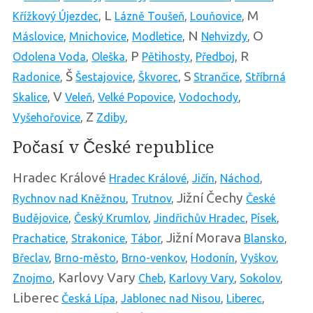
L
M
Křížkový Újezdec
,
Lázně Toušeň
,
Louňovice
,
N
O
Máslovice
,
Mnichovice
,
Modletice
,
Nehvizdy
,
P
R
Odolena Voda
,
Oleška
,
Pětihosty
,
Předboj
,
Š
S
Radonice
,
Šestajovice
,
Škvorec
,
Strančice
,
Stříbrná
V
Skalice
,
Veleň
,
Velké Popovice
,
Vodochody
,
Z
Vyšehořovice
,
Zdiby
,
Počasí v České republice
Hradec Králové
Hradec Králové
,
Jičín
,
Náchod
,
Jižní Čechy
Rychnov nad Kněžnou
,
Trutnov
,
České
Budějovice
,
Český Krumlov
,
Jindřichův Hradec
,
Písek
,
Jižní Morava
Prachatice
,
Strakonice
,
Tábor
,
Blansko
,
Břeclav
,
Brno-město
,
Brno-venkov
,
Hodonín
,
Vyškov
,
Karlovy Vary
Znojmo
,
Cheb
,
Karlovy Vary
,
Sokolov
,
Liberec
Česká Lípa
,
Jablonec nad Nisou
,
Liberec
,