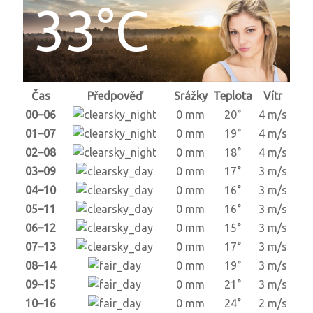
33°C
Čas
Předpověď
Srážky
Teplota
Vítr
00–06
0 mm
20°
4 m/s
01–07
0 mm
19°
4 m/s
02–08
0 mm
18°
4 m/s
03–09
0 mm
17°
3 m/s
04–10
0 mm
16°
3 m/s
05–11
0 mm
16°
3 m/s
06–12
0 mm
15°
3 m/s
07–13
0 mm
17°
3 m/s
08–14
0 mm
19°
3 m/s
09–15
0 mm
21°
3 m/s
10–16
0 mm
24°
2 m/s