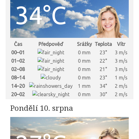
34°C
Čas
Předpověď
Srážky
Teplota
Vítr
00–01
0 mm
23°
3 m/s
01–02
0 mm
22°
3 m/s
02–08
0 mm
21°
3 m/s
08–14
0 mm
23°
1 m/s
14–20
1 mm
34°
2 m/s
20–02
0 mm
30°
2 m/s
Pondělí 10. srpna