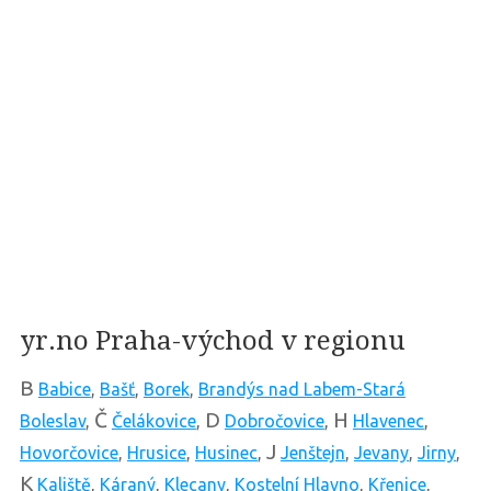
yr.no Praha-východ v regionu
B
Babice
,
Bašť
,
Borek
,
Brandýs nad Labem-Stará
Č
D
H
Boleslav
,
Čelákovice
,
Dobročovice
,
Hlavenec
,
J
Hovorčovice
,
Hrusice
,
Husinec
,
Jenštejn
,
Jevany
,
Jirny
,
K
Kaliště
,
Káraný
,
Klecany
,
Kostelní Hlavno
,
Křenice
,