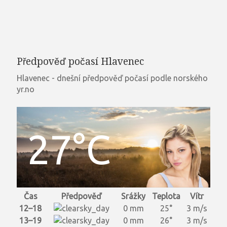
Předpověď počasí Hlavenec
Hlavenec - dnešní předpověď počasí podle norského
yr.no
27°C
Čas
Předpověď
Srážky
Teplota
Vítr
12–18
0 mm
25°
3 m/s
13–19
0 mm
26°
3 m/s