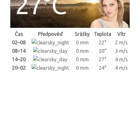
27°C
Čas
Předpověď
Srážky
Teplota
Vítr
02–08
0 mm
22°
2 m/s
08–14
0 mm
20°
3 m/s
14–20
0 mm
27°
4 m/s
20–02
0 mm
24°
4 m/s