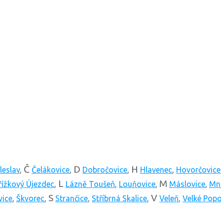
Č
D
H
leslav
,
Čelákovice
,
Dobročovice
,
Hlavenec
,
Hovorčovice
L
M
řížkový Újezdec
,
Lázně Toušeň
,
Louňovice
,
Máslovice
,
Mn
S
V
vice
,
Škvorec
,
Strančice
,
Stříbrná Skalice
,
Veleň
,
Velké Popo