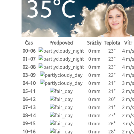
35°C
Čas
Předpověď
Srážky
Teplota
Vítr
00–06
0 mm
23°
4 m/
01–07
0 mm
23°
4 m/
02–08
0 mm
23°
4 m/
03–09
0 mm
22°
4 m/
04–10
0 mm
21°
3 m/
05–11
0 mm
21°
2 m/
06–12
0 mm
20°
2 m/
07–13
0 mm
21°
2 m/
08–14
0 mm
23°
2 m/
09–15
0 mm
26°
3 m/
10–16
0 mm
28°
2 m/