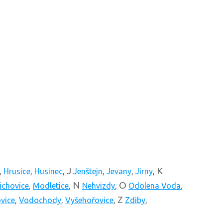
J
K
,
Hrusice
,
Husinec
,
Jenštejn
,
Jevany
,
Jirny
,
N
O
ichovice
,
Modletice
,
Nehvizdy
,
Odolena Voda
,
Z
vice
,
Vodochody
,
Vyšehořovice
,
Zdiby
,