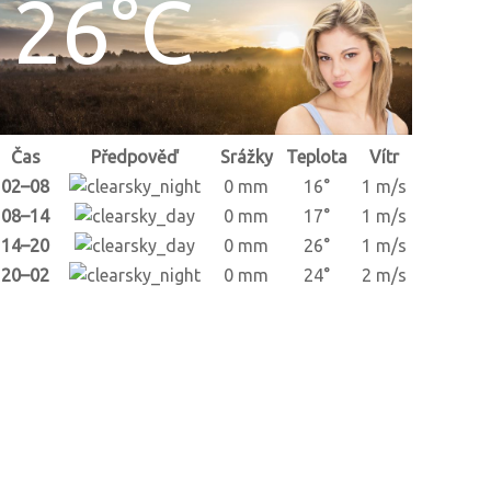
26°C
Čas
Předpověď
Srážky
Teplota
Vítr
02–08
0 mm
16°
1 m/s
08–14
0 mm
17°
1 m/s
14–20
0 mm
26°
1 m/s
20–02
0 mm
24°
2 m/s