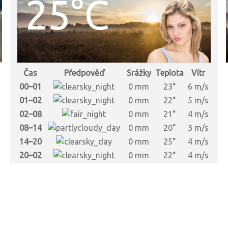
25°C
Čas
Předpověď
Srážky
Teplota
Vítr
s
00–01
0 mm
23°
6 m/s
s
01–02
0 mm
22°
5 m/s
s
02–08
0 mm
21°
4 m/s
s
08–14
0 mm
20°
3 m/s
s
14–20
0 mm
25°
4 m/s
s
20–02
0 mm
22°
4 m/s
s
s
s
s
s