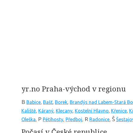
yr.no Praha-východ v regionu
B
Babice
,
Bašť
,
Borek
,
Brandýs nad Labem-Stará Bo
Kaliště
,
Káraný
,
Klecany
,
Kostelní Hlavno
,
Křenice
,
K
P
R
Š
Oleška
,
Pětihosty
,
Předboj
,
Radonice
,
Šestajo
Počasí v České republice