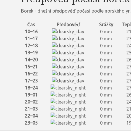
Borek - dnešní předpověď počasí podle norského yr
Čas
Předpověď
Srážky
Tepl
10–16
0 mm
21
11–17
0 mm
23
12–18
0 mm
24
13–19
0 mm
25
14–20
0 mm
26
15–21
0 mm
27
16–22
0 mm
27
17–23
0 mm
27
18–24
0 mm
27
19–01
0 mm
26
20–02
0 mm
24
21–03
0 mm
21
22–04
0 mm
20
23–05
0 mm
19