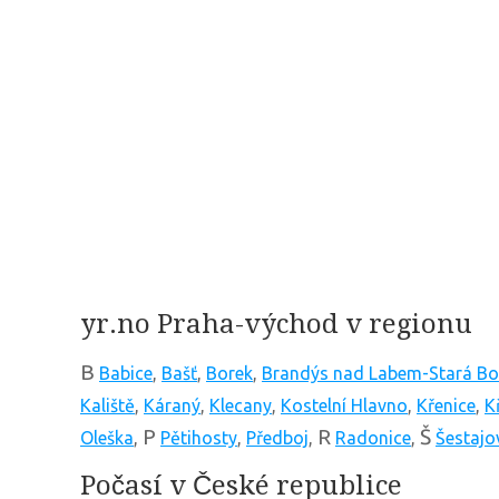
yr.no Praha-východ v regionu
B
Babice
,
Bašť
,
Borek
,
Brandýs nad Labem-Stará Bo
Kaliště
,
Káraný
,
Klecany
,
Kostelní Hlavno
,
Křenice
,
K
P
R
Š
Oleška
,
Pětihosty
,
Předboj
,
Radonice
,
Šestajo
Počasí v České republice