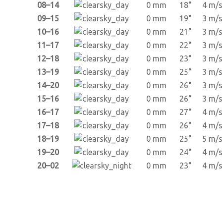
08–14
0 mm
18°
4 m/
09–15
0 mm
19°
3 m/
10–16
0 mm
21°
3 m/
11–17
0 mm
22°
3 m/
12–18
0 mm
23°
3 m/
13–19
0 mm
25°
3 m/
14–20
0 mm
26°
3 m/
15–16
0 mm
26°
3 m/
16–17
0 mm
27°
4 m/
17–18
0 mm
26°
4 m/
18–19
0 mm
25°
5 m/
19–20
0 mm
24°
4 m/
20–02
0 mm
23°
4 m/