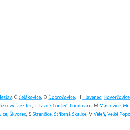
Č
D
H
leslav
,
Čelákovice
,
Dobročovice
,
Hlavenec
,
Hovorčovice
L
M
řížkový Újezdec
,
Lázně Toušeň
,
Louňovice
,
Máslovice
,
Mn
S
V
vice
,
Škvorec
,
Strančice
,
Stříbrná Skalice
,
Veleň
,
Velké Popo