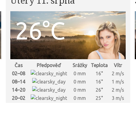
Úterý 11. srpna
26°C
Čas
Předpověď
Srážky
Teplota
Vítr
s
02–08
0 mm
16°
2 m/s
s
08–14
0 mm
16°
1 m/s
s
14–20
0 mm
26°
2 m/s
s
20–02
0 mm
25°
3 m/s
s
s
s
s