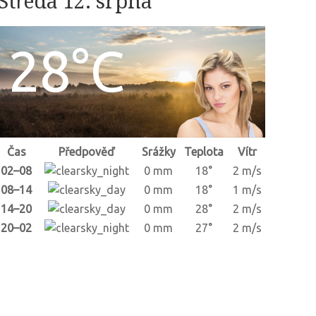
Středa 12. srpna
28°C
Čas
Předpověď
Srážky
Teplota
Vítr
02–08
0 mm
18°
2 m/s
08–14
0 mm
18°
1 m/s
14–20
0 mm
28°
2 m/s
20–02
0 mm
27°
2 m/s