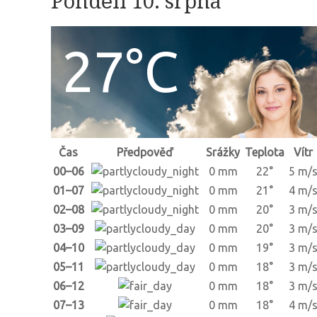
Pondělí 10. srpna
27°C
Čas
Předpověď
Srážky
Teplota
Vítr
00–06
0 mm
22°
5 m/
01–07
0 mm
21°
4 m/
02–08
0 mm
20°
3 m/
03–09
0 mm
20°
3 m/
04–10
0 mm
19°
3 m/
05–11
0 mm
18°
3 m/
06–12
0 mm
18°
3 m/
07–13
0 mm
18°
4 m/