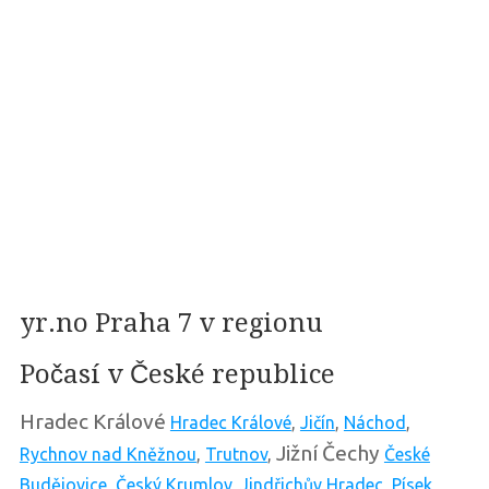
yr.no Praha 7 v regionu
Počasí v České republice
Hradec Králové
Hradec Králové
,
Jičín
,
Náchod
,
Jižní Čechy
Rychnov nad Kněžnou
,
Trutnov
,
České
Budějovice
,
Český Krumlov
,
Jindřichův Hradec
,
Písek
,