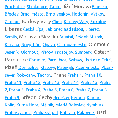
Jižní Morava
Prachatice
,
Strakonice
,
Tábor
,
Blansko
,
Břeclav
,
Brno-město
,
Brno-venkov
,
Hodonín
,
Vyškov
,
Karlovy Vary
Znojmo
,
Cheb
,
Karlovy Vary
,
Sokolov
,
Liberec
Česká Lípa
,
Jablonec nad Nisou
,
Liberec
,
Morava a Slezsko
Semily
,
Bruntál
,
Frýdek-Místek
,
Olomouc
Karviná
,
Nový Jičín
,
Opava
,
Ostrava-město
,
Ostatní
Jeseník
,
Olomouc
,
Přerov
,
Prostějov
,
Šumperk
,
Pardubice
Chrudim
,
Pardubice
,
Svitavy
,
Ústí nad Orlicí
,
Plzeň
Domažlice
,
Klatovy
,
Plzeň-jih
,
Plzeň-město
,
Plzeň-
Praha
sever
,
Rokycany
,
Tachov
,
Praha 1
,
Praha 10
,
Praha 11
,
Praha 12
,
Praha 13
,
Praha 14
,
Praha 15
,
Praha
2
,
Praha 3
,
Praha 4
,
Praha 5
,
Praha 6
,
Praha 7
,
Praha 8
,
Středni Čechy
Praha 9
,
Benešov
,
Beroun
,
Kladno
,
Kolín
,
Kutná Hora
,
Mělník
,
Mladá Boleslav
,
Nymburk
,
Ústí
Praha-východ
,
Praha-západ
,
Příbram
,
Rakovník
,