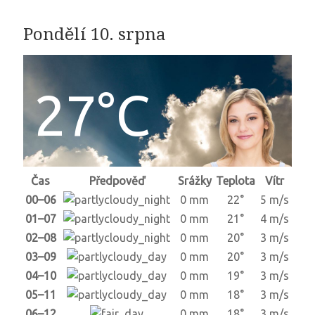
Pondělí 10. srpna
27°C
Čas
Předpověď
Srážky
Teplota
Vítr
00–06
0 mm
22°
5 m/s
01–07
0 mm
21°
4 m/s
02–08
0 mm
20°
3 m/s
03–09
0 mm
20°
3 m/s
04–10
0 mm
19°
3 m/s
05–11
0 mm
18°
3 m/s
06–12
0 mm
18°
3 m/s