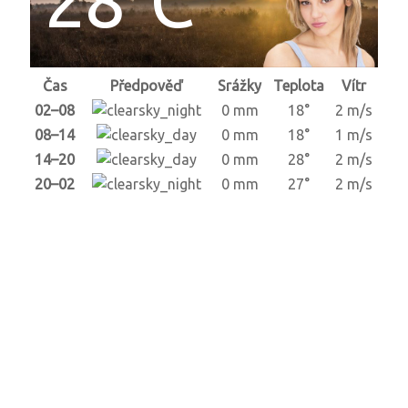
Čas
Předpověď
Srážky
Teplota
Vítr
02–08
0 mm
18°
2 m/s
08–14
0 mm
18°
1 m/s
14–20
0 mm
28°
2 m/s
20–02
0 mm
27°
2 m/s