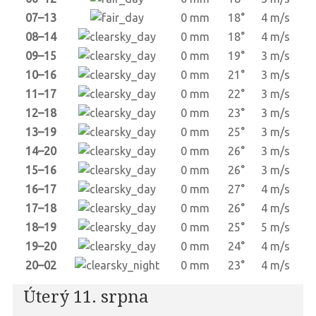
07–13
0 mm
18°
4 m/s
08–14
0 mm
18°
4 m/s
09–15
0 mm
19°
3 m/s
10–16
0 mm
21°
3 m/s
11–17
0 mm
22°
3 m/s
12–18
0 mm
23°
3 m/s
13–19
0 mm
25°
3 m/s
14–20
0 mm
26°
3 m/s
15–16
0 mm
26°
3 m/s
16–17
0 mm
27°
4 m/s
17–18
0 mm
26°
4 m/s
18–19
0 mm
25°
5 m/s
19–20
0 mm
24°
4 m/s
20–02
0 mm
23°
4 m/s
Úterý 11. srpna