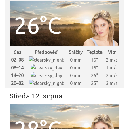
26°C
Čas
Předpověď
Srážky
Teplota
Vítr
02–08
0 mm
16°
2 m/s
08–14
0 mm
16°
1 m/s
14–20
0 mm
26°
2 m/s
20–02
0 mm
25°
3 m/s
Středa 12. srpna
28°C