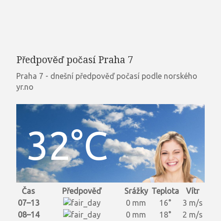
Předpověď počasí Praha 7
Praha 7 - dnešní předpověď počasí podle norského
yr.no
32°C
Čas
Předpověď
Srážky
Teplota
Vítr
07–13
0 mm
16°
3 m/s
08–14
0 mm
18°
2 m/s