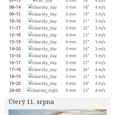
07–13
0 mm
18°
4 m/s
08–14
0 mm
18°
4 m/s
09–15
0 mm
19°
3 m/s
10–16
0 mm
21°
3 m/s
11–17
0 mm
22°
3 m/s
12–18
0 mm
23°
3 m/s
13–19
0 mm
25°
3 m/s
14–20
0 mm
26°
3 m/s
15–16
0 mm
26°
3 m/s
16–17
0 mm
27°
4 m/s
17–18
0 mm
26°
4 m/s
18–19
0 mm
25°
5 m/s
19–20
0 mm
24°
4 m/s
20–02
0 mm
23°
4 m/s
Úterý 11. srpna