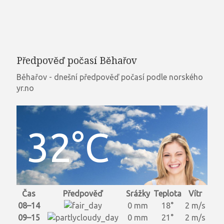
Předpověď počasí Běhařov
Běhařov - dnešní předpověď počasí podle norského
yr.no
32°C
Čas
Předpověď
Srážky
Teplota
Vítr
08–14
0 mm
18°
2 m/s
09–15
0 mm
21°
2 m/s