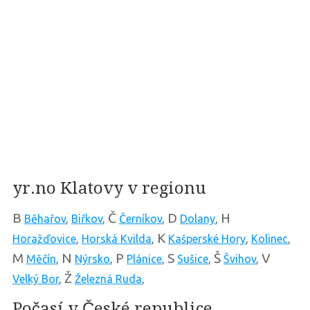
yr.no Klatovy v regionu
B
Č
D
H
Běhařov
,
Biřkov
,
Černíkov
,
Dolany
,
K
Horažďovice
,
Horská Kvilda
,
Kašperské Hory
,
Kolinec
,
M
N
P
S
Š
V
Měčín
,
Nýrsko
,
Plánice
,
Sušice
,
Švihov
,
Ž
Velký Bor
,
Železná Ruda
,
Počasí v České republice