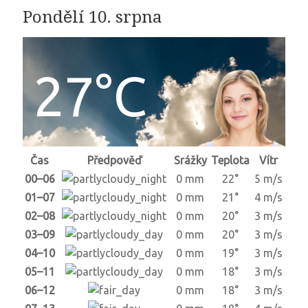
Pondělí 10. srpna
27°C
Čas
Předpověď
Srážky
Teplota
Vítr
00–06
0 mm
22°
5 m/s
01–07
0 mm
21°
4 m/s
02–08
0 mm
20°
3 m/s
03–09
0 mm
20°
3 m/s
04–10
0 mm
19°
3 m/s
05–11
0 mm
18°
3 m/s
06–12
0 mm
18°
3 m/s