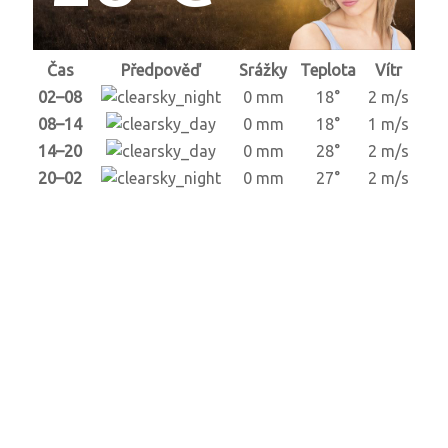
Čas
Předpověď
Srážky
Teplota
Vítr
02–08
0 mm
18°
2 m/s
08–14
0 mm
18°
1 m/s
14–20
0 mm
28°
2 m/s
20–02
0 mm
27°
2 m/s