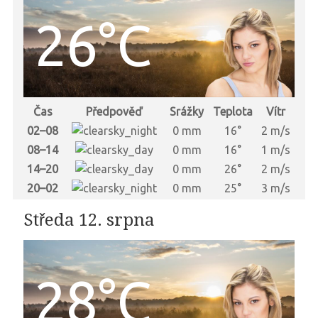
26°C
Čas
Předpověď
Srážky
Teplota
Vítr
02–08
0 mm
16°
2 m/s
08–14
0 mm
16°
1 m/s
14–20
0 mm
26°
2 m/s
20–02
0 mm
25°
3 m/s
Středa 12. srpna
28°C