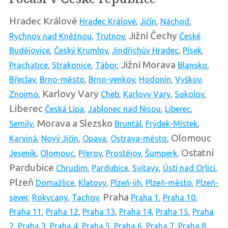
Hradec Králové
Hradec Králové
,
Jičín
,
Náchod
,
Jižní Čechy
Rychnov nad Kněžnou
,
Trutnov
,
České
Budějovice
,
Český Krumlov
,
Jindřichův Hradec
,
Písek
,
Jižní Morava
Prachatice
,
Strakonice
,
Tábor
,
Blansko
,
Břeclav
,
Brno-město
,
Brno-venkov
,
Hodonín
,
Vyškov
,
Karlovy Vary
Znojmo
,
Cheb
,
Karlovy Vary
,
Sokolov
,
Liberec
Česká Lípa
,
Jablonec nad Nisou
,
Liberec
,
Morava a Slezsko
Semily
,
Bruntál
,
Frýdek-Místek
,
Olomouc
Karviná
,
Nový Jičín
,
Opava
,
Ostrava-město
,
Ostatní
Jeseník
,
Olomouc
,
Přerov
,
Prostějov
,
Šumperk
,
Pardubice
Chrudim
,
Pardubice
,
Svitavy
,
Ústí nad Orlicí
,
Plzeň
Domažlice
,
Klatovy
,
Plzeň-jih
,
Plzeň-město
,
Plzeň-
Praha
sever
,
Rokycany
,
Tachov
,
Praha 1
,
Praha 10
,
Praha 11
,
Praha 12
,
Praha 13
,
Praha 14
,
Praha 15
,
Praha
2
,
Praha 3
,
Praha 4
,
Praha 5
,
Praha 6
,
Praha 7
,
Praha 8
,