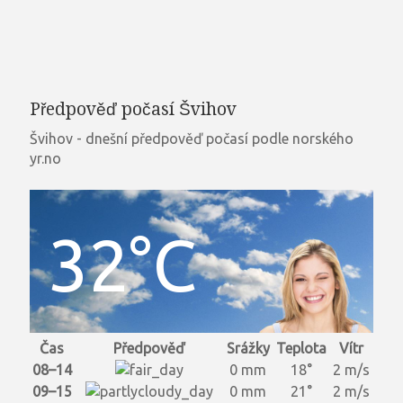
Předpověď počasí Švihov
Švihov - dnešní předpověď počasí podle norského
yr.no
32°C
Čas
Předpověď
Srážky
Teplota
Vítr
08–14
0 mm
18°
2 m/s
09–15
0 mm
21°
2 m/s