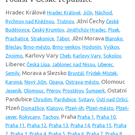
Hradec Králové
Hradec Králové
,
Jičín
,
Náchod
,
Jižní Čechy
Rychnov nad Kněžnou
,
Trutnov
,
České
Budějovice
,
Český Krumlov
,
Jindřichův Hradec
,
Písek
,
Jižní Morava
Prachatice
,
Strakonice
,
Tábor
,
Blansko
,
Břeclav
,
Brno-město
,
Brno-venkov
,
Hodonín
,
Vyškov
,
Karlovy Vary
Znojmo
,
Cheb
,
Karlovy Vary
,
Sokolov
,
Liberec
Česká Lípa
,
Jablonec nad Nisou
,
Liberec
,
Morava a Slezsko
Semily
,
Bruntál
,
Frýdek-Místek
,
Olomouc
Karviná
,
Nový Jičín
,
Opava
,
Ostrava-město
,
Ostatní
Jeseník
,
Olomouc
,
Přerov
,
Prostějov
,
Šumperk
,
Pardubice
Chrudim
,
Pardubice
,
Svitavy
,
Ústí nad Orlicí
,
Plzeň
Domažlice
,
Klatovy
,
Plzeň-jih
,
Plzeň-město
,
Plzeň-
Praha
sever
,
Rokycany
,
Tachov
,
Praha 1
,
Praha 10
,
Praha 11
,
Praha 12
,
Praha 13
,
Praha 14
,
Praha 15
,
Praha
2
,
Praha 3
,
Praha 4
,
Praha 5
,
Praha 6
,
Praha 7
,
Praha 8
,