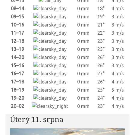
07–13
0 mm
18°
4 m/s
08–14
0 mm
18°
4 m/s
09–15
0 mm
19°
3 m/s
10–16
0 mm
21°
3 m/s
11–17
0 mm
22°
3 m/s
12–18
0 mm
23°
3 m/s
13–19
0 mm
25°
3 m/s
14–20
0 mm
26°
3 m/s
15–16
0 mm
26°
3 m/s
16–17
0 mm
27°
4 m/s
17–18
0 mm
26°
4 m/s
18–19
0 mm
25°
5 m/s
19–20
0 mm
24°
4 m/s
20–02
0 mm
23°
4 m/s
Úterý 11. srpna