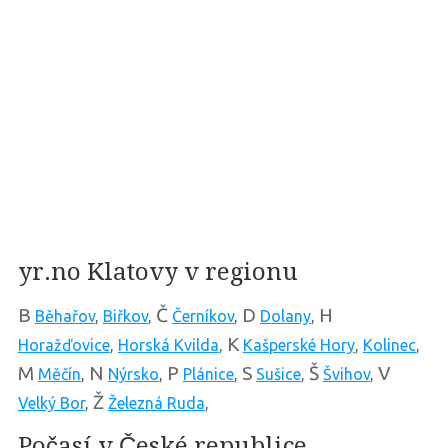
yr.no Klatovy v regionu
B
Č
D
H
Běhařov
,
Biřkov
,
Černíkov
,
Dolany
,
K
Horažďovice
,
Horská Kvilda
,
Kašperské Hory
,
Kolinec
,
M
N
P
S
Š
V
Měčín
,
Nýrsko
,
Plánice
,
Sušice
,
Švihov
,
Ž
Velký Bor
,
Železná Ruda
,
Počasí v České republice