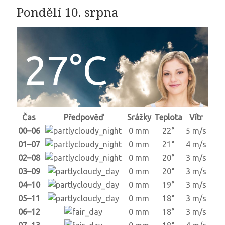
Pondělí 10. srpna
27°C
Čas
Předpověď
Srážky
Teplota
Vítr
00–06
0 mm
22°
5 m/s
01–07
0 mm
21°
4 m/s
02–08
0 mm
20°
3 m/s
03–09
0 mm
20°
3 m/s
04–10
0 mm
19°
3 m/s
05–11
0 mm
18°
3 m/s
06–12
0 mm
18°
3 m/s