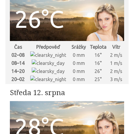
26°C
Čas
Předpověď
Srážky
Teplota
Vítr
02–08
0 mm
16°
2 m/s
08–14
0 mm
16°
1 m/s
14–20
0 mm
26°
2 m/s
20–02
0 mm
25°
3 m/s
Středa 12. srpna
28°C