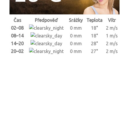
Čas
Předpověď
Srážky
Teplota
Vítr
02–08
0 mm
18°
2 m/s
08–14
0 mm
18°
1 m/s
14–20
0 mm
28°
2 m/s
20–02
0 mm
27°
2 m/s