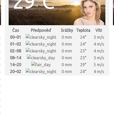
29°C
Čas
Předpověď
Srážky
Teplota
Vítr
s
00–01
0 mm
24°
3 m/s
s
01–02
0 mm
24°
4 m/s
s
02–08
0 mm
23°
4 m/s
s
08–14
0 mm
23°
3 m/s
s
14–20
0 mm
29°
5 m/s
s
20–02
0 mm
24°
4 m/s
s
s
s
s
s
s