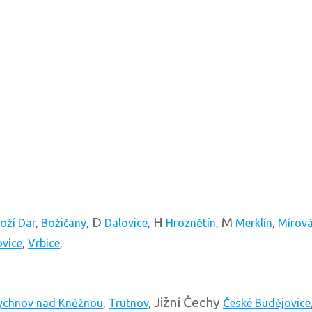
D
H
M
oží Dar
,
Božičany
,
Dalovice
,
Hroznětín
,
Merklín
,
Mírov
ovice
,
Vrbice
,
Jižní Čechy
ychnov nad Kněžnou
,
Trutnov
,
České Budějovice