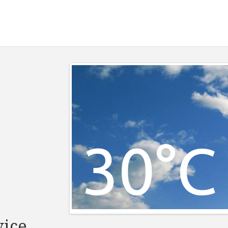
30°C
vice