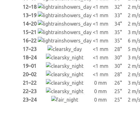
12–18
<1 mm
32°
2 m/
13–19
<1 mm
33°
2 m/
14–20
<1 mm
34°
2 m/
15–21
<1 mm
35°
3 m/
16–22
<1 mm
35°
6 m/
17–23
<1 mm
28°
5 m/
18–24
<1 mm
30°
3 m/
19–01
<1 mm
30°
2 m/
20–02
<1 mm
28°
2 m/
21–22
0 mm
26°
3 m/
22–23
0 mm
25°
2 m/
23–24
0 mm
25°
2 m/