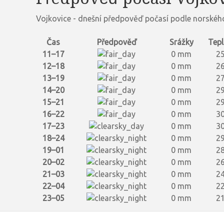
Vojkovice - dnešní předpověď počasí podle norského
Čas
Předpověď
Srážky
Tepl
11–17
0 mm
25
12–18
0 mm
26
13–19
0 mm
27
14–20
0 mm
29
15–21
0 mm
29
16–22
0 mm
30
17–23
0 mm
30
18–24
0 mm
29
19–01
0 mm
28
20–02
0 mm
26
21–03
0 mm
24
22–04
0 mm
22
23–05
0 mm
21