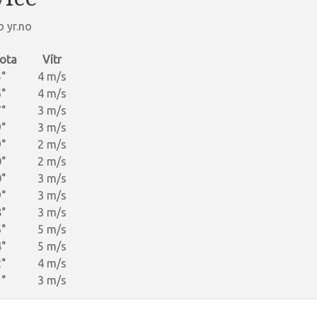
 yr.no
ota
Vítr
°
4 m/s
°
4 m/s
°
3 m/s
°
3 m/s
°
2 m/s
°
2 m/s
°
3 m/s
°
3 m/s
°
3 m/s
°
5 m/s
°
5 m/s
°
4 m/s
°
3 m/s