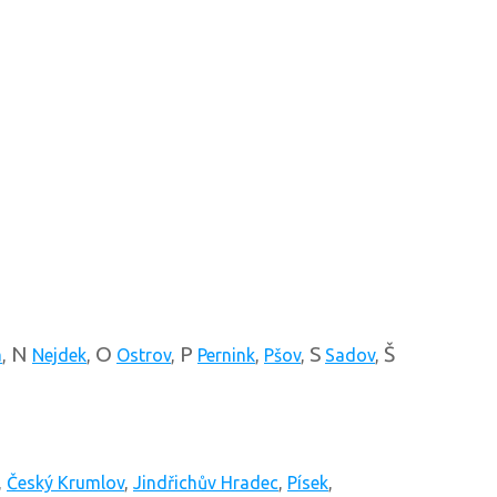
N
O
P
S
Š
á
,
Nejdek
,
Ostrov
,
Pernink
,
Pšov
,
Sadov
,
,
Český Krumlov
,
Jindřichův Hradec
,
Písek
,