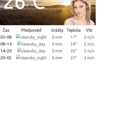
26°C
Čas
Předpověď
Srážky
Teplota
Vítr
02–08
0 mm
17°
2 m/s
08–14
0 mm
18°
2 m/s
14–20
0 mm
26°
2 m/s
20–02
0 mm
23°
4 m/s