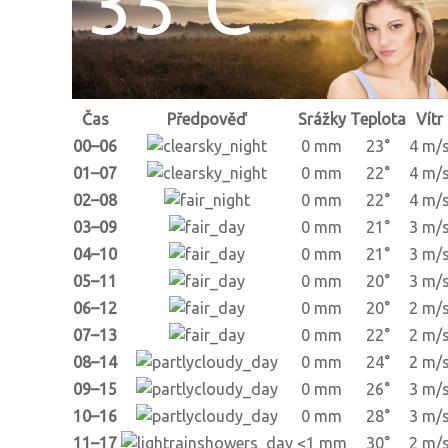
35°C
Čas
Předpověď
Srážky
Teplota
Vítr
00–06
0 mm
23°
4 m/
01–07
0 mm
22°
4 m/
02–08
0 mm
22°
4 m/
03–09
0 mm
21°
3 m/
04–10
0 mm
21°
3 m/
05–11
0 mm
20°
3 m/
06–12
0 mm
20°
2 m/
07–13
0 mm
22°
2 m/
08–14
0 mm
24°
2 m/
09–15
0 mm
26°
3 m/
10–16
0 mm
28°
3 m/
11–17
<1 mm
30°
2 m/