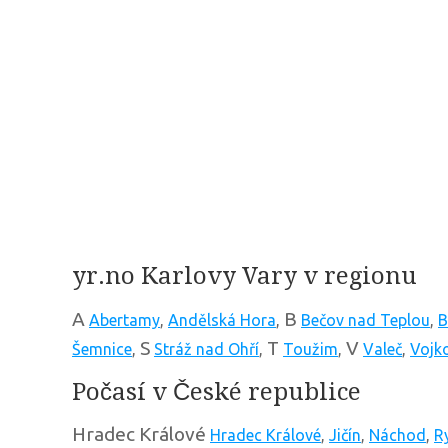
yr.no Karlovy Vary v regionu
A
B
Abertamy
,
Andělská Hora
,
Bečov nad Teplou
,
B
S
T
V
Šemnice
,
Stráž nad Ohří
,
Toužim
,
Valeč
,
Vojk
Počasí v České republice
Hradec Králové
Hradec Králové
,
Jičín
,
Náchod
,
R