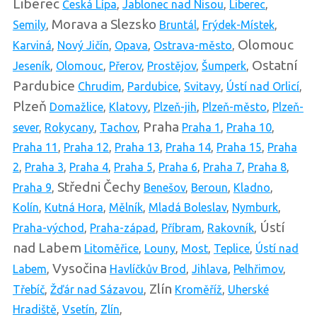
Liberec
Česká Lípa
,
Jablonec nad Nisou
,
Liberec
,
Morava a Slezsko
Semily
,
Bruntál
,
Frýdek-Místek
,
Olomouc
Karviná
,
Nový Jičín
,
Opava
,
Ostrava-město
,
Ostatní
Jeseník
,
Olomouc
,
Přerov
,
Prostějov
,
Šumperk
,
Pardubice
Chrudim
,
Pardubice
,
Svitavy
,
Ústí nad Orlicí
,
Plzeň
Domažlice
,
Klatovy
,
Plzeň-jih
,
Plzeň-město
,
Plzeň-
Praha
sever
,
Rokycany
,
Tachov
,
Praha 1
,
Praha 10
,
Praha 11
,
Praha 12
,
Praha 13
,
Praha 14
,
Praha 15
,
Praha
2
,
Praha 3
,
Praha 4
,
Praha 5
,
Praha 6
,
Praha 7
,
Praha 8
,
Středni Čechy
Praha 9
,
Benešov
,
Beroun
,
Kladno
,
Kolín
,
Kutná Hora
,
Mělník
,
Mladá Boleslav
,
Nymburk
,
Ústí
Praha-východ
,
Praha-západ
,
Příbram
,
Rakovník
,
nad Labem
Litoměřice
,
Louny
,
Most
,
Teplice
,
Ústí nad
Vysočina
Labem
,
Havlíčkův Brod
,
Jihlava
,
Pelhřimov
,
Zlín
Třebíč
,
Žďár nad Sázavou
,
Kroměříž
,
Uherské
Hradiště
,
Vsetín
,
Zlín
,