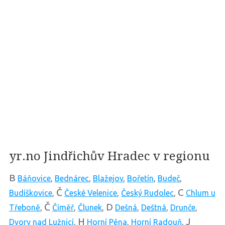
yr.no Jindřichův Hradec v regionu
B
Báňovice
,
Bednárec
,
Blažejov
,
Bořetín
,
Budeč
,
Č
C
Budíškovice
,
České Velenice
,
Český Rudolec
,
Chlum u
Č
D
Třeboně
,
Číměř
,
Člunek
,
Dešná
,
Deštná
,
Drunče
,
H
J
Dvory nad Lužnicí
,
Horní Pěna
,
Horní Radouň
,