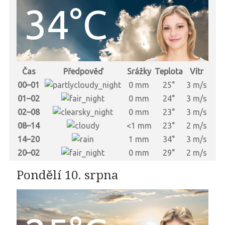
34°C
Čas
Předpověď
Srážky
Teplota
Vítr
00–01
0 mm
25°
3 m/s
01–02
0 mm
24°
3 m/s
02–08
0 mm
23°
3 m/s
08–14
<1 mm
23°
2 m/s
14–20
1 mm
34°
3 m/s
20–02
0 mm
29°
2 m/s
Pondělí 10. srpna