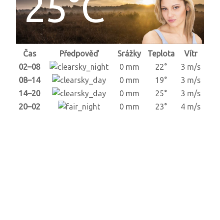
25°C
Čas
Předpověď
Srážky
Teplota
Vítr
02–08
0 mm
22°
3 m/s
08–14
0 mm
19°
3 m/s
14–20
0 mm
25°
3 m/s
20–02
0 mm
23°
4 m/s