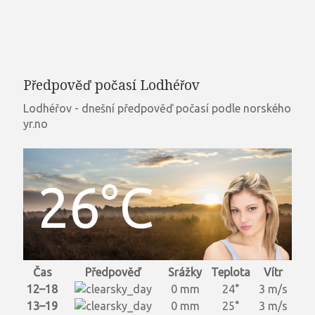
Předpověď počasí Lodhéřov
Lodhéřov - dnešní předpověď počasí podle norského
yr.no
26°C
Čas
Předpověď
Srážky
Teplota
Vítr
12–18
0 mm
24°
3 m/s
13–19
0 mm
25°
3 m/s