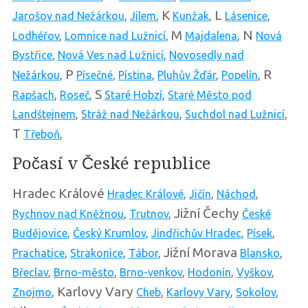
K
L
Jarošov nad Nežárkou
,
Jilem
,
Kunžak
,
Lásenice
,
M
N
Lodhéřov
,
Lomnice nad Lužnicí
,
Majdalena
,
Nová
Bystřice
,
Nová Ves nad Lužnicí
,
Novosedly nad
P
R
Nežárkou
,
Písečné
,
Pístina
,
Pluhův Žďár
,
Popelín
,
S
Rapšach
,
Roseč
,
Staré Hobzí
,
Staré Město pod
Landštejnem
,
Stráž nad Nežárkou
,
Suchdol nad Lužnicí
,
T
Třeboň
,
Počasí v České republice
Hradec Králové
Hradec Králové
,
Jičín
,
Náchod
,
Jižní Čechy
Rychnov nad Kněžnou
,
Trutnov
,
České
Budějovice
,
Český Krumlov
,
Jindřichův Hradec
,
Písek
,
Jižní Morava
Prachatice
,
Strakonice
,
Tábor
,
Blansko
,
Břeclav
,
Brno-město
,
Brno-venkov
,
Hodonín
,
Vyškov
,
Karlovy Vary
Znojmo
,
Cheb
,
Karlovy Vary
,
Sokolov
,