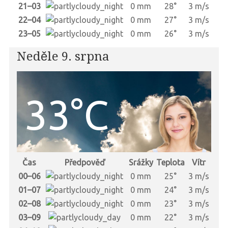
21–03
0 mm
28°
3 m/s
22–04
0 mm
27°
3 m/s
23–05
0 mm
26°
3 m/s
Neděle 9. srpna
33°C
Čas
Předpověď
Srážky
Teplota
Vítr
00–06
0 mm
25°
3 m/s
01–07
0 mm
24°
3 m/s
02–08
0 mm
23°
3 m/s
03–09
0 mm
22°
3 m/s