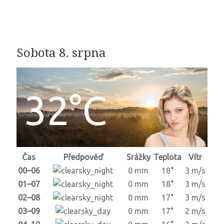
Sobota 8. srpna
32°C
Čas
Předpověď
Srážky
Teplota
Vítr
00–06
0 mm
18°
3 m/s
01–07
0 mm
18°
3 m/s
02–08
0 mm
17°
3 m/s
03–09
0 mm
17°
2 m/s