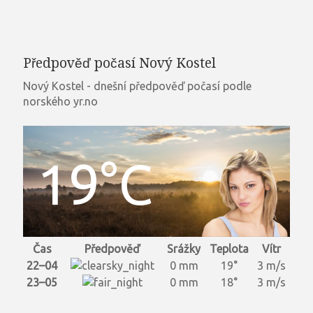
Předpověď počasí Nový Kostel
Nový Kostel - dnešní předpověď počasí podle
norského yr.no
19°C
Čas
Předpověď
Srážky
Teplota
Vítr
22–04
0 mm
19°
3 m/s
23–05
0 mm
18°
3 m/s