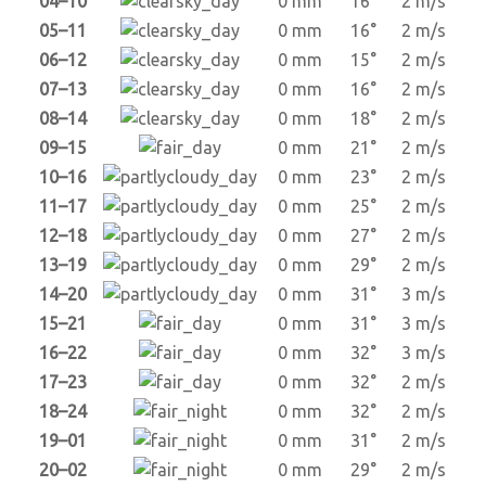
04–10
0 mm
16°
2 m/s
05–11
0 mm
16°
2 m/s
06–12
0 mm
15°
2 m/s
07–13
0 mm
16°
2 m/s
08–14
0 mm
18°
2 m/s
09–15
0 mm
21°
2 m/s
10–16
0 mm
23°
2 m/s
11–17
0 mm
25°
2 m/s
12–18
0 mm
27°
2 m/s
13–19
0 mm
29°
2 m/s
14–20
0 mm
31°
3 m/s
15–21
0 mm
31°
3 m/s
16–22
0 mm
32°
3 m/s
17–23
0 mm
32°
2 m/s
18–24
0 mm
32°
2 m/s
19–01
0 mm
31°
2 m/s
20–02
0 mm
29°
2 m/s