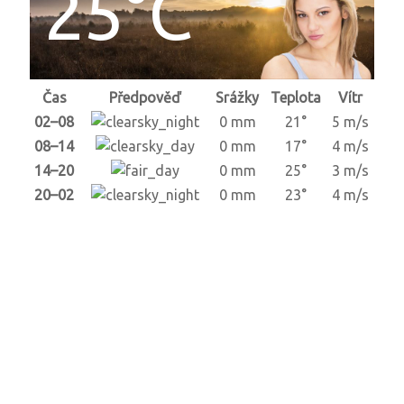
25°C
Čas
Předpověď
Srážky
Teplota
Vítr
02–08
0 mm
21°
5 m/s
08–14
0 mm
17°
4 m/s
14–20
0 mm
25°
3 m/s
20–02
0 mm
23°
4 m/s