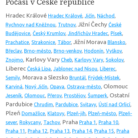
Počasí v České republice
Hradec Králové
Hradec Králové
,
Jičín
,
Náchod
,
Jižní Čechy
Rychnov nad Kněžnou
,
Trutnov
,
České
Budějovice
,
Český Krumlov
,
Jindřichův Hradec
,
Písek
,
Jižní Morava
Prachatice
,
Strakonice
,
Tábor
,
Blansko
,
Břeclav
,
Brno-město
,
Brno-venkov
,
Hodonín
,
Vyškov
,
Karlovy Vary
Znojmo
,
Cheb
,
Karlovy Vary
,
Sokolov
,
Liberec
Česká Lípa
,
Jablonec nad Nisou
,
Liberec
,
Morava a Slezsko
Semily
,
Bruntál
,
Frýdek-Místek
,
Olomouc
Karviná
,
Nový Jičín
,
Opava
,
Ostrava-město
,
Ostatní
Jeseník
,
Olomouc
,
Přerov
,
Prostějov
,
Šumperk
,
Pardubice
Chrudim
,
Pardubice
,
Svitavy
,
Ústí nad Orlicí
,
Plzeň
Domažlice
,
Klatovy
,
Plzeň-jih
,
Plzeň-město
,
Plzeň-
Praha
sever
,
Rokycany
,
Tachov
,
Praha 1
,
Praha 10
,
Praha 11
,
Praha 12
,
Praha 13
,
Praha 14
,
Praha 15
,
Praha