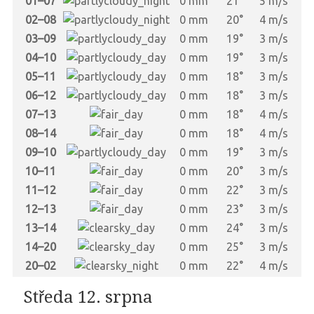
01–07
0 mm
21°
5 m/s
02–08
0 mm
20°
4 m/s
03–09
0 mm
19°
3 m/s
04–10
0 mm
19°
3 m/s
05–11
0 mm
18°
3 m/s
06–12
0 mm
18°
3 m/s
07–13
0 mm
18°
4 m/s
08–14
0 mm
18°
4 m/s
09–10
0 mm
19°
3 m/s
10–11
0 mm
20°
3 m/s
11–12
0 mm
22°
3 m/s
12–13
0 mm
23°
3 m/s
13–14
0 mm
24°
3 m/s
14–20
0 mm
25°
3 m/s
20–02
0 mm
22°
4 m/s
Středa 12. srpna