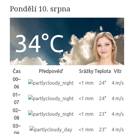
Pondělí 10. srpna
34°C
Čas
Předpověď
Srážky
Teplota
Vítr
00–
<1 mm
24°
4 m/s
06
01–
<1 mm
24°
4 m/s
07
02–
<1 mm
23°
4 m/s
08
03–
<1 mm
23°
4 m/s
09