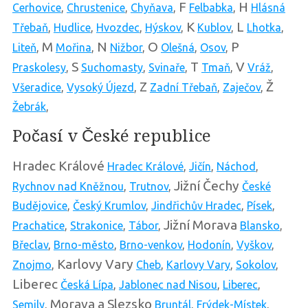
F
H
Cerhovice
,
Chrustenice
,
Chyňava
,
Felbabka
,
Hlásná
K
L
Třebaň
,
Hudlice
,
Hvozdec
,
Hýskov
,
Kublov
,
Lhotka
,
M
N
O
P
Liteň
,
Mořina
,
Nižbor
,
Olešná
,
Osov
,
S
T
V
Praskolesy
,
Suchomasty
,
Svinaře
,
Tmaň
,
Vráž
,
Z
Ž
Všeradice
,
Vysoký Újezd
,
Zadní Třebaň
,
Zaječov
,
Žebrák
,
Počasí v České republice
Hradec Králové
Hradec Králové
,
Jičín
,
Náchod
,
Jižní Čechy
Rychnov nad Kněžnou
,
Trutnov
,
České
Budějovice
,
Český Krumlov
,
Jindřichův Hradec
,
Písek
,
Jižní Morava
Prachatice
,
Strakonice
,
Tábor
,
Blansko
,
Břeclav
,
Brno-město
,
Brno-venkov
,
Hodonín
,
Vyškov
,
Karlovy Vary
Znojmo
,
Cheb
,
Karlovy Vary
,
Sokolov
,
Liberec
Česká Lípa
,
Jablonec nad Nisou
,
Liberec
,
Morava a Slezsko
Semily
,
Bruntál
,
Frýdek-Místek
,