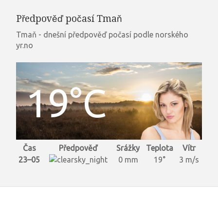
Předpověď počasí Tmaň
Tmaň - dnešní předpověď počasí podle norského
yr.no
19°C
Čas
Předpověď
Srážky
Teplota
Vítr
23–05
0 mm
19°
3 m/s