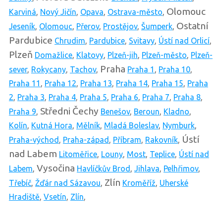
Olomouc
Karviná
,
Nový Jičín
,
Opava
,
Ostrava-město
,
Ostatní
Jeseník
,
Olomouc
,
Přerov
,
Prostějov
,
Šumperk
,
Pardubice
Chrudim
,
Pardubice
,
Svitavy
,
Ústí nad Orlicí
,
Plzeň
Domažlice
,
Klatovy
,
Plzeň-jih
,
Plzeň-město
,
Plzeň-
Praha
sever
,
Rokycany
,
Tachov
,
Praha 1
,
Praha 10
,
Praha 11
,
Praha 12
,
Praha 13
,
Praha 14
,
Praha 15
,
Praha
2
,
Praha 3
,
Praha 4
,
Praha 5
,
Praha 6
,
Praha 7
,
Praha 8
,
Středni Čechy
Praha 9
,
Benešov
,
Beroun
,
Kladno
,
Kolín
,
Kutná Hora
,
Mělník
,
Mladá Boleslav
,
Nymburk
,
Ústí
Praha-východ
,
Praha-západ
,
Příbram
,
Rakovník
,
nad Labem
Litoměřice
,
Louny
,
Most
,
Teplice
,
Ústí nad
Vysočina
Labem
,
Havlíčkův Brod
,
Jihlava
,
Pelhřimov
,
Zlín
Třebíč
,
Žďár nad Sázavou
,
Kroměříž
,
Uherské
Hradiště
,
Vsetín
,
Zlín
,