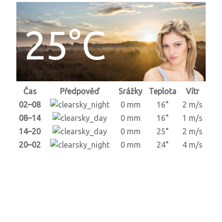
25°C
Čas
Předpověď
Srážky
Teplota
Vítr
02–08
0 mm
16°
2 m/s
08–14
0 mm
16°
1 m/s
14–20
0 mm
25°
2 m/s
20–02
0 mm
24°
4 m/s