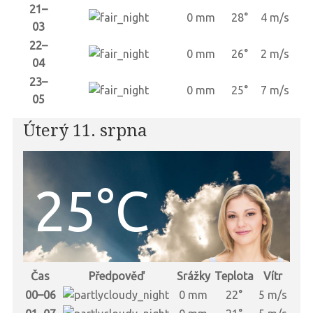
21–
0 mm
28°
4 m/s
03
22–
0 mm
26°
2 m/s
04
23–
0 mm
25°
7 m/s
05
Úterý 11. srpna
25°C
Čas
Předpověď
Srážky
Teplota
Vítr
00–06
0 mm
22°
5 m/s