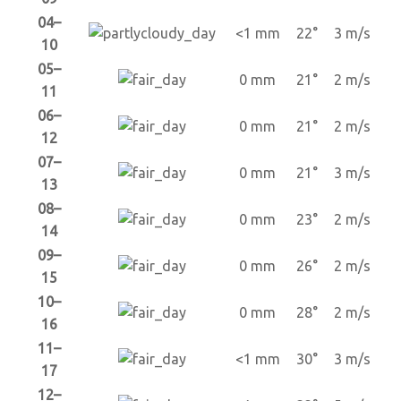
04–
<1 mm
22°
3 m/s
10
05–
0 mm
21°
2 m/s
11
06–
0 mm
21°
2 m/s
12
07–
0 mm
21°
3 m/s
13
08–
0 mm
23°
2 m/s
14
09–
0 mm
26°
2 m/s
15
10–
0 mm
28°
2 m/s
16
11–
<1 mm
30°
3 m/s
17
12–