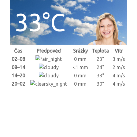
33°C
Čas
Předpověď
Srážky
Teplota
Vítr
02–08
0 mm
23°
3 m/s
08–14
<1 mm
24°
2 m/s
14–20
0 mm
33°
4 m/s
20–02
0 mm
30°
4 m/s