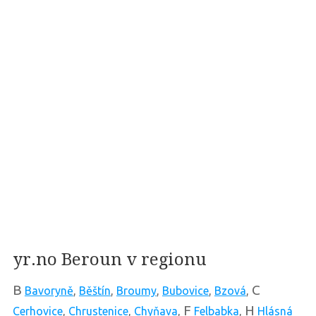
yr.no Beroun v regionu
B
C
Bavoryně
,
Běštín
,
Broumy
,
Bubovice
,
Bzová
,
F
H
Cerhovice
,
Chrustenice
,
Chyňava
,
Felbabka
,
Hlásná