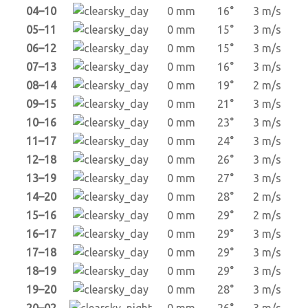
04–10
0 mm
16°
3 m/s
05–11
0 mm
15°
3 m/s
06–12
0 mm
15°
3 m/s
07–13
0 mm
16°
3 m/s
08–14
0 mm
19°
2 m/s
09–15
0 mm
21°
3 m/s
10–16
0 mm
23°
3 m/s
11–17
0 mm
24°
3 m/s
12–18
0 mm
26°
3 m/s
13–19
0 mm
27°
3 m/s
14–20
0 mm
28°
2 m/s
15–16
0 mm
29°
2 m/s
16–17
0 mm
29°
3 m/s
17–18
0 mm
29°
3 m/s
18–19
0 mm
29°
3 m/s
19–20
0 mm
28°
3 m/s