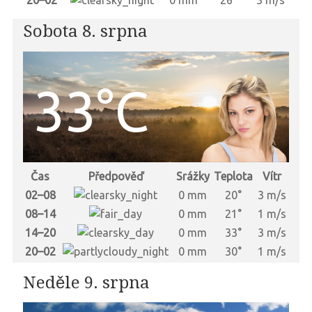
20–02
0 mm
26°
3 m/s
Sobota 8. srpna
33°C
Čas
Předpověď
Srážky
Teplota
Vítr
02–08
0 mm
20°
3 m/s
08–14
0 mm
21°
1 m/s
14–20
0 mm
33°
3 m/s
20–02
0 mm
30°
1 m/s
Neděle 9. srpna