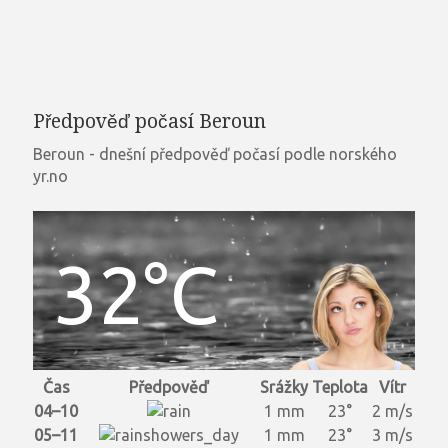
Předpověď počasí Beroun
Beroun - dnešní předpověď počasí podle norského
yr.no
32°C
Čas
Předpověď
Srážky
Teplota
Vítr
04–10
1 mm
23°
2 m/s
05–11
1 mm
23°
3 m/s