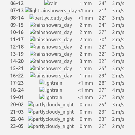
06–12
1 mm
24°
5 m/s
07–13
<1 mm
21°
5 m/s
08–14
<1 mm
22°
3 m/s
09–15
2 mm
24°
3 m/s
10–16
2 mm
27°
2 m/s
11–17
2 mm
30°
2 m/s
12–18
2 mm
32°
2 m/s
13–19
2 mm
32°
3 m/s
14–20
3 mm
32°
4 m/s
15–21
1 mm
25°
5 m/s
16–22
1 mm
29°
2 m/s
17–23
<1 mm
28°
3 m/s
18–24
<1 mm
27°
4 m/s
19–01
<1 mm
27°
3 m/s
20–02
0 mm
25°
3 m/s
21–03
0 mm
23°
2 m/s
22–04
0 mm
23°
2 m/s
23–05
0 mm
22°
2 m/s