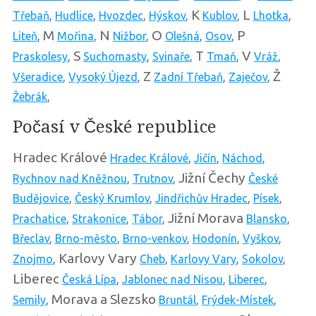
K
L
Třebaň
,
Hudlice
,
Hvozdec
,
Hýskov
,
Kublov
,
Lhotka
,
M
N
O
P
Liteň
,
Mořina
,
Nižbor
,
Olešná
,
Osov
,
S
T
V
Praskolesy
,
Suchomasty
,
Svinaře
,
Tmaň
,
Vráž
,
Z
Ž
Všeradice
,
Vysoký Újezd
,
Zadní Třebaň
,
Zaječov
,
Žebrák
,
Počasí v České republice
Hradec Králové
Hradec Králové
,
Jičín
,
Náchod
,
Jižní Čechy
Rychnov nad Kněžnou
,
Trutnov
,
České
Budějovice
,
Český Krumlov
,
Jindřichův Hradec
,
Písek
,
Jižní Morava
Prachatice
,
Strakonice
,
Tábor
,
Blansko
,
Břeclav
,
Brno-město
,
Brno-venkov
,
Hodonín
,
Vyškov
,
Karlovy Vary
Znojmo
,
Cheb
,
Karlovy Vary
,
Sokolov
,
Liberec
Česká Lípa
,
Jablonec nad Nisou
,
Liberec
,
Morava a Slezsko
Semily
,
Bruntál
,
Frýdek-Místek
,