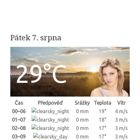
Pátek 7. srpna
29°C
Čas
Předpověď
Srážky
Teplota
Vítr
00–06
0 mm
19°
4 m/s
01–07
0 mm
18°
3 m/s
02–08
0 mm
17°
3 m/s
03–09
0 mm
17°
3 m/s