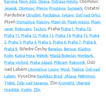
Olomouc
Karviná
,
Nový Jičín
,
Opava
,
Ostrava-město
,
Ostatní
Jeseník
,
Olomouc
,
Přerov
,
Prostějov
,
Šumperk
,
Pardubice
Chrudim
,
Pardubice
,
Svitavy
,
Ústí nad Orlicí
,
Plzeň
Domažlice
,
Klatovy
,
Plzeň-jih
,
Plzeň-město
,
Plzeň-
Praha
sever
,
Rokycany
,
Tachov
,
Praha 1
,
Praha 10
,
Praha 11
,
Praha 12
,
Praha 13
,
Praha 14
,
Praha 15
,
Praha
2
,
Praha 3
,
Praha 4
,
Praha 5
,
Praha 6
,
Praha 7
,
Praha 8
,
Středni Čechy
Praha 9
,
Benešov
,
Beroun
,
Kladno
,
Kolín
,
Kutná Hora
,
Mělník
,
Mladá Boleslav
,
Nymburk
,
Ústí
Praha-východ
,
Praha-západ
,
Příbram
,
Rakovník
,
nad Labem
Litoměřice
,
Louny
,
Most
,
Teplice
,
Ústí nad
Vysočina
Labem
,
Havlíčkův Brod
,
Jihlava
,
Pelhřimov
,
Zlín
Třebíč
,
Žďár nad Sázavou
,
Kroměříž
,
Uherské
Hradiště
,
Vsetín
,
Zlín
,