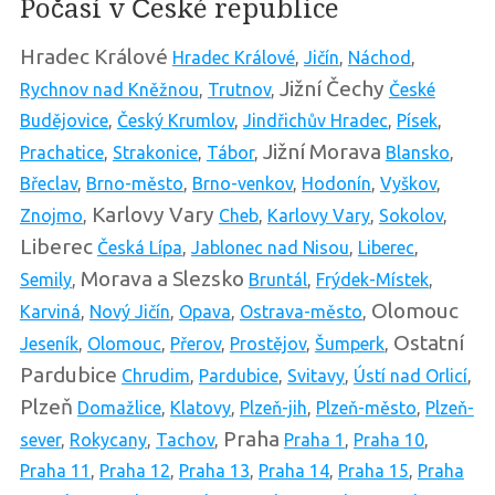
Počasí v České republice
Hradec Králové
Hradec Králové
,
Jičín
,
Náchod
,
Jižní Čechy
Rychnov nad Kněžnou
,
Trutnov
,
České
Budějovice
,
Český Krumlov
,
Jindřichův Hradec
,
Písek
,
Jižní Morava
Prachatice
,
Strakonice
,
Tábor
,
Blansko
,
Břeclav
,
Brno-město
,
Brno-venkov
,
Hodonín
,
Vyškov
,
Karlovy Vary
Znojmo
,
Cheb
,
Karlovy Vary
,
Sokolov
,
Liberec
Česká Lípa
,
Jablonec nad Nisou
,
Liberec
,
Morava a Slezsko
Semily
,
Bruntál
,
Frýdek-Místek
,
Olomouc
Karviná
,
Nový Jičín
,
Opava
,
Ostrava-město
,
Ostatní
Jeseník
,
Olomouc
,
Přerov
,
Prostějov
,
Šumperk
,
Pardubice
Chrudim
,
Pardubice
,
Svitavy
,
Ústí nad Orlicí
,
Plzeň
Domažlice
,
Klatovy
,
Plzeň-jih
,
Plzeň-město
,
Plzeň-
Praha
sever
,
Rokycany
,
Tachov
,
Praha 1
,
Praha 10
,
Praha 11
,
Praha 12
,
Praha 13
,
Praha 14
,
Praha 15
,
Praha