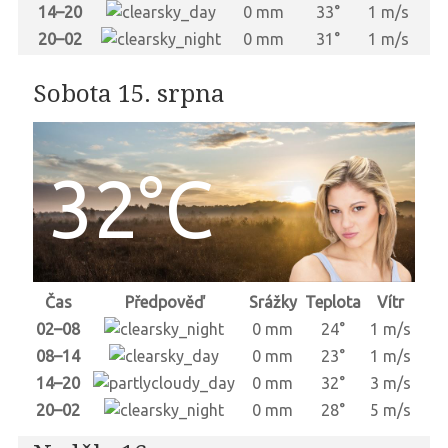
14–20
0 mm
33°
1 m/s
20–02
0 mm
31°
1 m/s
Sobota 15. srpna
32°C
Čas
Předpověď
Srážky
Teplota
Vítr
02–08
0 mm
24°
1 m/s
08–14
0 mm
23°
1 m/s
14–20
0 mm
32°
3 m/s
20–02
0 mm
28°
5 m/s