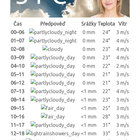
Čas
Předpověď
Srážky
Teplota
Vítr
00–06
0 mm
24°
3 m/s
01–07
0 mm
24°
4 m/s
02–08
0 mm
23°
4 m/s
03–09
0 mm
23°
4 m/s
04–10
0 mm
22°
2 m/s
05–11
0 mm
21°
3 m/s
06–12
0 mm
21°
3 m/s
07–13
<1 mm
22°
4 m/s
08–14
<1 mm
23°
3 m/s
09–15
<1 mm
25°
3 m/s
10–16
<1 mm
28°
3 m/s
11–17
<1 mm
31°
3 m/s
12–18
<1 mm
33°
5 m/s