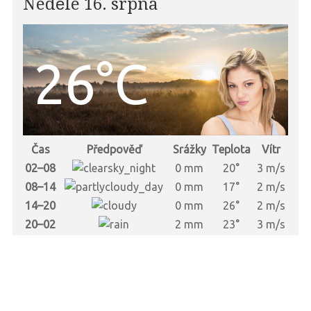
Neděle 16. srpna
26°C
Čas
Předpověď
Srážky
Teplota
Vítr
02–08
0 mm
20°
3 m/s
08–14
0 mm
17°
2 m/s
14–20
0 mm
26°
2 m/s
20–02
2 mm
23°
3 m/s