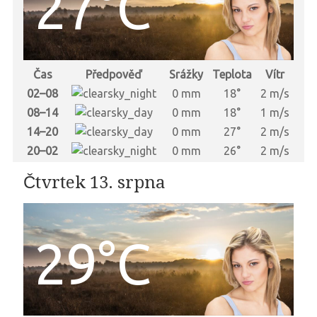
27°C
Čas
Předpověď
Srážky
Teplota
Vítr
02–08
0 mm
18°
2 m/s
08–14
0 mm
18°
1 m/s
14–20
0 mm
27°
2 m/s
20–02
0 mm
26°
2 m/s
Čtvrtek 13. srpna
29°C