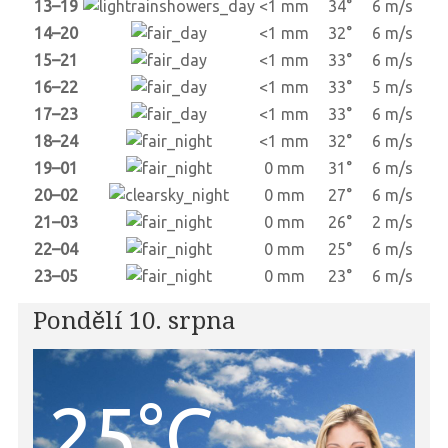
13–19
<1 mm
34°
6 m/s
14–20
<1 mm
32°
6 m/s
15–21
<1 mm
33°
6 m/s
16–22
<1 mm
33°
5 m/s
17–23
<1 mm
33°
6 m/s
18–24
<1 mm
32°
6 m/s
19–01
0 mm
31°
6 m/s
20–02
0 mm
27°
6 m/s
21–03
0 mm
26°
2 m/s
22–04
0 mm
25°
6 m/s
23–05
0 mm
23°
6 m/s
Pondělí 10. srpna
25°C