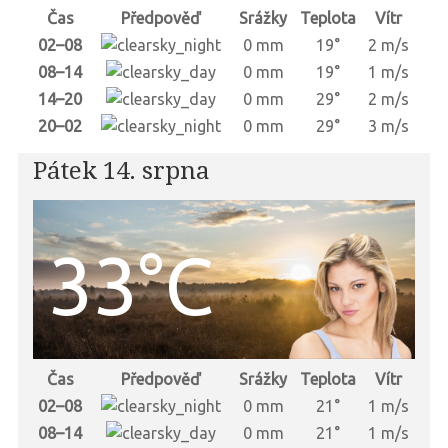
Čas
Předpověď
Srážky
Teplota
Vítr
02–08
0 mm
19°
2 m/s
08–14
0 mm
19°
1 m/s
14–20
0 mm
29°
2 m/s
20–02
0 mm
29°
3 m/s
Pátek 14. srpna
33°C
Čas
Předpověď
Srážky
Teplota
Vítr
02–08
0 mm
21°
1 m/s
08–14
0 mm
21°
1 m/s