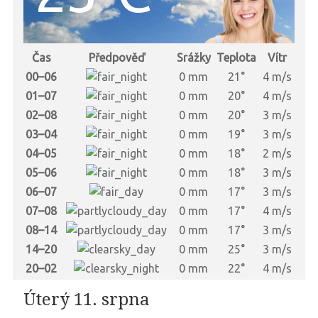
Čas
Předpověď
Srážky
Teplota
Vítr
00–06
0 mm
21°
4 m/s
01–07
0 mm
20°
4 m/s
02–08
0 mm
20°
3 m/s
03–04
0 mm
19°
3 m/s
04–05
0 mm
18°
2 m/s
05–06
0 mm
18°
3 m/s
06–07
0 mm
17°
3 m/s
07–08
0 mm
17°
4 m/s
08–14
0 mm
17°
3 m/s
14–20
0 mm
25°
3 m/s
20–02
0 mm
22°
4 m/s
Úterý 11. srpna