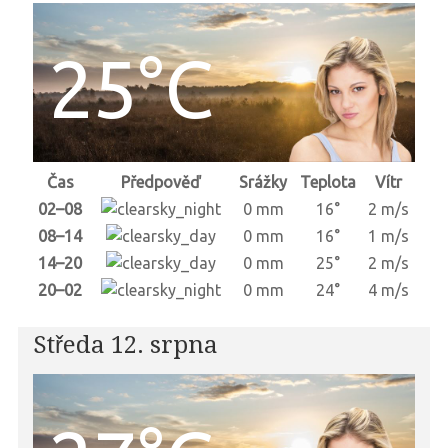
25°C
Čas
Předpověď
Srážky
Teplota
Vítr
02–08
0 mm
16°
2 m/s
08–14
0 mm
16°
1 m/s
14–20
0 mm
25°
2 m/s
20–02
0 mm
24°
4 m/s
Středa 12. srpna